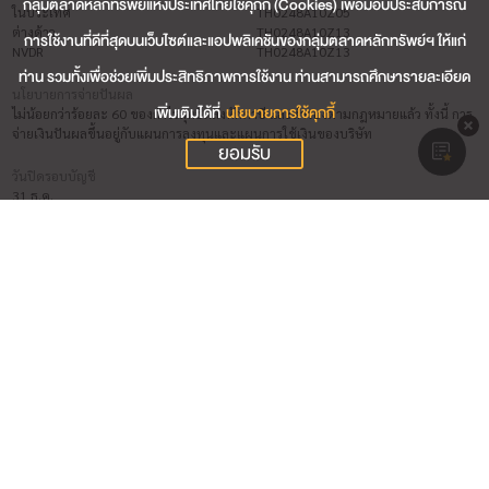
กลุ่มตลาดหลักทรัพย์แห่งประเทศไทยใช้คุกกี้ (Cookies) เพื่อมอบประสบการณ์
ในประเทศ
TH0248A10Z05
ต่างด้าว
TH0248A10Z13
การใช้งานที่ดีที่สุดบนเว็บไซต์และแอปพลิเคชันของกลุ่มตลาดหลักทรัพย์ฯ ให้แก่
NVDR
TH0248A10Z13
ท่าน รวมทั้งเพื่อช่วยเพิ่มประสิทธิภาพการใช้งาน ท่านสามารถศึกษารายละเอียด
นโยบายการจ่ายปันผล
เพิ่มเติมได้ที่
นโยบายการใช้คุกกี้
ไม่น้อยกว่าร้อยละ 60 ของกำไรสุทธิหลังหักภาษี และสำรองตามกฎหมายแล้ว ทั้งนี้ การ
จ่ายเงินปันผลขึ้นอยู่กับแผนการลงทุนและแผนการใช้เงินของบริษัท
ยอมรับ
วันปิดรอบบัญชี
31 ธ.ค.
ชื่อผู้สอบบัญชี (วันที่สิ้นสุดการสอบบัญชี 31 ธ.ค. 2569)
นาย ธนากร ฝักใฝ่ผล (บริษัท บัญชีกิจ จำกัด)
นาง สุวนีย์ กิตติปัญญางาม (บริษัท บัญชีกิจ จำกัด)
นาย พรชัย กิตติปัญญางาม (บริษัท บัญชีกิจ จำกัด)
ผู้รับผิดชอบสูงสุดในสายงานบัญชีและการเงิน
นางสาว ศิริรัตน์ ดาราศรีศักดิ์ (วันที่เริ่มต้น 04 ม.ค. 2566)
ผู้ควบคุมดูแลการทำบัญชี
นางสาว พรรัตน์ อภินันท์ (วันที่เริ่มต้น 01 ม.ค. 2545)
การเปลี่ยนแปลงชื่อ