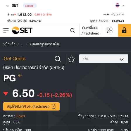
SET
Closed
1,612.00
-2.64
(-0.16%)
ล่าสุด
08 ส.ค. 2569 03:20:14
9,800,107
63,391.38
ปริมาณ ('000 หุ้น)
มูลค่า (ล้านบาท)
ค้นหาชื่อย่อ
/ Factsheet
หน้าหลัก
...
งบแสดงฐานะการเงิน
PG
บริษัท ประชาอาภรณ์ จำกัด (มหาชน)
PG
หุ้น
6.50
-0.15
(-2.26%)
สรุปข้อสนเทศ บจ. (Factsheet)
สถานะ :
Closed
ข้อมูลล่าสุด :
08 ส.ค. 2569 03:20:14
6.50
6.50
สูงสุด
ต่ำสุด
300
1.95
ปริมาณ (หุ้น)
มูลค่า ('000 บาท)