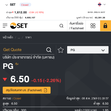
SET
Closed
1,612.00
-2.64
(-0.16%)
ล่าสุด
08 ส.ค. 2569 01:18:57
9,800,107
63,391.38
ปริมาณ ('000 หุ้น)
มูลค่า (ล้านบาท)
ค้นหาชื่อย่อ
/ Factsheet
หน้าหลัก
...
ราคา
PG
บริษัท ประชาอาภรณ์ จำกัด (มหาชน)
PG
หุ้น
6.50
-0.15
(-2.26%)
สรุปข้อสนเทศ บจ. (Factsheet)
สถานะ :
Closed
ข้อมูลล่าสุด :
08 ส.ค. 2569 01:18:57
6.50
6.50
สูงสุด
ต่ำสุด
300
1.95
ปริมาณ (หุ้น)
มูลค่า ('000 บาท)