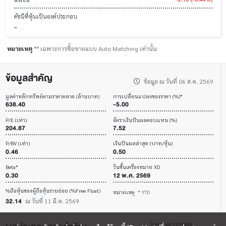
ดัชนีที่หุ้นเป็นองค์ประกอบ
-
หมายเหตุ
** เฉพาะการซื้อขายแบบ Auto Matching เท่านั้น
ข้อมูลสำคัญ
ข้อมูล ณ วันที่ 06 ส.ค. 2569
มูลค่าหลักทรัพย์ตามราคาตลาด (ล้านบาท)
การเปลี่ยนแปลงของราคา (%)*
638.40
-5.00
P/E (เท่า)
อัตราเงินปันผลตอบแทน (%)
204.87
7.52
P/BV (เท่า)
เงินปันผลล่าสุด (บาท/หุ้น)
0.46
0.50
Beta*
วันขึ้นเครื่องหมาย XD
0.30
12 พ.ค. 2569
%ถือหุ้นของผู้ถือหุ้นรายย่อย (%Free Float)
หมายเหตุ
* YTD
32.14
ณ วันที่ 11 มี.ค. 2569
ไตรมาส 1/2569