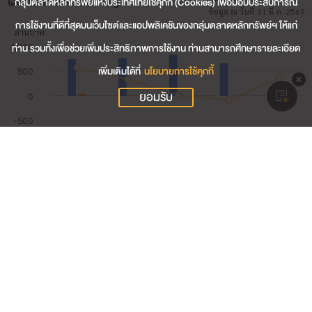
ผลประกอบการสำคัญ
กลุ่มตลาดหลักทรัพย์แห่งประเทศไทยใช้คุกกี้ (Cookies) เพื่อมอบประสบการณ์
ข้อมูล ณ วันที่ 31 มี.ค. 2569
การใช้งานที่ดีที่สุดบนเว็บไซต์และแอปพลิเคชันของกลุ่มตลาดหลักทรัพย์ฯ ให้แก่
ท่าน รวมทั้งเพื่อช่วยเพิ่มประสิทธิภาพการใช้งาน ท่านสามารถศึกษารายละเอียด
เพิ่มเติมได้ที่
นโยบายการใช้คุกกี้
ยอมรับ
165.44
รายได้รวม (ล้านบาท)
6.05
กำไรสุทธิ (ล้านบาท)
3.66
อัตรากำไรสุทธิ (%)