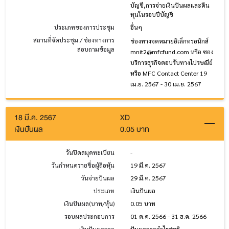
บัญชี,การจ่ายเงินปันผลและคืน
ทุนในรอบปีบัญชี
ประเภทของการประชุม
อื่นๆ
สถานที่จัดประชุม / ช่องทางการ
ช่องทางจดหมายอิเล็กทรอนิกส์
สอบถามข้อมูล
mnit2@mfcfund.com หรือ ซอง
บริการธุรกิจตอบรับทางไปรษณีย์
หรือ MFC Contact Center
19
เม.ย. 2567 - 30 เม.ย. 2567
18 มี.ค. 2567
XD
เงินปันผล
0.05 บาท
วันปิดสมุดทะเบียน
-
วันกำหนดรายชื่อผู้ถือหุ้น
19 มี.ค. 2567
วันจ่ายปันผล
29 มี.ค. 2567
ประเภท
เงินปันผล
เงินปันผล(บาท/หุ้น)
0.05 บาท
รอบผลประกอบการ
01 ต.ค. 2566 - 31 ธ.ค. 2566
เงินปันผลจาก
ปันผลจากกำไรสุทธิ