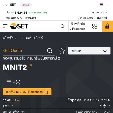
SET
Closed
1,624.36
+12.36
(+0.77%)
ล่าสุด
11 ส.ค. 2569 02:43:47
8,972,098
61,741.00
ปริมาณ ('000 หุ้น)
มูลค่า (ล้านบาท)
ค้นหาชื่อย่อ
/ Factsheet
หน้าหลัก
...
สิทธิประโยชน์
MNIT2
กองทุนรวมอสังหาริมทรัพย์นิชดาธานี 2
MNIT2
หุ้น
-
-
(-)
สรุปข้อสนเทศ บจ. (Factsheet)
สถานะ :
Closed
ข้อมูลล่าสุด :
11 ส.ค. 2569 02:43:47
-
-
สูงสุด
ต่ำสุด
91
0.45
ปริมาณ (หุ้น)
มูลค่า ('000 บาท)