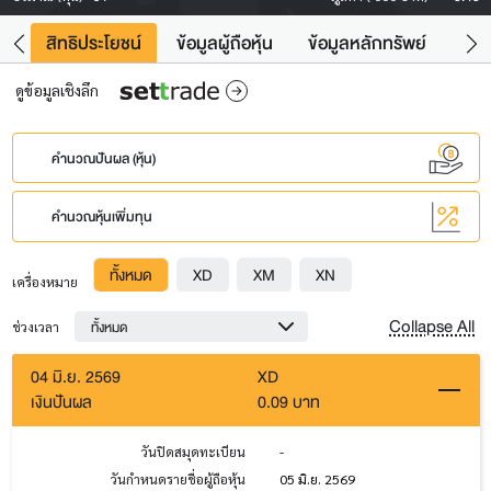
าว
สิทธิประโยชน์
ข้อมูลผู้ถือหุ้น
ข้อมูลหลักทรัพย์
Fac
ดูข้อมูลเชิงลึก
คำนวณปันผล (หุ้น)
คำนวณหุ้นเพิ่มทุน
ทั้งหมด
XD
XM
XN
เครื่องหมาย
Collapse All
ทั้งหมด
ช่วงเวลา
04 มิ.ย. 2569
XD
เงินปันผล
0.09 บาท
วันปิดสมุดทะเบียน
-
วันกำหนดรายชื่อผู้ถือหุ้น
05 มิ.ย. 2569