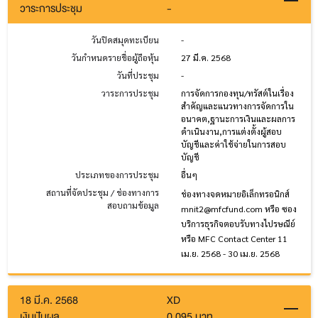
วาระการประชุม
-
วันปิดสมุดทะเบียน
-
วันกำหนดรายชื่อผู้ถือหุ้น
27 มี.ค. 2568
วันที่ประชุม
-
วาระการประชุม
การจัดการกองทุน/ทรัสต์ในเรื่อง
สำคัญและแนวทางการจัดการใน
อนาคต,ฐานะการเงินและผลการ
ดำเนินงาน,การแต่งตั้งผู้สอบ
บัญชีและค่าใช้จ่ายในการสอบ
บัญชี
ประเภทของการประชุม
อื่นๆ
สถานที่จัดประชุม / ช่องทางการ
ช่องทางจดหมายอิเล็กทรอนิกส์
สอบถามข้อมูล
mnit2@mfcfund.com หรือ ซอง
บริการธุรกิจตอบรับทางไปรษณีย์
หรือ MFC Contact Center
11
เม.ย. 2568 - 30 เม.ย. 2568
18 มี.ค. 2568
XD
เงินปันผล
0.095 บาท