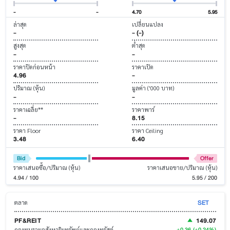
-
-
4.70
5.95
ล่าสุด
เปลี่ยนแปลง
-
- (-)
สูงสุด
ต่ำสุด
-
-
ราคาปิดก่อนหน้า
ราคาเปิด
4.96
-
ปริมาณ (หุ้น)
มูลค่า ('000 บาท)
-
-
ราคาเฉลี่ย**
ราคาพาร์
-
8.15
ราคา Floor
ราคา Ceiling
3.48
6.40
Bid
Offer
ราคาเสนอซื้อ/ปริมาณ (หุ้น)
ราคาเสนอขาย/ปริมาณ (หุ้น)
4.94 / 100
5.95 / 200
SET
ตลาด
PF&REIT
149.07
+0.36
(+0.24%)
กองทุนรวมอสังหาริมทรัพย์และกองทรัสต์