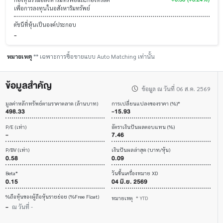
เพื่อการลงทุนในอสังหาริมทรัพย์
ดัชนีที่หุ้นเป็นองค์ประกอบ
-
หมายเหตุ
** เฉพาะการซื้อขายแบบ Auto Matching เท่านั้น
ข้อมูลสำคัญ
ข้อมูล ณ วันที่ 06 ส.ค. 2569
มูลค่าหลักทรัพย์ตามราคาตลาด (ล้านบาท)
การเปลี่ยนแปลงของราคา (%)*
498.33
-15.93
P/E (เท่า)
อัตราเงินปันผลตอบแทน (%)
-
7.46
P/BV (เท่า)
เงินปันผลล่าสุด (บาท/หุ้น)
0.58
0.09
Beta*
วันขึ้นเครื่องหมาย XD
0.15
04 มิ.ย. 2569
%ถือหุ้นของผู้ถือหุ้นรายย่อย (%Free Float)
หมายเหตุ
* YTD
-
ณ วันที่ -