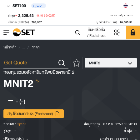
SET100
Open1
2,325.53
-0.40
(-0.02%)
ล่าสุด
07 ส.ค. 2569 10:28:53
703,567
16,585.91
ปริมาณ ('000 หุ้น)
มูลค่า (ล้านบาท)
ค้นหาชื่อย่อ
/ Factsheet
หน้าหลัก
...
ราคา
MNIT2
กองทุนรวมอสังหาริมทรัพย์นิชดาธานี 2
MNIT2
หุ้น
-
-
(-)
สรุปข้อสนเทศ บจ. (Factsheet)
สถานะ :
Open1
ข้อมูลล่าสุด :
07 ส.ค. 2569 10:28:38
-
-
สูงสุด
ต่ำสุด
-
-
ปริมาณ (หุ้น)
มูลค่า ('000 บาท)