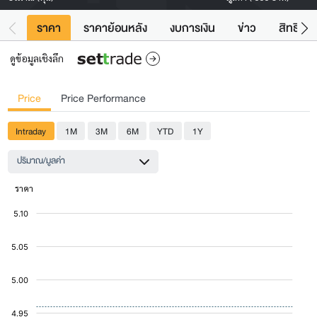
ราคา
ราคาย้อนหลัง
งบการเงิน
ข่าว
สิทธิประ
ดูข้อมูลเชิงลึก
Price
Price Performance
Intraday
1M
3M
6M
YTD
1Y
ปริมาณ/มูลค่า