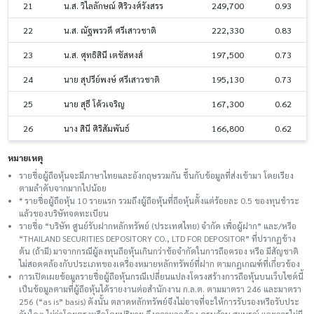
21
น.ส. วิไลลักษณ์ ศิริวงศ์รังสรร
249,700
0.93
22
น.ส. ณัฐพรวดี ศรีเสาวชาติ
222,330
0.83
23
น.ส. ศุทธิสินี เตชัสหงส์
197,500
0.73
24
นาย สุปรีย์พงษ์ ศรีเสาวชาติ
195,130
0.73
25
นาย สุธี โค้วเจริญ
167,300
0.62
26
นาง สินี ศิริสัมพันธ์
166,800
0.62
หมายเหตุ
รายชื่อผู้ถือหุ้นจะมีภาษาไทยและอังกฤษรวมกัน ขึ้นกับข้อมูลที่ส่งเข้ามา โดยเรียง
ตามลำดับจากมากไปน้อย
* รายชื่อผู้ถือหุ้น 10 รายแรก รวมถึงผู้ถือหุ้นที่ถือหุ้นตั้งแต่ร้อยละ 0.5 ของทุนชําระ
แล้วของบริษัทจดทะเบียน
รายชื่อ “บริษัท ศูนย์รับฝากหลักทรัพย์ (ประเทศไทย) จำกัด เพื่อผู้ฝาก” และ/หรือ
“THAILAND SECURITIES DEPOSITORY CO., LTD FOR DEPOSITOR” ที่ปรากฏข้าง
ต้น (ถ้ามี) มาจากกรณีผู้ลงทุนถือหุ้นเกินกว่าข้อจำกัดในการถือครอง หรือ มีสัญชาติ
ไม่สอดคล้องกับประเภทของเครื่องหมายหลักทรัพย์ที่ฝาก ตามกฎเกณฑ์ที่เกี่ยวข้อง
การเปิดเผยข้อมูลรายชื่อผู้ถือหุ้นกรณีเปลี่ยนแปลงโครงสร้างการถือหุ้นบนเว็บไซต์นี้
เป็นข้อมูลตามที่ผู้ถือหุ้นได้รายงานต่อสำนักงาน ก.ล.ต. ตามมาตรา 246 และมาตรา
256 (“as is” basis) ดังนั้น ตลาดหลักทรัพย์จึงไม่อาจที่จะให้การรับรองหรือรับประ
กันใดๆ ไม่ว่าโดยตรงหรือโดยปริยาย ถึงความถูกต้อง ครบถ้วน สมบูรณ์ และการไม่มี