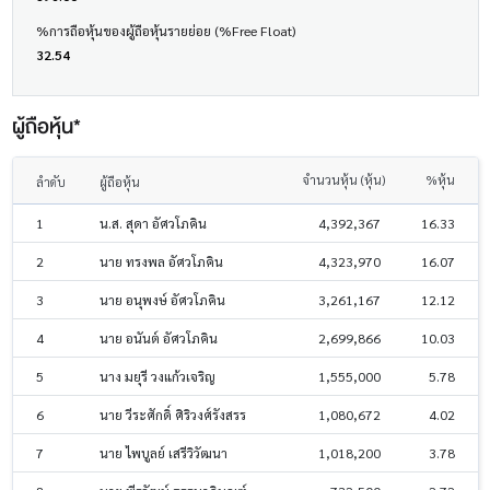
%การถือหุ้นของผู้ถือหุ้นรายย่อย (%Free Float)
32.54
ผู้ถือหุ้น*
จำนวนหุ้น (หุ้น)
%หุ้น
ลำดับ
ผู้ถือหุ้น
1
น.ส. สุดา อัศวโภคิน
4,392,367
16.33
2
นาย ทรงพล อัศวโภคิน
4,323,970
16.07
3
นาย อนุพงษ์ อัศวโภคิน
3,261,167
12.12
4
นาย อนันต์ อัศวโภคิน
2,699,866
10.03
5
นาง มยุรี วงแก้วเจริญ
1,555,000
5.78
6
นาย วีระศักดิ์ ศิริวงศ์รังสรร
1,080,672
4.02
7
นาย ไพบูลย์ เสรีวิวัฒนา
1,018,200
3.78