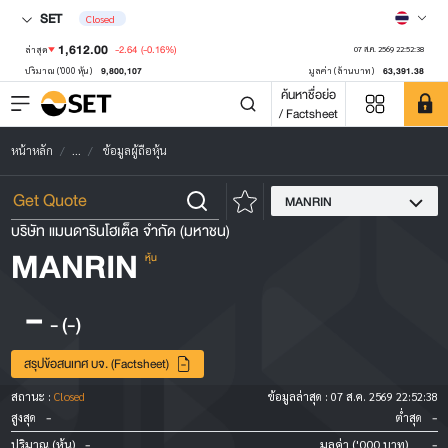
SET
Closed
1,612.00
-2.64
(-0.16%)
ล่าสุด
07 ส.ค. 2569 22:52:38
9,800,107
63,391.38
ปริมาณ ('000 หุ้น)
มูลค่า (ล้านบาท)
ค้นหาชื่อย่อ
/ Factsheet
หน้าหลัก
...
ข้อมูลผู้ถือหุ้น
MANRIN
บริษัท แมนดารินโฮเต็ล จำกัด (มหาชน)
MANRIN
หุ้น
-
-
(-)
สรุปข้อสนเทศ บจ. (Factsheet)
สถานะ :
Closed
ข้อมูลล่าสุด :
07 ส.ค. 2569 22:52:38
-
-
สูงสุด
ต่ำสุด
-
-
ปริมาณ (หุ้น)
มูลค่า ('000 บาท)