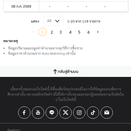
08 ก.ค. 2569
-
-
-
-
20
แสดง
1-20 จาก 118 รายการ
1
2
3
4
5
6
หมายเหตุ
ข้อมูลปริมาณและมูลค่าคำนวณจากทุกวิธีการซื้อขาย
ข้อมูลราคาคำนวณจาก Auto Matching เท่านั้น
กลับสู่ด้านบน
เนื้อหาทั้งหมดบนเว็บไซต์นี้ มีขึ้นเพื่อวัตถุประสงค์ในการให้ข้อมูลและเพื่อการ
ศึกษาเท่านั้น ตลาดหลักทรัพย์ฯ มิได้ให้การรับรองและขอปฏิเสธต่อความรับผิดใด
ๆ ในเว็บไซต์นี้
ติดต่อเรา