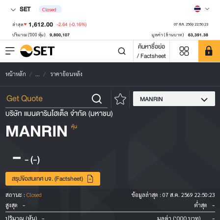
SET
Closed
1,612.00
-2.64
(-0.16%)
ล่าสุด
07 ส.ค. 2569 22:50:23
9,800,107
63,391.38
ปริมาณ ('000 หุ้น)
มูลค่า (ล้านบาท)
ค้นหาชื่อย่อ
/ Factsheet
หน้าหลัก
...
ราคาย้อนหลัง
MANRIN
บริษัท แมนดารินโฮเต็ล จำกัด (มหาชน)
MANRIN
หุ้น
-
-
(-)
สรุปข้อสนเทศ บจ. (Factsheet)
สถานะ :
Closed
ข้อมูลล่าสุด :
07 ส.ค. 2569 22:50:23
-
-
สูงสุด
ต่ำสุด
-
-
ปริมาณ (หุ้น)
มูลค่า ('000 บาท)