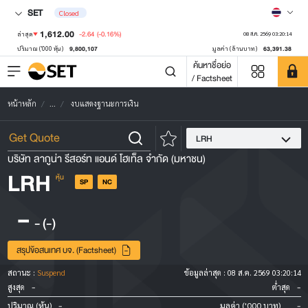
SET
Closed
1,612.00
-2.64
(-0.16%)
ล่าสุด
08 ส.ค. 2569 03:20:14
9,800,107
63,391.38
ปริมาณ ('000 หุ้น)
มูลค่า (ล้านบาท)
ค้นหาชื่อย่อ
/ Factsheet
หน้าหลัก
...
งบแสดงฐานะการเงิน
LRH
บริษัท ลากูน่า รีสอร์ท แอนด์ โฮเท็ล จำกัด (มหาชน)
LRH
หุ้น
SP
NC
-
-
(-)
สรุปข้อสนเทศ บจ. (Factsheet)
สถานะ :
Suspend
ข้อมูลล่าสุด :
08 ส.ค. 2569 03:20:14
-
-
สูงสุด
ต่ำสุด
-
-
ปริมาณ (หุ้น)
มูลค่า ('000 บาท)