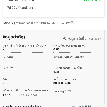
ดัชนีที่หุ้นเป็นองค์ประกอบ
-
หมายเหตุ
** เฉพาะการซื้อขายแบบ Auto Matching เท่านั้น
ข้อมูลสำคัญ
ข้อมูล ณ วันที่ 07 ส.ค. 2569
มูลค่าหลักทรัพย์ตามราคาตลาด (ล้านบาท)
การเปลี่ยนแปลงของราคา (%)*
-
0.00
P/E (เท่า)
อัตราเงินปันผลตอบแทน (%)
-
-
P/BV (เท่า)
เงินปันผลล่าสุด (บาท/หุ้น)
-
1.45
Beta*
วันขึ้นเครื่องหมาย XD
-
30 เม.ย. 2569
%ถือหุ้นของผู้ถือหุ้นรายย่อย (%Free Float)
หมายเหตุ
* YTD
12.16
ณ วันที่ 12 มี.ค. 2569
ไตรมาส 1/2569