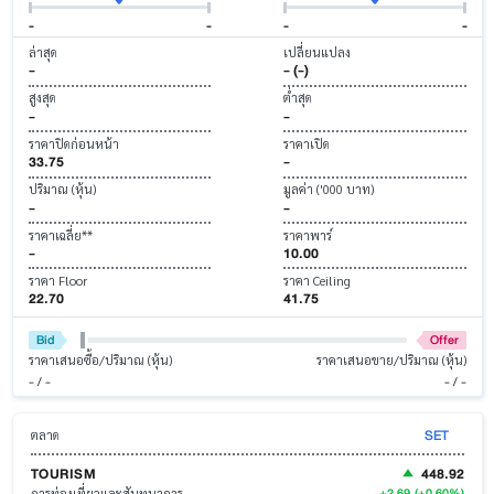
-
-
-
-
ล่าสุด
เปลี่ยนแปลง
-
- (-)
สูงสุด
ต่ำสุด
-
-
ราคาปิดก่อนหน้า
ราคาเปิด
33.75
-
ปริมาณ (หุ้น)
มูลค่า ('000 บาท)
-
-
ราคาเฉลี่ย**
ราคาพาร์
-
10.00
ราคา Floor
ราคา Ceiling
22.70
41.75
Bid
Offer
ราคาเสนอซื้อ/ปริมาณ (หุ้น)
ราคาเสนอขาย/ปริมาณ (หุ้น)
- / -
- / -
SET
ตลาด
TOURISM
448.92
+2.69
(+0.60%)
การท่องเที่ยวและสันทนาการ