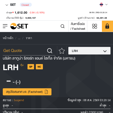
SET
Closed
1,612.00
-2.64
(-0.16%)
ล่าสุด
08 ส.ค. 2569 03:20:14
9,800,107
63,391.38
ปริมาณ ('000 หุ้น)
มูลค่า (ล้านบาท)
ค้นหาชื่อย่อ
/ Factsheet
หน้าหลัก
...
ราคา
LRH
บริษัท ลากูน่า รีสอร์ท แอนด์ โฮเท็ล จำกัด (มหาชน)
LRH
หุ้น
SP
NC
-
-
(-)
สรุปข้อสนเทศ บจ. (Factsheet)
สถานะ :
Suspend
ข้อมูลล่าสุด :
08 ส.ค. 2569 03:20:14
-
-
สูงสุด
ต่ำสุด
-
-
ปริมาณ (หุ้น)
มูลค่า ('000 บาท)