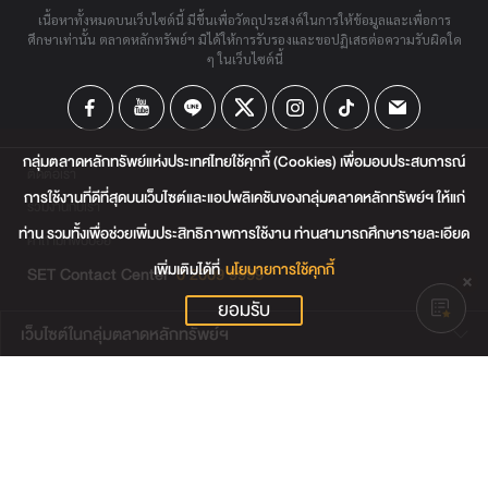
เนื้อหาทั้งหมดบนเว็บไซต์นี้ มีขึ้นเพื่อวัตถุประสงค์ในการให้ข้อมูลและเพื่อการ
ศึกษาเท่านั้น ตลาดหลักทรัพย์ฯ มิได้ให้การรับรองและขอปฏิเสธต่อความรับผิดใด
ๆ ในเว็บไซต์นี้
กลุ่มตลาดหลักทรัพย์แห่งประเทศไทยใช้คุกกี้ (Cookies) เพื่อมอบประสบการณ์
ติดต่อเรา
การใช้งานที่ดีที่สุดบนเว็บไซต์และแอปพลิเคชันของกลุ่มตลาดหลักทรัพย์ฯ ให้แก่
ร่วมงานกับเรา
ท่าน รวมทั้งเพื่อช่วยเพิ่มประสิทธิภาพการใช้งาน ท่านสามารถศึกษารายละเอียด
คำถามที่พบบ่อย
เพิ่มเติมได้ที่
นโยบายการใช้คุกกี้
SET Contact Center
0 2009 9999
ยอมรับ
เว็บไซต์ในกลุ่มตลาดหลักทรัพย์ฯ
เว็บไซต์น่าสนใจ
แผนผังเว็บไซต์
ข้อตกลงและเงื่อนไขการใช้งานเว็บไซต์