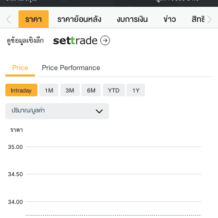
ราคา
ราคาย้อนหลัง
งบการเงิน
ข่าว
สิทธิประ
ดูข้อมูลเชิงลึก
Price
Price Performance
Intraday
1M
3M
6M
YTD
1Y
ปริมาณ/มูลค่า