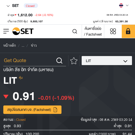
SET
Closed
1,612.00
-2.64
(-0.16%)
ล่าสุด
08 ส.ค. 2569 03:20:14
9,800,107
63,391.38
ปริมาณ ('000 หุ้น)
มูลค่า (ล้านบาท)
ค้นหาชื่อย่อ
/ Factsheet
หน้าหลัก
...
ข่าว
LIT
บริษัท ลีซ อิท จำกัด (มหาชน)
LIT
หุ้น
0.91
-0.01
(-1.09%)
สรุปข้อสนเทศ บจ. (Factsheet)
สถานะ :
Closed
ข้อมูลล่าสุด :
08 ส.ค. 2569 03:20:14
0.93
0.91
สูงสุด
ต่ำสุด
100,200
91.44
ปริมาณ (หุ้น)
มูลค่า ('000 บาท)