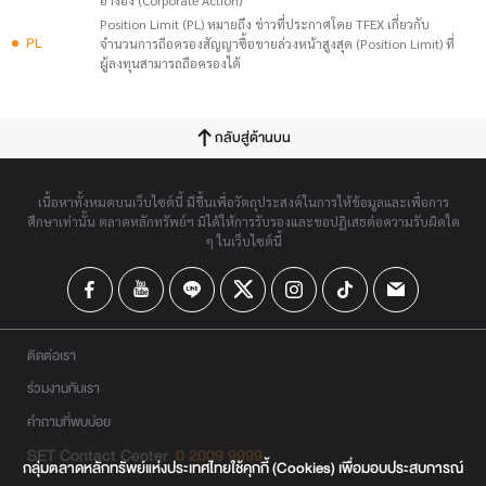
อ้างอิง (Corporate Action)
Position Limit (PL) หมายถึง ข่าวที่ประกาศโดย TFEX เกี่ยวกับ
PL
จำนวนการถือครองสัญญาซื้อขายล่วงหน้าสูงสุด (Position Limit) ที่
ผู้ลงทุนสามารถถือครองได้
กลับสู่ด้านบน
เนื้อหาทั้งหมดบนเว็บไซต์นี้ มีขึ้นเพื่อวัตถุประสงค์ในการให้ข้อมูลและเพื่อการ
ศึกษาเท่านั้น ตลาดหลักทรัพย์ฯ มิได้ให้การรับรองและขอปฏิเสธต่อความรับผิดใด
ๆ ในเว็บไซต์นี้
ติดต่อเรา
ร่วมงานกับเรา
คำถามที่พบบ่อย
SET Contact Center
0 2009 9999
กลุ่มตลาดหลักทรัพย์แห่งประเทศไทยใช้คุกกี้ (Cookies) เพื่อมอบประสบการณ์