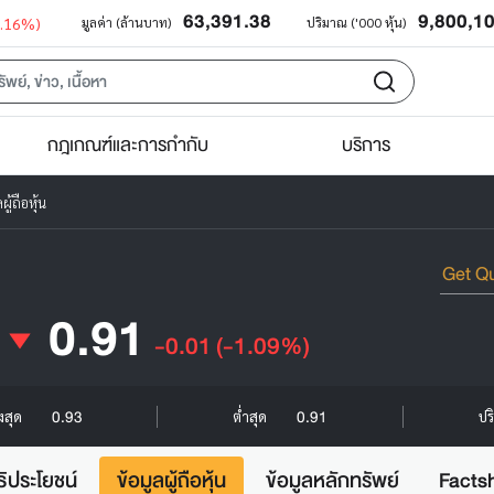
63,391.38
9,800,1
0.16%)
มูลค่า (ล้านบาท)
ปริมาณ ('000 หุ้น)
กฎเกณฑ์และการกำกับ
บริการ
ผู้ถือหุ้น
0.91
-0.01
(-1.09%)
0.93
0.91
ูงสุด
ต่ำสุด
ปร
ธิประโยชน์
ข้อมูลผู้ถือหุ้น
ข้อมูลหลักทรัพย์
Facts