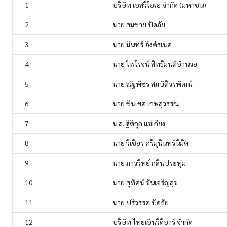
1
บริษัท เอสวีโอเอ จำกัด (มหาชน)
2
นาย สมชาย ปัดภัย
3
นาย มินทร์ อิงค์ธเนศ
4
นาย ไพโรจน์ สิทธิมนต์อำนวย
5
นาย ณัฐพัชร สมบัติวรพัฒน์
6
นาย ชินเขต เกษสุวรรณ
7
น.ส. ฐิติกุล แซ่เกียง
8
นาย วิเชียร ศรีมุนินทร์นิมิต
9
นาย ภาววิทย์ กลิ่นประทุม
10
นาย สุทัศน์ ขันเจริญสุข
11
นาย ปริวรรต ปัดภัย
12
บริษัท ไทยเอ็นวีดีอาร์ จำกัด