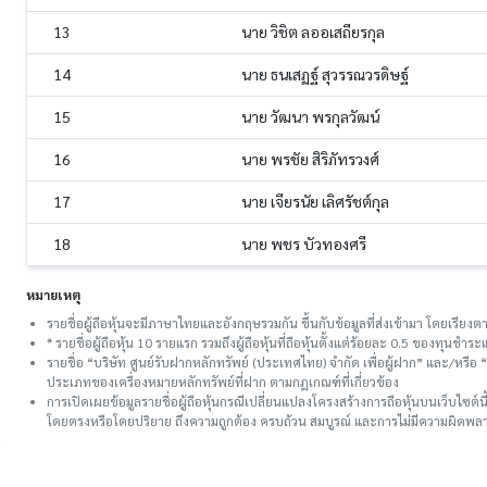
13
นาย วิชิต ลออเสถียรกุล
14
นาย ธนเสฏฐ์ สุวรรณวรดิษฐ์
15
นาย วัฒนา พรกุลวัฒน์
16
นาย พรชัย สิริภัทรวงศ์
17
นาย เจียรนัย เลิศรัชต์กุล
18
นาย พชร บัวทองศรี
หมายเหตุ
รายชื่อผู้ถือหุ้นจะมีภาษาไทยและอังกฤษรวมกัน ขึ้นกับข้อมูลที่ส่งเข้ามา โดยเรี
* รายชื่อผู้ถือหุ้น 10 รายแรก รวมถึงผู้ถือหุ้นที่ถือหุ้นตั้งแต่ร้อยละ 0.5 ของทุนชํ
รายชื่อ “บริษัท ศูนย์รับฝากหลักทรัพย์ (ประเทศไทย) จำกัด เพื่อผู้ฝาก” และ/หรื
ประเภทของเครื่องหมายหลักทรัพย์ที่ฝาก ตามกฎเกณฑ์ที่เกี่ยวข้อง
การเปิดเผยข้อมูลรายชื่อผู้ถือหุ้นกรณีเปลี่ยนแปลงโครงสร้างการถือหุ้นบนเว็บไซต์น
โดยตรงหรือโดยปริยาย ถึงความถูกต้อง ครบถ้วน สมบูรณ์ และการไม่มีความผิดพลาด