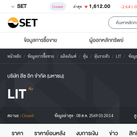
SET
1,612.00
-2.64
(-
Closed
ล่าสุด
ข้อมูลการซื้อขาย
ผู้ออกหลักทรัพย์
หน้าหลัก
ข้อมูลการซื้อขาย
ผลิตภัณฑ์
หุ้น
หุ้นรายตัว
LIT
ข้อมูล
บริษัท ลีซ อิท จำกัด (มหาชน)
LIT
หุ้น
ส
สถานะ :
Closed
ข้อมูลล่าสุด :
08 ส.ค. 2569 03:20:14
ราคา
ราคาย้อนหลัง
งบการเงิน
ข่าว
สิท