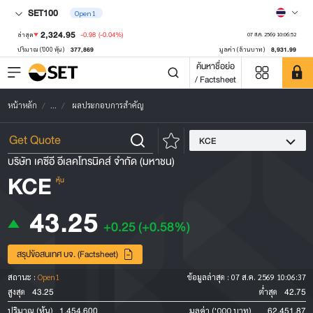
SET100
Open1
2,324.95
-0.98
(-0.04%)
ล่าสุด
07 ส.ค. 2569 10:06:52
377,869
8,931.99
ปริมาณ ('000 หุ้น)
มูลค่า (ล้านบาท)
ค้นหาชื่อย่อ
/ Factsheet
หน้าหลัก
...
ผลประกอบการสำคัญ
KCE
บริษัท เคซีอี อีเลคโทรนิคส์ จำกัด (มหาชน)
KCE
หุ้น
43.25
+0.25
(+0.58%)
สรุปข้อสนเทศ บจ. (Factsheet)
สถานะ :
Open1
ข้อมูลล่าสุด :
07 ส.ค. 2569 10:06:37
43.25
42.75
สูงสุด
ต่ำสุด
1,454,600
62,451.87
ปริมาณ (หุ้น)
มูลค่า ('000 บาท)