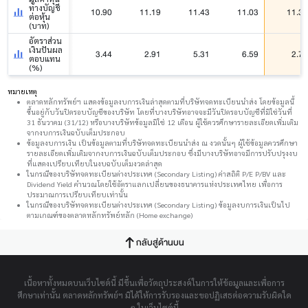
ทางบัญชี
10.90
11.19
11.43
11.03
11.33
ต่อหุ้น
(บาท)
อัตราส่วน
เงินปันผล
3.44
2.91
5.31
6.59
2.79
ตอบแทน
(%)
หมายเหตุ
ตลาดหลักทรัพย์ฯ แสดงข้อมูลงบการเงินล่าสุดตามที่บริษัทจดทะเบียนนำส่ง โดยข้อมูลนี้
ขึ้นอยู่กับวันปิดรอบบัญชีของบริษัท โดยที่บางบริษัทอาจจะมีวันปิดรอบบัญชีที่มิใช่วันที่
31 ธันวาคม (31/12) หรือบางบริษัทข้อมูลมิใช่ 12 เดือน ผู้ใช้ควรศึกษารายละเอียดเพิ่มเติม
จากงบการเงินฉบับเต็มประกอบ
ข้อมูลงบการเงิน เป็นข้อมูลตามที่บริษัทจดทะเบียนนำส่ง ณ งวดนั้นๆ ผู้ใช้ข้อมูลควรศึกษา
รายละเอียดเพิ่มเติมจากงบการเงินฉบับเต็มประกอบ ซึ่งมีบางบริษัทอาจมีการปรับปรุงงบ
ที่แสดงเปรียบเทียบในงบฉบับเต็มงวดล่าสุด
ในกรณีของบริษัทจดทะเบียนต่างประเทศ (Secondary Listing) ค่าสถิติ P/E P/BV และ
Dividend Yield คำนวณโดยใช้อัตราแลกเปลี่ยนของธนาคารแห่งประเทศไทย เพื่อการ
ประมาณการเปรียบเทียบเท่านั้น
ในกรณีของบริษัทจดทะเบียนต่างประเทศ (Secondary Listing) ข้อมูลงบการเงินเป็นไป
ตามเกณฑ์ของตลาดหลักทรัพย์หลัก (Home exchange)
กลับสู่ด้านบน
เนื้อหาทั้งหมดบนเว็บไซต์นี้ มีขึ้นเพื่อวัตถุประสงค์ในการให้ข้อมูลและเพื่อการ
ศึกษาเท่านั้น ตลาดหลักทรัพย์ฯ มิได้ให้การรับรองและขอปฏิเสธต่อความรับผิดใด
ๆ ในเว็บไซต์นี้