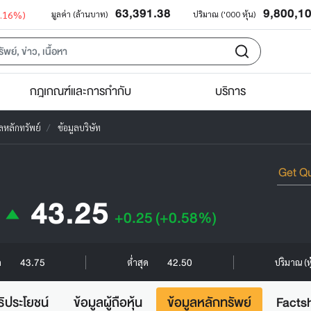
63,391.38
9,800,1
0.16%)
มูลค่า (ล้านบาท)
ปริมาณ ('000 หุ้น)
กฎเกณฑ์และการกำกับ
บริการ
ูลหลักทรัพย์
ข้อมูลบริษัท
43.25
+0.25
(+0.58%)
43.75
42.50
ด
ต่ำสุด
ปริมาณ (ห
ธิประโยชน์
ข้อมูลผู้ถือหุ้น
ข้อมูลหลักทรัพย์
Facts