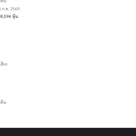
อคืน
31 ก.ค. 2569
8,596 หุ้น
เสียง
อคืน