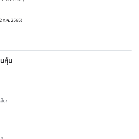
12 ก.ค. 2565)
นหุ้น
เสียง