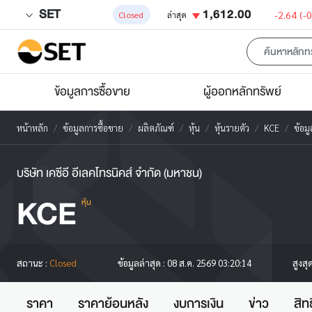
SET
1,612.00
-2.64
(-
Closed
ล่าสุด
ข้อมูลการซื้อขาย
ผู้ออกหลักทรัพย์
หน้าหลัก
ข้อมูลการซื้อขาย
ผลิตภัณฑ์
หุ้น
หุ้นรายตัว
KCE
ข้อม
บริษัท เคซีอี อีเลคโทรนิคส์ จำกัด (มหาชน)
KCE
หุ้น
สูงสุ
สถานะ :
Closed
ข้อมูลล่าสุด :
08 ส.ค. 2569 03:20:14
ราคา
ราคาย้อนหลัง
งบการเงิน
ข่าว
สิท