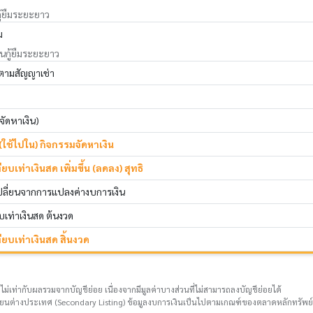
กู้ยืมระยะยาว
ม
ินกู้ยืมระยะยาว
นตามสัญญาเช่า
จัดหาเงิน)
(ใช้ไปใน) กิจกรรมจัดหาเงิน
เท่าเงินสด เพิ่มขึ้น (ลดลง) สุทธิ
ลี่ยนจากการแปลงค่างบการเงิน
เท่าเงินสด ต้นงวด
บเท่าเงินสด สิ้นงวด
ไม่เท่ากับผลรวมจากบัญชีย่อย เนื่องจากมีมูลค่าบางส่วนที่ไม่สามารถลงบัญชีย่อยได้
ยนต่างประเทศ (Secondary Listing) ข้อมูลงบการเงินเป็นไปตามเกณฑ์ของตลาดหลักทรัพย