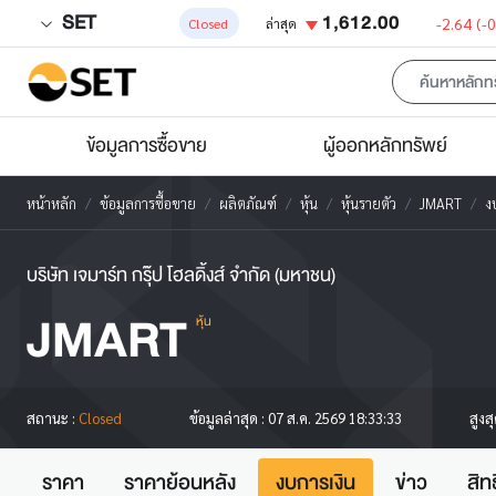
SET
1,612.00
-2.64
(-
Closed
ล่าสุด
ข้อมูลการซื้อขาย
ผู้ออกหลักทรัพย์
หน้าหลัก
ข้อมูลการซื้อขาย
ผลิตภัณฑ์
หุ้น
หุ้นรายตัว
JMART
ง
บริษัท เจมาร์ท กรุ๊ป โฮลดิ้งส์ จำกัด (มหาชน)
JMART
หุ้น
สูงส
สถานะ :
Closed
ข้อมูลล่าสุด :
07 ส.ค. 2569 18:33:33
ราคา
ราคาย้อนหลัง
งบการเงิน
ข่าว
สิท