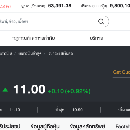
63,391.38
9,800,1
0.16%)
มูลค่า (ล้านบาท)
ปริมาณ ('000 หุ้น)
กฎเกณฑ์และการกำกับ
บริการ
บการเงิน
งบการเงินล่าสุด
งบกระแสเงินสด
11.00
+0.10
(+0.92%)
11.10
10.90
ุด
ต่ำสุด
ปริมาณ 
ธิประโยชน์
ข้อมูลผู้ถือหุ้น
ข้อมูลหลักทรัพย์
Facts