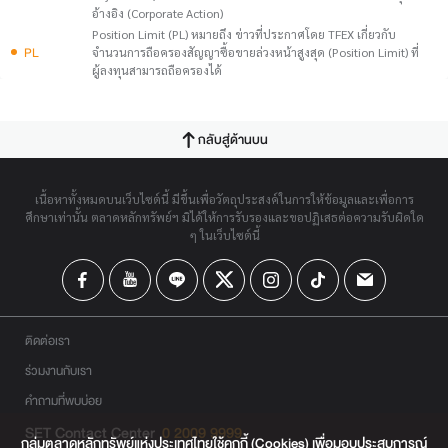
อ้างอิง (Corporate Action)
Position Limit (PL) หมายถึง ข่าวที่ประกาศโดย TFEX เกี่ยวกับ
PL
จำนวนการถือครองสัญญาซื้อขายล่วงหน้าสูงสุด (Position Limit) ที่
ผู้ลงทุนสามารถถือครองได้
กลับสู่ด้านบน
เนื้อหาทั้งหมดบนเว็บไซต์นี้ มีขึ้นเพื่อวัตถุประสงค์ในการให้ข้อมูลและเพื่อการ
ศึกษาเท่านั้น ตลาดหลักทรัพย์ฯ มิได้ให้การรับรองและขอปฏิเสธต่อความรับผิดใด
ๆ ในเว็บไซต์นี้
ติดต่อเรา
ร่วมงานกับเรา
คำถามที่พบบ่อย
SET Contact Center
0 2009 9999
กลุ่มตลาดหลักทรัพย์แห่งประเทศไทยใช้คุกกี้ (Cookies) เพื่อมอบประสบการณ์