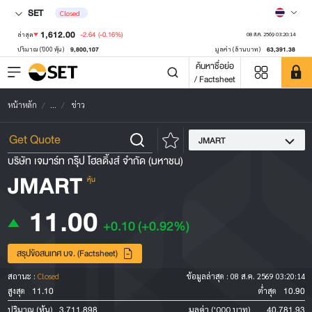
SET
Closed
1,612.00
-2.64
(-0.16%)
ล่าสุด
08 ส.ค. 2569 03:20:14
9,800,107
63,391.38
ปริมาณ ('000 หุ้น)
มูลค่า (ล้านบาท)
ค้นหาชื่อย่อ
/ Factsheet
หน้าหลัก
...
ข่าว
JMART
บริษัท เจมาร์ท กรุ๊ป โฮลดิ้งส์ จำกัด (มหาชน)
JMART
หุ้น
11.00
+0.10
(+0.92%)
สรุปข้อสนเทศ บจ. (Factsheet)
สถานะ :
Closed
ข้อมูลล่าสุด :
08 ส.ค. 2569 03:20:14
11.10
10.90
สูงสุด
ต่ำสุด
3,711,898
40,781.93
ปริมาณ (หุ้น)
มูลค่า ('000 บาท)