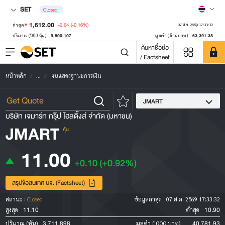
SET
Closed
1,612.00
-2.64
(-0.16%)
ล่าสุด
07 ส.ค. 2569 17:33:32
9,800,107
63,391.38
ปริมาณ ('000 หุ้น)
มูลค่า (ล้านบาท)
ค้นหาชื่อย่อ
/ Factsheet
หน้าหลัก
...
งบแสดงฐานะการเงิน
JMART
บริษัท เจมาร์ท กรุ๊ป โฮลดิ้งส์ จำกัด (มหาชน)
JMART
หุ้น
11.00
+0.10
(+0.92%)
สรุปข้อสนเทศ บจ. (Factsheet)
สถานะ :
Closed
ข้อมูลล่าสุด :
07 ส.ค. 2569 17:33:32
11.10
10.90
สูงสุด
ต่ำสุด
3,711,898
40,781.93
ปริมาณ (หุ้น)
มูลค่า ('000 บาท)