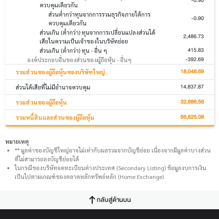
-0.90
ควบคุมเดียวกัน
ส่วนต่ำกว่าทุนจากการรวมธุรกิจภายใต้การ
-0.90
ควบคุมเดียวกัน
ส่วนเกิน (ต่ำกว่า) ทุนจากการเปลี่ยนแปลงส่วนได้
2,486.73
เสียในความเป็นเจ้าของในบริษัทย่อย
415.83
ส่วนเกิน (ต่ำกว่า) ทุน - อื่น ๆ
-392.69
องค์ประกอบอื่นของส่วนของผู้ถือหุ้น - อื่นๆ
18,048.69
รวมส่วนของผู้ถือหุ้นของบริษัทใหญ่
14,837.87
ส่วนได้เสียที่ไม่มีอำนาจควบคุม
32,886.56
รวมส่วนของผู้ถือหุ้น
56,825.08
รวมหนี้สินและส่วนของผู้ถือหุ้น
หมายเหตุ
** มูลค่าของบัญชีใหญ่อาจไม่เท่ากับผลรวมจากบัญชีย่อย เนื่องจากมีมูลค่าบางส่วน
ที่ไม่สามารถลงบัญชีย่อยได้
ในกรณีของบริษัทจดทะเบียนต่างประเทศ (Secondary Listing) ข้อมูลงบการเงิน
เป็นไปตามเกณฑ์ของตลาดหลักทรัพย์หลัก (Home Exchange)
กลับสู่ด้านบน