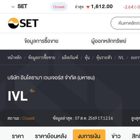
SET
1,612.00
-2.64
(-
Closed
ล่าสุด
ข้อมูลการซื้อขาย
ผู้ออกหลักทรัพย์
หน้าหลัก
ข้อมูลการซื้อขาย
ผลิตภัณฑ์
หุ้น
หุ้นรายตัว
IVL
งบการ
บริษัท อินโดรามา เวนเจอร์ส จำกัด (มหาชน)
IVL
หุ้น
สูงสุ
สถานะ :
Closed
ข้อมูลล่าสุด :
07 ส.ค. 2569 17:12:16
ราคา
ราคาย้อนหลัง
งบการเงิน
ข่าว
สิท