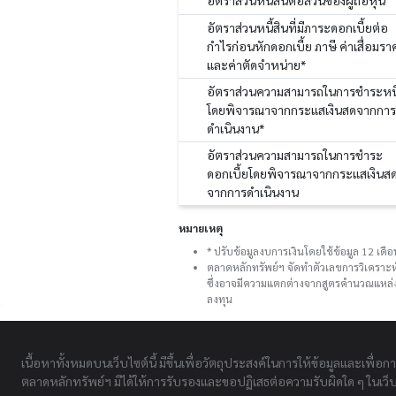
อัตราส่วนหนี้สินต่อส่วนของผู้ถือหุ้น
อัตราส่วนหนี้สินที่มีภาระดอกเบี้ยต่อ
กำไรก่อนหักดอกเบี้ย ภาษี ค่าเสื่อมรา
และค่าตัดจำหน่าย*
อัตราส่วนความสามารถในการชำระหนี
โดยพิจารณาจากกระแสเงินสดจากการ
ดำเนินงาน*
อัตราส่วนความสามารถในการชำระ
ดอกเบี้ยโดยพิจารณาจากกระแสเงินส
จากการดำเนินงาน
หมายเหตุ
* ปรับข้อมูลงบการเงินโดยใช้ข้อมูล 12 เด
ตลาดหลักทรัพย์ฯ จัดทำตัวเลขการวิเคราะห
ซึ่งอาจมีความแตกต่างจากสูตรคำนวณแหล่งอ
ลงทุน
เนื้อหาทั้งหมดบนเว็บไซต์นี้ มีขึ้นเพื่อวัตถุประสงค์ในการให้ข้อมูลและเพื่อก
ตลาดหลักทรัพย์ฯ มิได้ให้การรับรองและขอปฏิเสธต่อความรับผิดใด ๆ ในเว็บไ