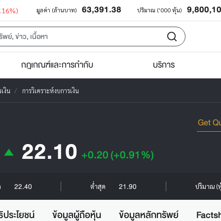
63,391.38
9,800,1
0.16%)
มูลค่า (ล้านบาท)
ปริมาณ ('000 หุ้น)
กฎเกณฑ์และการกำกับ
บริการ
เงิน
การวิเคราะห์งบการเงิน
22.10
+0.20
(+0.91%)
22.40
21.90
ด
ต่ำสุด
ปริมาณ (ห
ธิประโยชน์
ข้อมูลผู้ถือหุ้น
ข้อมูลหลักทรัพย์
Facts