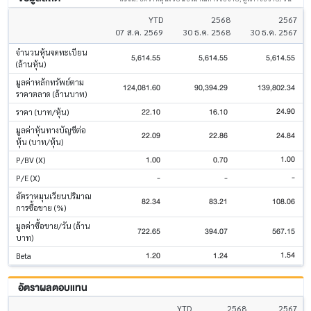
YTD
2568
2567
07 ส.ค. 2569
30 ธ.ค. 2568
30 ธ.ค. 2567
จำนวนหุ้นจดทะเบียน
5,614.55
5,614.55
5,614.55
(ล้านหุ้น)
มูลค่าหลักทรัพย์ตาม
124,081.60
90,394.29
139,802.34
ราคาตลาด (ล้านบาท)
24.90
22.10
16.10
ราคา (บาท/หุ้น)
มูลค่าหุ้นทางบัญชีต่อ
22.09
22.86
24.84
หุ้น (บาท/หุ้น)
1.00
1.00
0.70
P/BV (X)
-
-
-
P/E (X)
อัตราหมุนเวียนปริมาณ
82.34
83.21
108.06
การซื้อขาย (%)
มูลค่าซื้อขาย/วัน (ล้าน
722.65
394.07
567.15
บาท)
1.54
1.20
1.24
Beta
อัตราผลตอบแทน
YTD
2568
2567