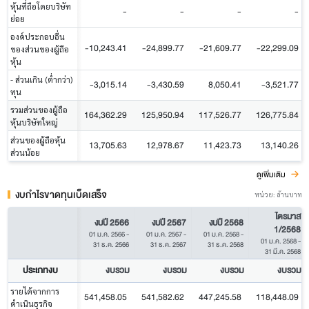
หุ้นที่ถือโดยบริษัท
-
-
-
-
ย่อย
องค์ประกอบอื่น
-10,243.41
-24,899.77
-21,609.77
-22,299.09
ของส่วนของผู้ถือ
หุ้น
- ส่วนเกิน (ต่ำกว่า)
-3,015.14
-3,430.59
8,050.41
-3,521.77
ทุน
รวมส่วนของผู้ถือ
164,362.29
125,950.94
117,526.77
126,775.84
หุ้นบริษัทใหญ่
ส่วนของผู้ถือหุ้น
13,705.63
12,978.67
11,423.73
13,140.26
ส่วนน้อย
ดูเพิ่มเติม
งบกำไรขาดทุนเบ็ดเสร็จ
หน่วย: ล้านบาท
ไตรมาส
งบปี 2566
งบปี 2567
งบปี 2568
1/2568
01 ม.ค. 2566
-
01 ม.ค. 2567
-
01 ม.ค. 2568
-
01 ม.ค. 2568
-
31 ธ.ค. 2566
31 ธ.ค. 2567
31 ธ.ค. 2568
31 มี.ค. 2568
ประเภทงบ
งบรวม
งบรวม
งบรวม
งบรวม
รายได้จากการ
541,458.05
541,582.62
447,245.58
118,448.09
ดำเนินธุรกิจ