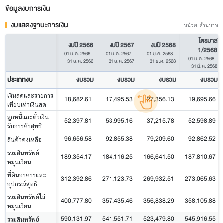
ข้อมูลงบการเงิน
งบแสดงฐานะการเงิน
หน่วย: ล้านบาท
ไตรมาส
งบปี 2566
งบปี 2567
งบปี 2568
1/2568
01 ม.ค. 2566
-
01 ม.ค. 2567
-
01 ม.ค. 2568
-
01 ม.ค. 2568
-
31 ธ.ค. 2566
31 ธ.ค. 2567
31 ธ.ค. 2568
31 มี.ค. 2568
ประเภทงบ
งบรวม
งบรวม
งบรวม
งบรวม
เงินสดและรายการ
18,682.61
17,495.53
27,356.13
19,695.66
เทียบเท่าเงินสด
ลูกหนี้และตั๋วเงิน
52,397.81
53,995.16
37,215.78
52,598.89
รับการค้าสุทธิ
96,656.58
92,855.38
79,209.60
92,862.52
สินค้าคงเหลือ
รวมสินทรัพย์
189,354.17
184,116.25
166,641.50
187,810.67
หมุนเวียน
ที่ดินอาคารและ
312,392.86
271,123.73
269,932.51
273,065.63
อุปกรณ์สุทธิ
รวมสินทรัพย์ไม่
400,777.80
357,435.46
356,838.29
358,105.88
หมุนเวียน
590,131.97
541,551.71
523,479.80
545,916.55
รวมสินทรัพย์