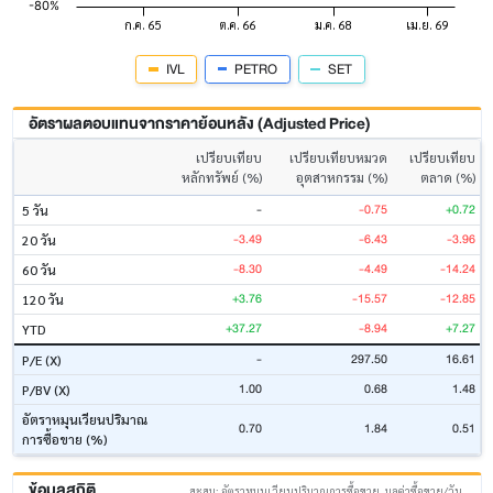
IVL
PETRO
SET
อัตราผลตอบแทนจากราคาย้อนหลัง (Adjusted Price)
เปรียบเทียบ
เปรียบเทียบหมวด
เปรียบเทียบ
หลักทรัพย์ (%)
อุตสาหกรรม (%)
ตลาด (%)
-
-0.75
+0.72
5 วัน
-3.49
-6.43
-3.96
20 วัน
-8.30
-4.49
-14.24
60 วัน
+3.76
-15.57
-12.85
120 วัน
+37.27
-8.94
+7.27
YTD
-
297.50
16.61
P/E (X)
1.00
0.68
1.48
P/BV (X)
อัตราหมุนเวียนปริมาณ
0.70
1.84
0.51
การซื้อขาย (%)
ข้อมูลสถิติ
สะสม: อัตราหมุนเวียนปริมาณการซื้อขาย, มูลค่าซื้อขาย/วัน