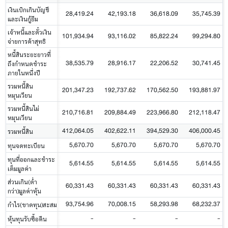
เงินเบิกเกินบัญชี
28,419.24
42,193.18
36,618.09
35,745.39
และเงินกู้ยืม
เจ้าหนี้และตั๋วเงิน
101,934.94
93,116.02
85,822.24
99,294.80
จ่ายการค้าสุทธิ
หนี้สินระยะยาวที่
38,535.79
28,916.17
22,206.52
30,741.45
ถึงกำหนดชำระ
ภายในหนึ่งปี
รวมหนี้สิน
201,347.23
192,737.62
170,562.50
193,881.97
หมุนเวียน
รวมหนี้สินไม่
210,716.81
209,884.49
223,966.80
212,118.47
หมุนเวียน
412,064.05
402,622.11
394,529.30
406,000.45
รวมหนี้สิน
5,670.70
5,670.70
5,670.70
5,670.70
ทุนจดทะเบียน
ทุนที่ออกและชำระ
5,614.55
5,614.55
5,614.55
5,614.55
เต็มมูลค่า
ส่วนเกิน(ต่ำ
60,331.43
60,331.43
60,331.43
60,331.43
กว่า)มูลค่าหุ้น
93,754.96
70,008.15
58,293.98
68,232.37
กำไร(ขาดทุน)สะสม
-
-
-
-
หุ้นทุนรับซื้อคืน