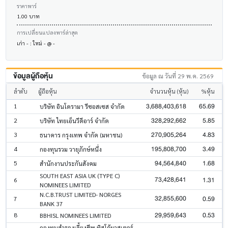
ราคาพาร์
1.00 บาท
การเปลี่ยนแปลงพาร์ล่าสุด
เก่า - : ใหม่ - @ -
ข้อมูลผู้ถือหุ้น
ข้อมูล ณ วันที่ 29 พ.ค. 2569
ลำดับ
ผู้ถือหุ้น
จำนวนหุ้น (หุ้น)
%หุ้น
3,688,403,618
65.69
1
บริษัท อินโดรามา รีซอสเซส จำกัด
328,292,662
5.85
2
บริษัท ไทยเอ็นวีดีอาร์ จำกัด
270,905,264
4.83
3
ธนาคาร กรุงเทพ จำกัด (มหาชน)
195,808,700
3.49
4
กองทุนรวม วายุภักษ์หนึ่ง
94,564,840
1.68
5
สำนักงานประกันสังคม
SOUTH EAST ASIA UK (TYPE C)
73,428,641
1.31
6
NOMINEES LIMITED
N.C.B.TRUST LIMITED- NORGES
32,855,600
0.59
7
BANK 37
29,959,643
0.53
8
BBHISL NOMINEES LIMITED
กองทุนสำรองเลี้ยงชีพ ทิสโก้มาสเตอร์