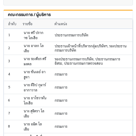
คณะกรรมการ / ผู้บริหาร
ลำดับ
รายชื่อ
ตำแหน่ง
นาย ศรี ปราก
1
ประธานกรรมการบริษัท
าซ โลเฮีย
นาย อาลก โล
ประธานเจ้าหน้าที่บริหารกลุ่มบริษัทฯ, รองประธาน
2
กรรมการบริษัท
เฮีย
นาย ระเฑียร ศรี
รองประธานกรรมการบริษัท, ประธานกรรมการ
3
อิสระ, ประธานกรรมการตรวจสอบ
มงคล
นาย ซันเจย์ อา
4
กรรมการ
ฮูจา
นาย ดีลิป กุมาร์
5
กรรมการ
อากาวาล
นาย ยาโชวาดัน
6
กรรมการ
โลเฮีย
นาง สุจิตรา โล
7
กรรมการ
เฮีย
นาย อมิต โล
8
กรรมการ
เฮีย