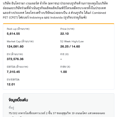
บริษัท อินโดรามา เวนเจอร์ส จำกัด (มหาชน) ประกอบธุรกิจด้านการลงทุนในบริษัท
ย่อยและบริษัทร่วมที่ดำเนินธุรกิจผลิตผลิตภัณฑ์ปิโตรเคมีครบวงจรทั้งในประเทศ
และต่างประเทศ โดยโครงสร้างบริษัทแบ่งออกเป็น 4 ส่วนธุรกิจ ได้แก่ Combined
PET (CPET) ไฟเบอร์ Indovinya และ Indovida (ธุรกิจบรรจุภัณฑ์)
Paid-up (ล้านบาท)
Price (บาท)
5,614.55
22.10
Market Cap (ล้านบาท)
52 Week High/Low
124,081.60
26.25 / 14.60
EV (ล้านบาท)
P/E (X)
372,576.36
-
EBITDA (ล้านบาท)
P/BV (X)
7,310.45
1.00
EV/EBITDA
12.01
ข้อมูลเบื้องต้น
ที่อยู่
75/102 อาคารโอเชี่ยนทาวเวอร์ 2 ชั้น 37 ซอยสุขุมวิท 19 ถนนอโศก แขวงคลองเตย