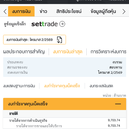
ัง
งบการเงิน
ข่าว
สิทธิประโยชน์
ข้อมูลผู้ถือหุ้น
ข
ดูข้อมูลเชิงลึก
งบการเงินล่าสุด : ไตรมาส 2/2569
ผลประกอบการสำคัญ
งบการเงินล่าสุด
การวิเคราะห์งบการเง
ประเภทงบ
งบรวม
สถานะของงบ
สอบทาน
งวดงบการเงิน
ไตรมาส 2/2569
งบแสดงฐานะการเงิน
งบกำไรขาดทุนเบ็ดเสร็จ
งบกระแสเงินสด
หน่วย : ล้านบาท
งบกำไรขาดทุนเบ็ดเสร็จ
รายได้
9,703.74
รายได้จากการดำเนินธุรกิจ
9,703.74
รายได้จากการขายและให้บริการ