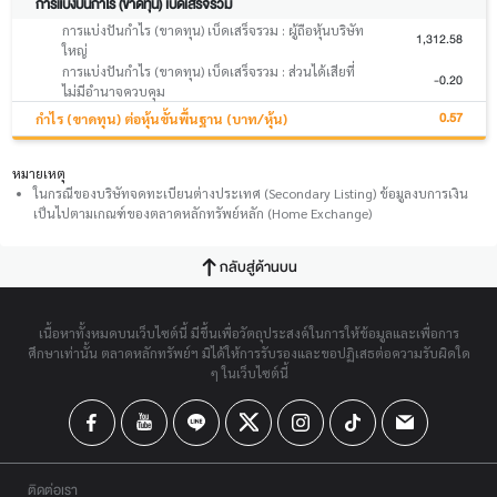
การแบ่งปันกำไร (ขาดทุน) เบ็ดเสร็จรวม
การแบ่งปันกำไร (ขาดทุน) เบ็ดเสร็จรวม : ผู้ถือหุ้นบริษัท
1,312.58
ใหญ่
การแบ่งปันกำไร (ขาดทุน) เบ็ดเสร็จรวม : ส่วนได้เสียที่
-0.20
ไม่มีอำนาจควบคุม
0.57
กำไร (ขาดทุน) ต่อหุ้นขั้นพื้นฐาน (บาท/หุ้น)
หมายเหตุ
ในกรณีของบริษัทจดทะเบียนต่างประเทศ (Secondary Listing) ข้อมูลงบการเงิน
เป็นไปตามเกณฑ์ของตลาดหลักทรัพย์หลัก (Home Exchange)
กลับสู่ด้านบน
เนื้อหาทั้งหมดบนเว็บไซต์นี้ มีขึ้นเพื่อวัตถุประสงค์ในการให้ข้อมูลและเพื่อการ
ศึกษาเท่านั้น ตลาดหลักทรัพย์ฯ มิได้ให้การรับรองและขอปฏิเสธต่อความรับผิดใด
ๆ ในเว็บไซต์นี้
ติดต่อเรา