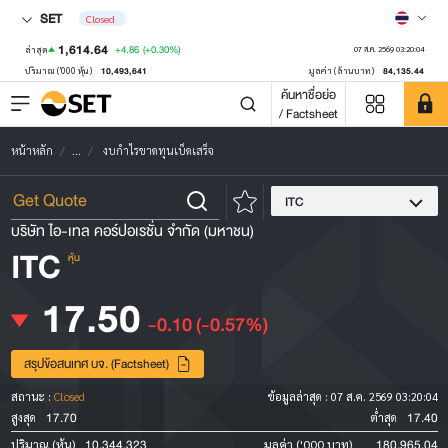
SET
Closed
1,614.64
+4.86
(+0.30%)
ล่าสุด
07 ส.ค. 2569 03:20:04
10,493,641
84,135.44
ปริมาณ ('000 หุ้น)
มูลค่า (ล้านบาท)
ค้นหาชื่อย่อ
/ Factsheet
หน้าหลัก
...
งบกำไรขาดทุนเบ็ดเสร็จ
ITC
บริษัท ไอ-เทล คอร์ปอเรชั่น จำกัด (มหาชน)
ITC
หุ้น
17.50
-0.10
(-0.57%)
สรุปข้อสนเทศ บจ. (Factsheet)
สถานะ :
Closed
ข้อมูลล่าสุด :
07 ส.ค. 2569 03:20:04
17.70
17.40
สูงสุด
ต่ำสุด
10,344,323
180,965.04
ปริมาณ (หุ้น)
มูลค่า ('000 บาท)