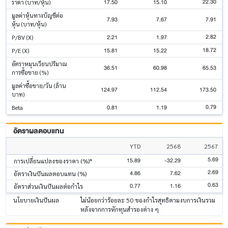
22.30
17.50
15.10
ราคา (บาท/หุ้น)
มูลค่าหุ้นทางบัญชีต่อ
7.93
7.67
7.91
หุ้น (บาท/หุ้น)
2.82
2.21
1.97
P/BV (X)
18.72
15.81
15.22
P/E (X)
อัตราหมุนเวียนปริมาณ
36.51
60.98
65.53
การซื้อขาย (%)
มูลค่าซื้อขาย/วัน (ล้าน
124.97
112.54
173.50
บาท)
0.79
0.81
1.19
Beta
อัตราผลตอบแทน
YTD
2568
2567
5.69
15.89
-32.29
การเปลี่ยนแปลงของราคา (%)*
2.69
4.86
7.62
อัตราเงินปันผลตอบแทน (%)
0.63
0.77
1.16
อัตราส่วนเงินปันผลต่อกำไร
นโยบายเงินปันผล
ไม่น้อยกว่าร้อยละ 50 ของกำไรสุทธิตามงบการเงินรวม
หลังจากการหักทุนสำรองต่าง ๆ