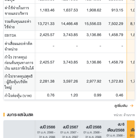
ค่าใช้จ่ายในการ
1,183.46
1,637.53
1,908.62
913.15
1,03
ขายและบริหาร
รวมต้นทุนและค่า
13,721.33
14,466.48
15,556.03
7,502.29
8,13
ใช้จ่าย
2,425.57
3,743.85
3,136.86
1,458.79
1,85
EBITDA
ค่าเสื่อมและค่าตัด
-
-
-
-
จำหน่าย
กำไร (ขาดทุน)
2,425.57
3,743.85
3,136.86
1,458.79
1,85
ก่อนต้นทุนทางการ
เงิน และภาษีเงินได้
กำไร(ขาดทุน)สุทธิ
2,281.38
3,597.26
2,977.92
1,372.83
1,71
: ผู้ถือหุ้นบริษัท
ใหญ่
0.76
1.20
0.99
0.46
กำไรต่อหุ้น (บาท)
ดูเพิ่มเติม
งบกระแสเงินสด
หน่วย: ล้านบาท
งบ 6
งบปี 2566
งบปี 2567
งบปี 2568
เดือน/2568
เดือ
01 ม.ค. 2566
-
01 ม.ค. 2567
-
01 ม.ค. 2568
-
01 ม.ค. 2568
-
01 ม.ค
31 ธ.ค. 2566
31 ธ.ค. 2567
31 ธ.ค. 2568