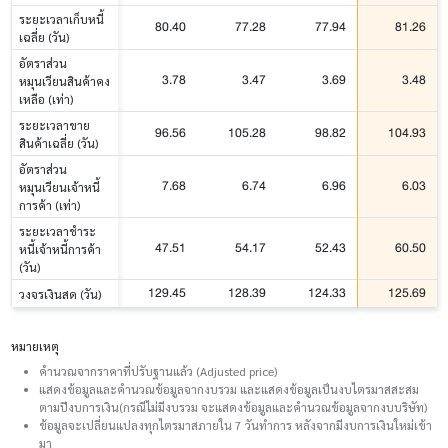
ระยะเวลาเก็บหนี้
80.40
77.28
77.94
81.26
เฉลี่ย (วัน)
อัตราส่วน
3.78
3.47
3.69
3.48
หมุนเวียนสินค้าคง
เหลือ (เท่า)
ระยะเวลาขาย
96.56
105.28
98.82
104.93
สินค้าเฉลี่ย (วัน)
อัตราส่วน
7.68
6.74
6.96
6.03
หมุนเวียนเจ้าหนี้
การค้า (เท่า)
ระยะเวลาชำระ
47.51
54.17
52.43
60.50
หนี้เจ้าหนี้การค้า
(วัน)
129.45
128.39
124.33
125.69
วงจรเงินสด (วัน)
หมายเหตุ
คำนวณจากราคาที่ปรับฐานแล้ว (Adjusted price)
แสดงข้อมูลและคำนวณข้อมูลจากงบรวม และแสดงข้อมูลเป็นงบไตรมาสสะสม
ตามปีงบการเงิน(กรณีไม่มีงบรวม จะแสดงข้อมูลและคำนวณข้อมูลจากงบบริษัท)
ข้อมูลจะเปลี่ยนแปลงทุกไตรมาสภายใน 7 วันทำการ หลังจากมีงบการเงินใหม่เข้า
มา