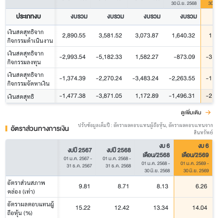
30 มิ.ย. 2568
30 มิ
ประเภทงบ
งบรวม
งบรวม
งบรวม
งบรวม
เงินสดสุทธิจาก
2,890.55
3,581.52
3,073.87
1,640.32
1,7
กิจกรรมดำเนินงาน
เงินสดสุทธิจาก
-2,993.54
-5,182.33
1,582.27
-873.09
-3,3
กิจกรรมลงทุน
เงินสดสุทธิจาก
-1,374.39
-2,270.24
-3,483.24
-2,263.55
-1,3
กิจกรรมจัดหาเงิน
-1,477.38
-3,871.05
1,172.89
-1,496.31
-2,9
เงินสดสุทธิ
ดูเพิ่มเติม
ปรับข้อมูลเต็มปี : อัตราผลตอบแทนผู้ถือหุ้น, อัตราผลตอบแทนจาก
อัตราส่วนทางการเงิน
สินทรัพย์
งบ 6
งบ 6
งบปี 2567
งบปี 2568
เดือน/2568
เดือน/2569
01 ม.ค. 2567
-
01 ม.ค. 2568
-
01 ม.ค. 2568
-
01 ม.ค. 2569
-
31 ธ.ค. 2567
31 ธ.ค. 2568
30 มิ.ย. 2568
30 มิ.ย. 2569
อัตราส่วนสภาพ
9.81
8.71
8.13
6.26
คล่อง (เท่า)
อัตราผลตอบแทนผู้
15.22
12.42
13.34
14.04
ถือหุ้น (%)