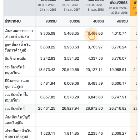
เดือน/2568
เดื
01 ม.ค. 2566
-
01 ม.ค. 2567
-
01 ม.ค. 2568
-
01 ม.ค. 2568
-
01 ม
31 ธ.ค. 2566
31 ธ.ค. 2567
31 ธ.ค. 2568
30 มิ.ย. 2568
30 
ประเภทงบ
งบรวม
งบรวม
งบรวม
งบรวม
เงินสดและรายการ
9,305.09
5,408.35
6,488.66
4,010.74
3,
เทียบเท่าเงินสด
ลูกหนี้และตั๋วเงิน
3,860.22
3,950.53
3,765.97
3,776.24
4,
รับการค้าสุทธิ
3,242.83
3,534.82
4,337.56
3,776.07
4,
สินค้าคงเหลือ
รวมสินทรัพย์
18,573.42
20,549.65
20,127.11
19,968.91
21,
หมุนเวียน
ที่ดินอาคารและ
5,481.94
6,009.06
6,483.59
6,306.17
6,
อุปกรณ์สุทธิ
รวมสินทรัพย์ไม่
6,857.83
6,378.29
6,845.68
6,747.91
6,
หมุนเวียน
25,431.25
26,927.94
26,972.80
26,716.82
28,
รวมสินทรัพย์
เงินเบิกเกินบัญชี
-
-
-
-
และเงินกู้ยืม
เจ้าหนี้และตั๋วเงิน
1,520.11
1,814.85
2,235.46
2,009.27
2,
จ่ายการค้าสุทธิ