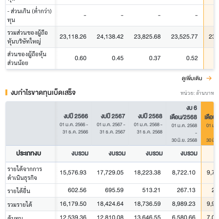
- ส่วนเกิน (ต่ำกว่า)
-
-
-
-
ทุน
รวมส่วนของผู้ถือ
23,118.26
24,138.42
23,825.68
23,525.77
23,
หุ้นบริษัทใหญ่
ส่วนของผู้ถือหุ้น
0.60
0.45
0.37
0.52
ส่วนน้อย
ดูเพิ่มเติม
งบกำไรขาดทุนเบ็ดเสร็จ
หน่วย: ล้านบาท
งบ 6
งบปี 2566
งบปี 2567
งบปี 2568
เดือน/2568
เดือน
01 ม.ค. 2566
-
01 ม.ค. 2567
-
01 ม.ค. 2568
-
01 ม.ค. 2568
01 ม.ค
31 ธ.ค. 2566
31 ธ.ค. 2567
31 ธ.ค. 2568
-
30 มิ.ย. 2568
30 มิ.
ประเภทงบ
งบรวม
งบรวม
งบรวม
งบรวม
ง
รายได้จากการ
15,576.93
17,729.05
18,223.38
8,722.10
9,70
ดำเนินธุรกิจ
602.56
695.59
513.21
267.13
29
รายได้อื่น
16,179.50
18,424.64
18,736.59
8,989.23
9,99
รวมรายได้
12,539.36
12,810.08
13,646.55
6,580.66
7,09
ต้นทุน