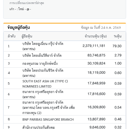
การเปลี่ยนแปลงพาร์ล่าสุด
เก่า - : ใหม่ - @ -
ข้อมูลผู้ถือหุ้น
ข้อมูล ณ วันที่ 24 ก.ค. 2569
ลำดับ
ผู้ถือหุ้น
จำนวนหุ้น (หุ้น)
%หุ้น
บริษัท ไทยยูเนี่ยน กรุ๊ป จำกัด
2,379,111,181
79.30
1
(มหาชน)
83,746,875
2.79
2
บริษัท ไทยเอ็นวีดีอาร์ จำกัด
30,109,824
1.00
3
กองทุนรวม วายุภักษ์หนึ่ง
บริษัท ไทยประกันชีวิต จำกัด
18,119,000
0.60
4
(มหาชน)
SOUTH EAST ASIA UK (TYPE C)
17,848,959
0.59
5
NOMINEES LIMITED
ธนาคาร กรุงศรีอยุธยา จำกัด
17,816,600
0.59
6
(มหาชน)
ธนาคาร กรุงศรีอยุธยา จำกัด
16,309,800
0.54
7
(มหาชน) โดย บลจ.กรุงศรี จำกัด เพื่อ
การลงทุน (2)
13,807,890
0.46
8
BNP PARIBAS SINGAPORE BRANCH
9,646,000
0.32
9
สำนักงานประกันสังคม