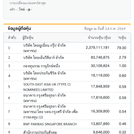
การเปลี่ยนแปลงพาร์ล่าสุด
เก่า - : ใหม่ - @ -
ข้อมูลผู้ถือหุ้น
ข้อมูล ณ วันที่ 24 ก.ค. 2569
ลำดับ
ผู้ถือหุ้น
จำนวนหุ้น (หุ้น)
%หุ้น
บริษัท ไทยยูเนี่ยน กรุ๊ป จำกัด
2,379,111,181
79.30
1
(มหาชน)
83,746,875
2.79
2
บริษัท ไทยเอ็นวีดีอาร์ จำกัด
30,109,824
1.00
3
กองทุนรวม วายุภักษ์หนึ่ง
บริษัท ไทยประกันชีวิต จำกัด
18,119,000
0.60
4
(มหาชน)
SOUTH EAST ASIA UK (TYPE C)
17,848,959
0.59
5
NOMINEES LIMITED
ธนาคาร กรุงศรีอยุธยา จำกัด
17,816,600
0.59
6
(มหาชน)
ธนาคาร กรุงศรีอยุธยา จำกัด
16,309,800
0.54
7
(มหาชน) โดย บลจ.กรุงศรี จำกัด เพื่อ
การลงทุน (2)
13,807,890
0.46
8
BNP PARIBAS SINGAPORE BRANCH
9,646,000
0.32
9
สำนักงานประกันสังคม