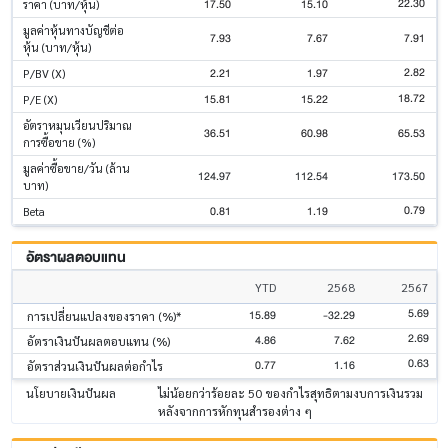
22.30
17.50
15.10
ราคา (บาท/หุ้น)
มูลค่าหุ้นทางบัญชีต่อ
7.93
7.67
7.91
หุ้น (บาท/หุ้น)
2.82
2.21
1.97
P/BV (X)
18.72
15.81
15.22
P/E (X)
อัตราหมุนเวียนปริมาณ
36.51
60.98
65.53
การซื้อขาย (%)
มูลค่าซื้อขาย/วัน (ล้าน
124.97
112.54
173.50
บาท)
0.79
0.81
1.19
Beta
อัตราผลตอบแทน
YTD
2568
2567
5.69
15.89
-32.29
การเปลี่ยนแปลงของราคา (%)*
2.69
4.86
7.62
อัตราเงินปันผลตอบแทน (%)
0.63
0.77
1.16
อัตราส่วนเงินปันผลต่อกำไร
นโยบายเงินปันผล
ไม่น้อยกว่าร้อยละ 50 ของกำไรสุทธิตามงบการเงินรวม
หลังจากการหักทุนสำรองต่าง ๆ