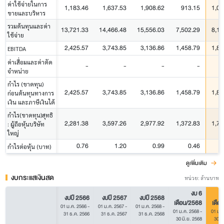
ค่าใช้จ่ายในการ
1,183.46
1,637.53
1,908.62
913.15
1,03
ขายและบริหาร
รวมต้นทุนและค่า
13,721.33
14,466.48
15,556.03
7,502.29
8,13
ใช้จ่าย
2,425.57
3,743.85
3,136.86
1,458.79
1,85
EBITDA
ค่าเสื่อมและค่าตัด
-
-
-
-
จำหน่าย
กำไร (ขาดทุน)
2,425.57
3,743.85
3,136.86
1,458.79
1,85
ก่อนต้นทุนทางการ
เงิน และภาษีเงินได้
กำไร(ขาดทุน)สุทธิ
2,281.38
3,597.26
2,977.92
1,372.83
1,71
: ผู้ถือหุ้นบริษัท
ใหญ่
0.76
1.20
0.99
0.46
กำไรต่อหุ้น (บาท)
ดูเพิ่มเติม
งบกระแสเงินสด
หน่วย: ล้านบาท
งบ 6
งบปี 2566
งบปี 2567
งบปี 2568
เดือน/2568
เดือ
01 ม.ค. 2566
-
01 ม.ค. 2567
-
01 ม.ค. 2568
-
01 ม.ค. 2568
-
01 ม.ค
31 ธ.ค. 2566
31 ธ.ค. 2567
31 ธ.ค. 2568
30 มิ.ย. 2568
30 มิ