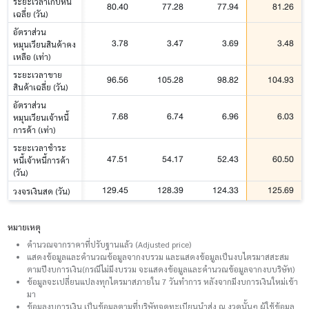
ระยะเวลาเก็บหนี้
80.40
77.28
77.94
81.26
เฉลี่ย (วัน)
อัตราส่วน
3.78
3.47
3.69
3.48
หมุนเวียนสินค้าคง
เหลือ (เท่า)
ระยะเวลาขาย
96.56
105.28
98.82
104.93
สินค้าเฉลี่ย (วัน)
อัตราส่วน
7.68
6.74
6.96
6.03
หมุนเวียนเจ้าหนี้
การค้า (เท่า)
ระยะเวลาชำระ
47.51
54.17
52.43
60.50
หนี้เจ้าหนี้การค้า
(วัน)
129.45
128.39
124.33
125.69
วงจรเงินสด (วัน)
หมายเหตุ
คำนวณจากราคาที่ปรับฐานแล้ว (Adjusted price)
แสดงข้อมูลและคำนวณข้อมูลจากงบรวม และแสดงข้อมูลเป็นงบไตรมาสสะสม
ตามปีงบการเงิน(กรณีไม่มีงบรวม จะแสดงข้อมูลและคำนวณข้อมูลจากงบบริษัท)
ข้อมูลจะเปลี่ยนแปลงทุกไตรมาสภายใน 7 วันทำการ หลังจากมีงบการเงินใหม่เข้า
มา
ข้อมูลงบการเงิน เป็นข้อมูลตามที่บริษัทจดทะเบียนนำส่ง ณ งวดนั้นๆ ผู้ใช้ข้อมูล