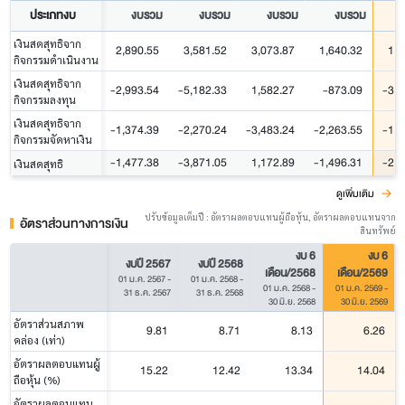
ประเภทงบ
งบรวม
งบรวม
งบรวม
งบรวม
เงินสดสุทธิจาก
2,890.55
3,581.52
3,073.87
1,640.32
1,7
กิจกรรมดำเนินงาน
เงินสดสุทธิจาก
-2,993.54
-5,182.33
1,582.27
-873.09
-3,3
กิจกรรมลงทุน
เงินสดสุทธิจาก
-1,374.39
-2,270.24
-3,483.24
-2,263.55
-1,3
กิจกรรมจัดหาเงิน
-1,477.38
-3,871.05
1,172.89
-1,496.31
-2,9
เงินสดสุทธิ
ดูเพิ่มเติม
ปรับข้อมูลเต็มปี : อัตราผลตอบแทนผู้ถือหุ้น, อัตราผลตอบแทนจาก
อัตราส่วนทางการเงิน
สินทรัพย์
งบ 6
งบ 6
งบปี 2567
งบปี 2568
เดือน/2568
เดือน/2569
01 ม.ค. 2567
-
01 ม.ค. 2568
-
01 ม.ค. 2568
-
01 ม.ค. 2569
-
31 ธ.ค. 2567
31 ธ.ค. 2568
30 มิ.ย. 2568
30 มิ.ย. 2569
อัตราส่วนสภาพ
9.81
8.71
8.13
6.26
คล่อง (เท่า)
อัตราผลตอบแทนผู้
15.22
12.42
13.34
14.04
ถือหุ้น (%)
อัตราผลตอบแทน