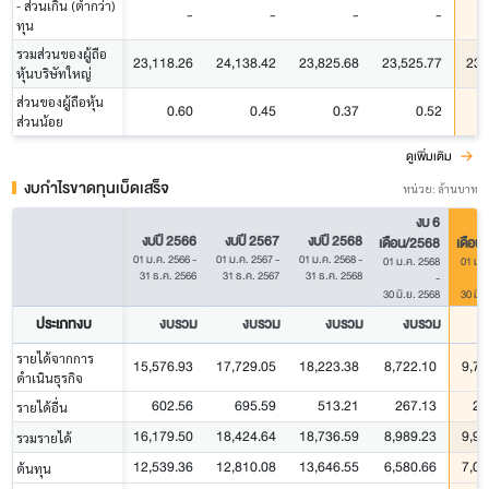
- ส่วนเกิน (ต่ำกว่า)
-
-
-
-
ทุน
รวมส่วนของผู้ถือ
23,118.26
24,138.42
23,825.68
23,525.77
23,
หุ้นบริษัทใหญ่
ส่วนของผู้ถือหุ้น
0.60
0.45
0.37
0.52
ส่วนน้อย
ดูเพิ่มเติม
งบกำไรขาดทุนเบ็ดเสร็จ
หน่วย: ล้านบาท
งบ 6
งบปี 2566
งบปี 2567
งบปี 2568
เดือน/2568
เดือน
01 ม.ค. 2566
-
01 ม.ค. 2567
-
01 ม.ค. 2568
-
01 ม.ค. 2568
01 ม.ค
31 ธ.ค. 2566
31 ธ.ค. 2567
31 ธ.ค. 2568
-
30 มิ.ย. 2568
30 มิ.
ประเภทงบ
งบรวม
งบรวม
งบรวม
งบรวม
ง
รายได้จากการ
15,576.93
17,729.05
18,223.38
8,722.10
9,70
ดำเนินธุรกิจ
602.56
695.59
513.21
267.13
29
รายได้อื่น
16,179.50
18,424.64
18,736.59
8,989.23
9,99
รวมรายได้
12,539.36
12,810.08
13,646.55
6,580.66
7,09
ต้นทุน