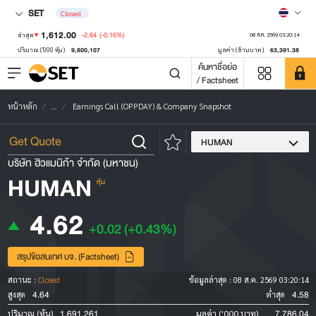
SET
Closed
1,612.00
-2.64
(-0.16%)
ล่าสุด
08 ส.ค. 2569 03:20:14
9,800,107
63,391.38
ปริมาณ ('000 หุ้น)
มูลค่า (ล้านบาท)
ค้นหาชื่อย่อ
/ Factsheet
หน้าหลัก
...
Earnings Call (OPPDAY) & Company Snapshot
HUMAN
บริษัท ฮิวแมนิก้า จำกัด (มหาชน)
HUMAN
หุ้น
4.62
+0.02
(+0.43%)
สรุปข้อสนเทศ บจ. (Factsheet)
สถานะ :
Closed
ข้อมูลล่าสุด :
08 ส.ค. 2569 03:20:14
4.64
4.58
สูงสุด
ต่ำสุด
1,691,261
7,786.04
ปริมาณ (หุ้น)
มูลค่า ('000 บาท)