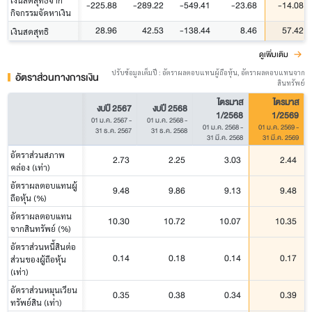
-225.88
-289.22
-549.41
-23.68
-14.08
กิจกรรมจัดหาเงิน
28.96
42.53
-138.44
8.46
57.42
เงินสดสุทธิ
ดูเพิ่มเติม
ปรับข้อมูลเต็มปี : อัตราผลตอบแทนผู้ถือหุ้น, อัตราผลตอบแทนจาก
อัตราส่วนทางการเงิน
สินทรัพย์
ไตรมาส
ไตรมาส
งบปี 2567
งบปี 2568
1/2568
1/2569
01 ม.ค. 2567
-
01 ม.ค. 2568
-
01 ม.ค. 2568
-
01 ม.ค. 2569
-
31 ธ.ค. 2567
31 ธ.ค. 2568
31 มี.ค. 2568
31 มี.ค. 2569
อัตราส่วนสภาพ
2.73
2.25
3.03
2.44
คล่อง (เท่า)
อัตราผลตอบแทนผู้
9.48
9.86
9.13
9.48
ถือหุ้น (%)
อัตราผลตอบแทน
10.30
10.72
10.07
10.35
จากสินทรัพย์ (%)
อัตราส่วนหนี้สินต่อ
0.14
0.18
0.14
0.17
ส่วนของผู้ถือหุ้น
(เท่า)
อัตราส่วนหมุนเวียน
0.35
0.38
0.34
0.39
ทรัพย์สิน (เท่า)