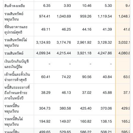
6.35
3.93
10.46
5.30
9.43
สินค้าคงเหลือ
รวมสินทรัพย์
974.41
1,040.69
959.26
1,119.54
1,048.73
หมุนเวียน
ที่ดินอาคารและ
49.11
46.25
44.16
41.39
41.69
อุปกรณ์สุทธิ
รวมสินทรัพย์ไม่
3,124.93
3,174.76
2,961.92
3,128.32
3,032.14
หมุนเวียน
4,099.34
4,215.44
3,921.18
4,247.86
4,080.87
รวมสินทรัพย์
เงินเบิกเกินบัญชี
-
-
-
-
-
และเงินกู้ยืม
เจ้าหนี้และตั๋วเงิน
60.41
74.22
90.56
40.84
63.90
จ่ายการค้าสุทธิ
หนี้สินระยะยาวที่
38.29
46.13
37.02
45.88
37.12
ถึงกำหนดชำระ
ภายในหนึ่งปี
รวมหนี้สิน
304.73
380.58
425.40
370.06
429.94
หมุนเวียน
รวมหนี้สินไม่
194.92
149.07
160.82
138.15
165.29
หมุนเวียน
499.65
529.65
586.22
508.21
595.23
รวมหนี้สิน