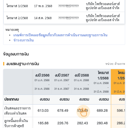
บริษัท ไพร้ซวอเตอร์เฮาส์
ไตรมาส 3/2568
17 พ.ย. 2568
????????????
คูเปอร์ส เอบีเอเอส จำกัด
บริษัท ไพร้ซวอเตอร์เฮาส์
ไตรมาส 2/2568
14 ส.ค. 2568
????????????
คูเปอร์ส เอบีเอเอส จำกัด
หมายเหตุ
เกณฑ์การเปิดเผยข้อมูลเกี่ยวกับผลการดำเนินงานและฐานะการเงิน
ข่าวงบการเงิน
ข้อมูลงบการเงิน
งบแสดงฐานะการเงิน
หน่วย: ล้านบาท
ไตรมาส
ไตรมา
งบปี 2566
งบปี 2567
งบปี 2568
1/2568
1/256
01 ม.ค. 2566
01 ม.ค. 2567
01 ม.ค. 2568
01 ม.ค. 2568
01 ม.ค. 256
-
-
-
-
31 ธ.ค. 2566
31 ธ.ค. 2567
31 ธ.ค. 2568
31 มี.ค. 2568
31 มี.ค. 256
ประเภทงบ
งบรวม
งบรวม
งบรวม
งบรวม
งบรว
เงินสดและรายการ
613.03
678.49
533.49
689.28
596.12
เทียบเท่าเงินสด
ลูกหนี้และตั๋วเงิน
185.88
226.76
282.43
280.48
286.22
รับการค้าสุทธิ