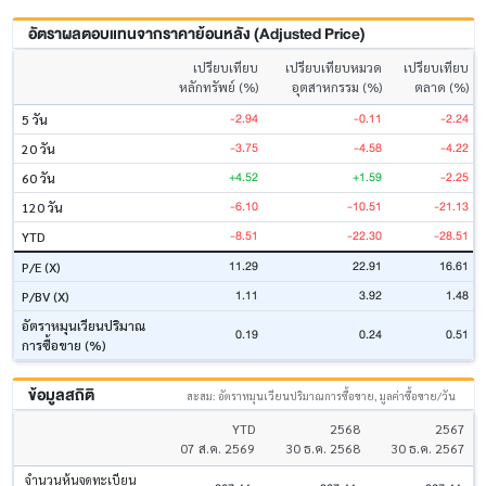
อัตราผลตอบแทนจากราคาย้อนหลัง (Adjusted Price)
เปรียบเทียบ
เปรียบเทียบหมวด
เปรียบเทียบ
หลักทรัพย์ (%)
อุตสาหกรรม (%)
ตลาด (%)
-2.94
-0.11
-2.24
5 วัน
-3.75
-4.58
-4.22
20 วัน
+4.52
+1.59
-2.25
60 วัน
-6.10
-10.51
-21.13
120 วัน
-8.51
-22.30
-28.51
YTD
11.29
22.91
16.61
P/E (X)
1.11
3.92
1.48
P/BV (X)
อัตราหมุนเวียนปริมาณ
0.19
0.24
0.51
การซื้อขาย (%)
ข้อมูลสถิติ
สะสม: อัตราหมุนเวียนปริมาณการซื้อขาย, มูลค่าซื้อขาย/วัน
YTD
2568
2567
07 ส.ค. 2569
30 ธ.ค. 2568
30 ธ.ค. 2567
จำนวนหุ้นจดทะเบียน