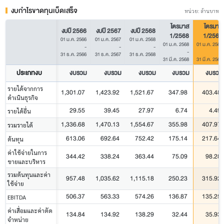
งบกำไรขาดทุนเบ็ดเสร็จ
หน่วย: ล้านบาท
ไตรมาส
ไตรมาส
งบปี 2566
งบปี 2567
งบปี 2568
1/2568
1/2569
01 ม.ค. 2566
01 ม.ค. 2567
01 ม.ค. 2568
01 ม.ค. 2568
01 ม.ค. 2569
-
-
-
-
-
31 ธ.ค. 2566
31 ธ.ค. 2567
31 ธ.ค. 2568
31 มี.ค. 2568
31 มี.ค. 2569
ประเภทงบ
งบรวม
งบรวม
งบรวม
งบรวม
งบรวม
รายได้จากการ
1,301.07
1,423.92
1,521.67
347.98
403.48
ดำเนินธุรกิจ
29.55
39.45
27.97
6.74
4.49
รายได้อื่น
1,336.68
1,470.13
1,554.67
355.98
407.97
รวมรายได้
613.06
692.64
752.42
175.14
217.64
ต้นทุน
ค่าใช้จ่ายในการ
344.42
338.24
363.44
75.09
98.28
ขายและบริหาร
รวมต้นทุนและค่า
957.48
1,035.62
1,115.18
250.23
315.92
ใช้จ่าย
506.37
563.33
574.26
136.87
135.25
EBITDA
ค่าเสื่อมและค่าตัด
134.84
134.92
138.29
32.44
35.93
จำหน่าย