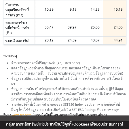
อัตราส่วน
10.29
9.13
14.23
15.18
หมุนเวียนเจ้าหนี้
การค้า (เท่า)
ระยะเวลาชำระ
35.47
39.97
25.65
24.05
หนี้เจ้าหนี้การค้า
(วัน)
20.12
24.59
40.07
44.91
วงจรเงินสด (วัน)
หมายเหตุ
คำนวณจากราคาที่ปรับฐานแล้ว (Adjusted price)
แสดงข้อมูลและคำนวณข้อมูลจากงบรวม และแสดงข้อมูลเป็นงบไตรมาสสะสม
ตามปีงบการเงิน(กรณีไม่มีงบรวม จะแสดงข้อมูลและคำนวณข้อมูลจากงบบริษัท)
ข้อมูลจะเปลี่ยนแปลงทุกไตรมาสภายใน 7 วันทำการ หลังจากมีงบการเงินใหม่เข้า
มา
ข้อมูลงบการเงิน เป็นข้อมูลตามที่บริษัทจดทะเบียนนำส่ง ณ งวดนั้นๆ ผู้ใช้ข้อมูล
ควรศึกษารายละเอียดเพิ่มเติมจากงบการเงินฉบับเต็มประกอบ ซึ่งมีบางบริษัทอาจ
มีการปรับปรุงงบที่แสดงเปรียบเทียบในงบฉบับเต็มงวดล่าสุด
รายชื่อบริษัทที่เป็นองค์ประกอบของ SETESG Index จะประกาศพร้อมกับดัชนี
อื่นๆ โดยใช้ข้อมูลจากผลประเมินหุ้นยั่งยืน SET ESG Ratings ที่ประกาศล่าสุด
ที่มา :
www.set.or.th
(สงวนลิขสิทธิ์โดย ตลาดหลักทรัพย์แห่งประเทศไทย)
กลุ่มตลาดหลักทรัพย์แห่งประเทศไทยใช้คุกกี้ (Cookies) เพื่อมอบประสบการณ์