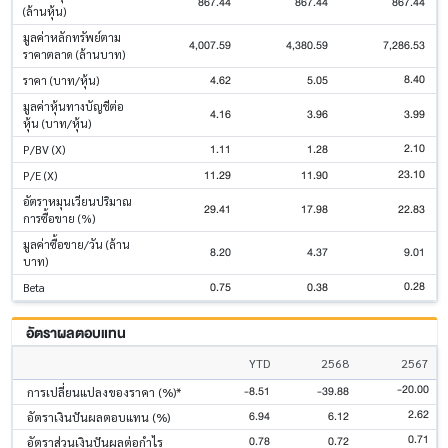
867.44
867.44
867.44
(ล้านหุ้น)
มูลค่าหลักทรัพย์ตาม
4,007.59
4,380.59
7,286.53
ราคาตลาด (ล้านบาท)
8.40
4.62
5.05
ราคา (บาท/หุ้น)
มูลค่าหุ้นทางบัญชีต่อ
4.16
3.96
3.99
หุ้น (บาท/หุ้น)
2.10
1.11
1.28
P/BV (X)
23.10
11.29
11.90
P/E (X)
อัตราหมุนเวียนปริมาณ
29.41
17.98
22.83
การซื้อขาย (%)
มูลค่าซื้อขาย/วัน (ล้าน
8.20
4.37
9.01
บาท)
0.28
0.75
0.38
Beta
อัตราผลตอบแทน
YTD
2568
2567
-20.00
-8.51
-39.88
การเปลี่ยนแปลงของราคา (%)*
2.62
6.94
6.12
อัตราเงินปันผลตอบแทน (%)
0.71
0.78
0.72
อัตราส่วนเงินปันผลต่อกำไร