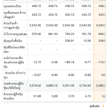
438.72
438.72
438.72
438.72
438.72
ทุนจดทะเบียน
ทุนที่ออกและชำระ
433.72
433.72
433.72
433.72
433.72
เต็มมูลค่า
ส่วนเกิน(ต่ำ
2,542.30
2,542.30
2,542.30
2,542.30
2,542.30
กว่า)มูลค่าหุ้น
570.56
681.33
762.23
761.79
840.38
กำไร(ขาดทุน)สะสม
-
-
238.91
12.58
238.91
หุ้นทุนรับซื้อคืน
หุ้นที่ถือโดยบริษัท
-
-
-
-
-
ย่อย
องค์ประกอบอื่น
13.15
-3.38
-188.18
-8.71
-115.77
ของส่วนของผู้ถือ
หุ้น
- ส่วนเกิน (ต่ำกว่า)
-12.67
-9.90
-9.90
-9.90
-9.90
ทุน
รวมส่วนของผู้ถือ
3,578.02
3,680.10
3,331.26
3,734.93
3,482.39
หุ้นบริษัทใหญ่
ส่วนของผู้ถือหุ้น
21.68
5.69
3.70
4.73
3.25
ส่วนน้อย
ดูเพิ่มเติม