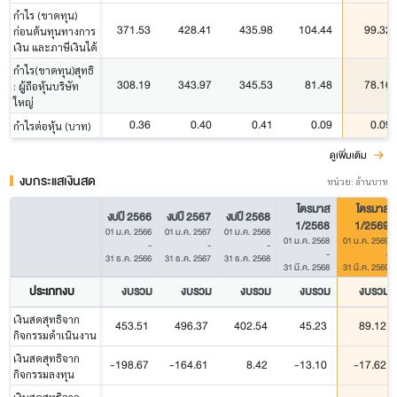
กำไร (ขาดทุน)
371.53
428.41
435.98
104.44
99.32
ก่อนต้นทุนทางการ
เงิน และภาษีเงินได้
กำไร(ขาดทุน)สุทธิ
308.19
343.97
345.53
81.48
78.16
: ผู้ถือหุ้นบริษัท
ใหญ่
0.36
0.40
0.41
0.09
0.09
กำไรต่อหุ้น (บาท)
ดูเพิ่มเติม
งบกระแสเงินสด
หน่วย: ล้านบาท
ไตรมาส
ไตรมาส
งบปี 2566
งบปี 2567
งบปี 2568
1/2568
1/2569
01 ม.ค. 2566
01 ม.ค. 2567
01 ม.ค. 2568
01 ม.ค. 2568
01 ม.ค. 2569
-
-
-
-
-
31 ธ.ค. 2566
31 ธ.ค. 2567
31 ธ.ค. 2568
31 มี.ค. 2568
31 มี.ค. 2569
ประเภทงบ
งบรวม
งบรวม
งบรวม
งบรวม
งบรวม
เงินสดสุทธิจาก
453.51
496.37
402.54
45.23
89.12
กิจกรรมดำเนินงาน
เงินสดสุทธิจาก
-198.67
-164.61
8.42
-13.10
-17.62
กิจกรรมลงทุน
เงินสดสุทธิจาก