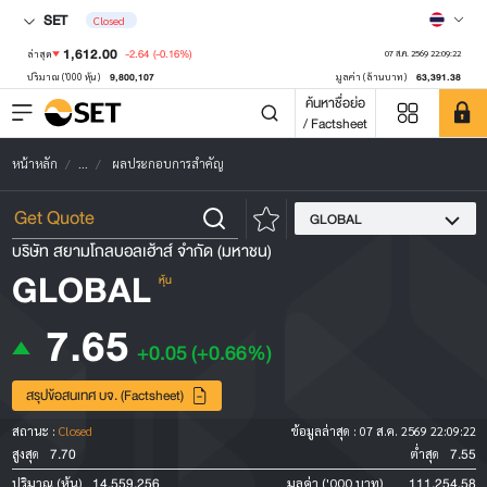
SET
Closed
1,612.00
-2.64
(-0.16%)
ล่าสุด
07 ส.ค. 2569 22:09:22
9,800,107
63,391.38
ปริมาณ ('000 หุ้น)
มูลค่า (ล้านบาท)
ค้นหาชื่อย่อ
/ Factsheet
หน้าหลัก
...
ผลประกอบการสำคัญ
GLOBAL
บริษัท สยามโกลบอลเฮ้าส์ จำกัด (มหาชน)
GLOBAL
หุ้น
7.65
+0.05
(+0.66%)
สรุปข้อสนเทศ บจ. (Factsheet)
สถานะ :
Closed
ข้อมูลล่าสุด :
07 ส.ค. 2569 22:09:22
7.70
7.55
สูงสุด
ต่ำสุด
14,559,256
111,254.58
ปริมาณ (หุ้น)
มูลค่า ('000 บาท)