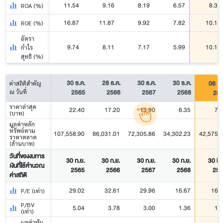
11.54
9.16
8.19
6.57
8.34
ROA (%)
16.87
11.87
9.92
7.82
10.16
ROE (%)
อัตรา
9.74
8.11
7.17
5.99
10.17
กำไร
สุทธิ (%)
30 ธ.ค.
28 ธ.ค.
30 ธ.ค.
30 ธ.ค.
06 ส.
ค่าสถิติสำคัญ
2565
2566
2567
2568
25
ณ วันที่
ราคาล่าสุด
22.40
17.20
13.90
6.35
7.
(บาท)
มูลค่าหลัก
ทรัพย์ตาม
107,558.90
86,031.01
72,305.86
34,302.23
42,575.
ราคาตลาด
(ล้านบาท)
วันที่ของงบการ
30 ก.ย.
30 ก.ย.
30 ก.ย.
30 ก.ย.
30 มิ.
เงินที่ใช้คำนวณ
2565
2566
2567
2568
256
ค่าสถิติ
29.02
32.61
29.96
16.67
16.
P/E (เท่า)
P/BV
5.04
3.78
3.00
1.36
1.
(เท่า)
มูลค่าหุ้น