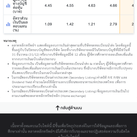
ทางบัญชี
4.45
4.55
4.63
4.66
4.
ต่อหุ้น
(บาท)
อัตราส่วน
เงินปันผล
1.09
1.42
1.21
2.79
2.
ตอบแทน
(%)
หมายเหตุ
ตลาดหลักทรัพย์ฯ แสดงข้อมูลงบการเงินล่าสุดตามที่บริษัทจดทะเบียนนำส่ง โดยข้อมูลนี้
ขึ้นอยู่กับวันปิดรอบบัญชีของบริษัท โดยที่บางบริษัทอาจจะมีวันปิดรอบบัญชีที่มิใช่วันที่
31 ธันวาคม (31/12) หรือบางบริษัทข้อมูลมิใช่ 12 เดือน ผู้ใช้ควรศึกษารายละเอียดเพิ่มเติม
จากงบการเงินฉบับเต็มประกอบ
ข้อมูลงบการเงิน เป็นข้อมูลตามที่บริษัทจดทะเบียนนำส่ง ณ งวดนั้นๆ ผู้ใช้ข้อมูลควรศึกษา
รายละเอียดเพิ่มเติมจากงบการเงินฉบับเต็มประกอบ ซึ่งมีบางบริษัทอาจมีการปรับปรุงงบ
ที่แสดงเปรียบเทียบในงบฉบับเต็มงวดล่าสุด
ในกรณีของบริษัทจดทะเบียนต่างประเทศ (Secondary Listing) ค่าสถิติ P/E P/BV และ
Dividend Yield คำนวณโดยใช้อัตราแลกเปลี่ยนของธนาคารแห่งประเทศไทย เพื่อการ
ประมาณการเปรียบเทียบเท่านั้น
ในกรณีของบริษัทจดทะเบียนต่างประเทศ (Secondary Listing) ข้อมูลงบการเงินเป็นไป
ตามเกณฑ์ของตลาดหลักทรัพย์หลัก (Home exchange)
กลับสู่ด้านบน
เนื้อหาทั้งหมดบนเว็บไซต์นี้ มีขึ้นเพื่อวัตถุประสงค์ในการให้ข้อมูลและเพื่อการ
ศึกษาเท่านั้น ตลาดหลักทรัพย์ฯ มิได้ให้การรับรองและขอปฏิเสธต่อความรับผิดใด
ๆ ในเว็บไซต์นี้