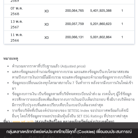
2569
07 พ.ค.
200,064,765
5,401,925,388
1
XD
2568
13 พ.ค.
200,057,759
5,201,860,623
1
XD
2567
11 พ.ค.
200,066,131
5,001,802,864
1
XD
2566
หมายเหตุ
คำนวณจากราคาที่ปรับฐานแล้ว (Adjusted price)
แสดงข้อมูลและคำนวณข้อมูลจากงบรวม และแสดงข้อมูลเป็นงบไตรมาสสะสม
ตามปีงบการเงิน(กรณีไม่มีงบรวม จะแสดงข้อมูลและคำนวณข้อมูลจากงบบริษัท)
ข้อมูลจะเปลี่ยนแปลงทุกไตรมาสภายใน 7 วันทำการ หลังจากมีงบการเงินใหม่เข้า
มา
ข้อมูลงบการเงิน เป็นข้อมูลตามที่บริษัทจดทะเบียนนำส่ง ณ งวดนั้นๆ ผู้ใช้ข้อมูล
ควรศึกษารายละเอียดเพิ่มเติมจากงบการเงินฉบับเต็มประกอบ ซึ่งมีบางบริษัทอาจ
มีการปรับปรุงงบที่แสดงเปรียบเทียบในงบฉบับเต็มงวดล่าสุด
รายชื่อบริษัทที่เป็นองค์ประกอบของ SETESG Index จะประกาศพร้อมกับดัชนี
อื่นๆ โดยใช้ข้อมูลจากผลประเมินหุ้นยั่งยืน SET ESG Ratings ที่ประกาศล่าสุด
ที่มา :
www.set.or.th
(สงวนลิขสิทธิ์โดย ตลาดหลักทรัพย์แห่งประเทศไทย)
กลุ่มตลาดหลักทรัพย์แห่งประเทศไทยใช้คุกกี้ (Cookies) เพื่อมอบประสบการณ์