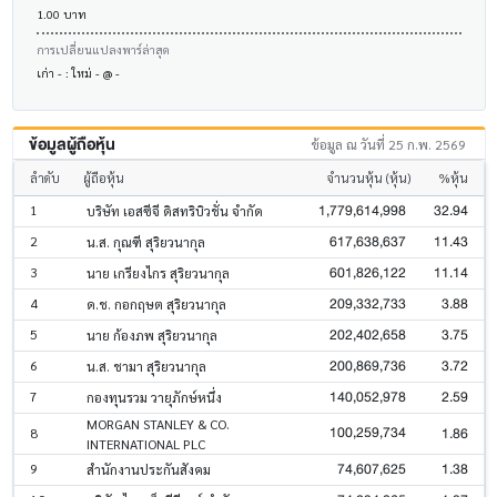
1.00 บาท
การเปลี่ยนแปลงพาร์ล่าสุด
เก่า - : ใหม่ - @ -
ข้อมูลผู้ถือหุ้น
ข้อมูล ณ วันที่ 25 ก.พ. 2569
ลำดับ
ผู้ถือหุ้น
จำนวนหุ้น (หุ้น)
%หุ้น
1,779,614,998
32.94
1
บริษัท เอสซีจี ดิสทริบิวชั่น จำกัด
617,638,637
11.43
2
น.ส. กุณฑี สุริยวนากุล
601,826,122
11.14
3
นาย เกรียงไกร สุริยวนากุล
209,332,733
3.88
4
ด.ช. กอกฤษต สุริยวนากุล
202,402,658
3.75
5
นาย ก้องภพ สุริยวนากุล
200,869,736
3.72
6
น.ส. ชามา สุริยวนากุล
140,052,978
2.59
7
กองทุนรวม วายุภักษ์หนึ่ง
MORGAN STANLEY & CO.
100,259,734
1.86
8
INTERNATIONAL PLC
74,607,625
1.38
9
สำนักงานประกันสังคม