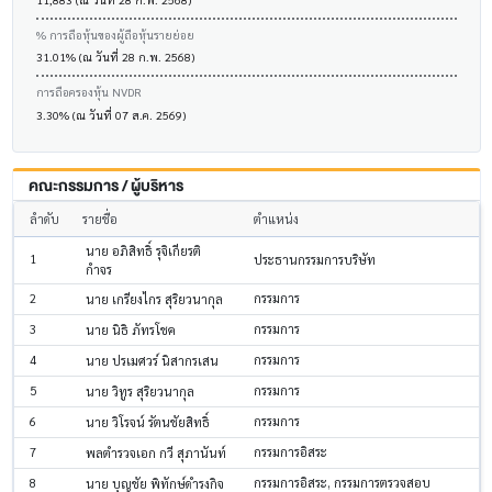
% การถือหุ้นของผู้ถือหุ้นรายย่อย
31.01% (ณ วันที่ 28 ก.พ. 2568)
การถือครองหุ้น NVDR
3.30% (ณ วันที่ 07 ส.ค. 2569)
คณะกรรมการ / ผู้บริหาร
ลำดับ
รายชื่อ
ตำแหน่ง
นาย อภิสิทธิ์ รุจิเกียรติ
1
ประธานกรรมการบริษัท
กำจร
2
กรรมการ
นาย เกรียงไกร สุริยวนากุล
3
กรรมการ
นาย นิธิ ภัทรโชค
4
กรรมการ
นาย ปรเมศวร์ นิสากรเสน
5
กรรมการ
นาย วิทูร สุริยวนากุล
6
กรรมการ
นาย วิโรจน์ รัตนชัยสิทธิ์
7
กรรมการอิสระ
พลตำรวจเอก กวี สุภานันท์
8
กรรมการอิสระ, กรรมการตรวจสอบ
นาย บุญชัย พิทักษ์ดำรงกิจ