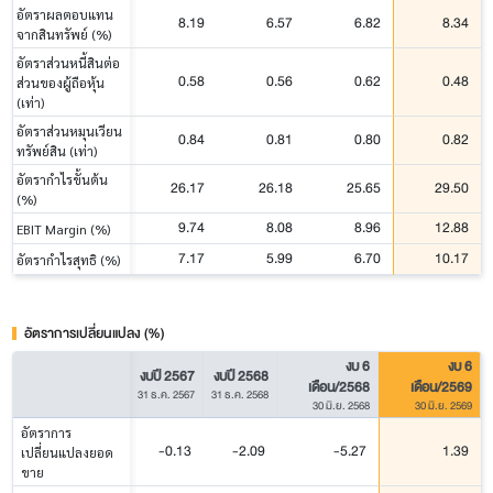
อัตราผลตอบแทน
8.19
6.57
6.82
8.34
จากสินทรัพย์ (%)
อัตราส่วนหนี้สินต่อ
0.58
0.56
0.62
0.48
ส่วนของผู้ถือหุ้น
(เท่า)
อัตราส่วนหมุนเวียน
0.84
0.81
0.80
0.82
ทรัพย์สิน (เท่า)
อัตรากำไรขั้นต้น
26.17
26.18
25.65
29.50
(%)
9.74
8.08
8.96
12.88
EBIT Margin (%)
7.17
5.99
6.70
10.17
อัตรากำไรสุทธิ (%)
อัตราการเปลี่ยนแปลง (%)
งบ 6
งบ 6
งบปี 2567
งบปี 2568
เดือน/2568
เดือน/2569
31 ธ.ค. 2567
31 ธ.ค. 2568
30 มิ.ย. 2568
30 มิ.ย. 2569
อัตราการ
-0.13
-2.09
-5.27
1.39
เปลี่ยนแปลงยอด
ขาย