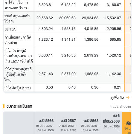
ค่าใช้จ่ายในการ
5,523.81
6,123.22
6,478.59
3,160.67
3,
ขายและบริหาร
รวมต้นทุนและค่า
29,568.62
30,069.63
29,934.63
15,532.07
15,
ใช้จ่าย
4,803.24
4,558.16
4,015.85
2,205.96
2,
EBITDA
ค่าเสื่อมและค่าตัด
1,223.12
1,341.81
1,396.56
685.85
จำหน่าย
กำไร (ขาดทุน)
3,580.11
3,216.35
2,619.29
1,520.12
2,
ก่อนต้นทุนทางการ
เงิน และภาษีเงินได้
กำไร(ขาดทุน)สุทธิ
2,671.43
2,377.00
1,963.95
1,142.30
1,
: ผู้ถือหุ้นบริษัท
ใหญ่
0.53
0.46
0.36
0.21
กำไรต่อหุ้น (บาท)
ดูเพิ่มเติม
งบกระแสเงินสด
หน่วย: ล้านบาท
งบ 6
งบปี 2566
งบปี 2567
งบปี 2568
เดือน/2568
เดือน
01 ม.ค. 2566
-
01 ม.ค. 2567
-
01 ม.ค. 2568
-
01 ม.ค. 2568
01 ม.ค.
31 ธ.ค. 2566
31 ธ.ค. 2567
31 ธ.ค. 2568
-
30 มิ.