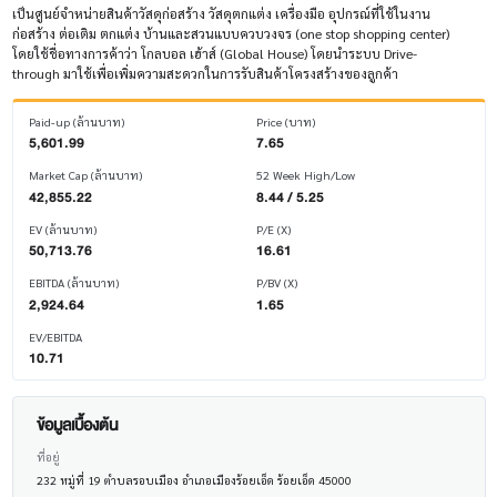
เป็นศูนย์จำหน่ายสินค้าวัสดุก่อสร้าง วัสดุตกแต่ง เครื่องมือ อุปกรณ์ที่ใช้ในงาน
ก่อสร้าง ต่อเติม ตกแต่ง บ้านและสวนแบบควบวงจร (one stop shopping center)
โดยใช้ชื่อทางการค้าว่า โกลบอล เฮ้าส์ (Global House) โดยนำระบบ Drive-
through มาใช้เพื่อเพิ่มความสะดวกในการรับสินค้าโครงสร้างของลูกค้า
Paid-up (ล้านบาท)
Price (บาท)
5,601.99
7.65
Market Cap (ล้านบาท)
52 Week High/Low
42,855.22
8.44 / 5.25
EV (ล้านบาท)
P/E (X)
50,713.76
16.61
EBITDA (ล้านบาท)
P/BV (X)
2,924.64
1.65
EV/EBITDA
10.71
ข้อมูลเบื้องต้น
ที่อยู่
232 หมู่ที่ 19 ตำบลรอบเมือง อำเภอเมืองร้อยเอ็ด ร้อยเอ็ด 45000