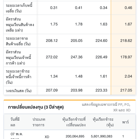
ระยะเวลาเก็บหนี้
0.31
0.41
0.34
0.46
เฉลี่ย (วัน)
อัตราส่วน
1.75
1.78
1.63
1.67
หมุนเวียนสินค้าคง
เหลือ (เท่า)
ระยะเวลาขาย
208.12
205.05
224.60
218.62
สินค้าเฉลี่ย (วัน)
อัตราส่วน
272.02
247.36
226.49
178.97
หมุนเวียนเจ้าหนี้
การค้า (เท่า)
ระยะเวลาชำระ
1.34
1.48
1.61
2.04
หนี้เจ้าหนี้การค้า
(วัน)
207.09
203.98
223.33
217.05
วงจรเงินสด (วัน)
แสดงข้อมูลเฉพาะกรณี PP, PO,
การเปลี่ยนแปลงทุน (3 ปีล่าสุด)
XR และ XD
วันที่มี
ประเภท
หุ้นเรียกชำระที่
หุ้นเรียกชำระ
พาร์
ผล
รายการ
เปลี่ยนแปลง
(หุ้น)
07 พ.ค.
200,064,695
5,601,990,083
1
XD