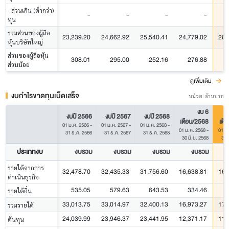
- ส่วนเกิน (ต่ำกว่า)
-
-
-
-
ทุน
รวมส่วนของผู้ถือ
23,239.20
24,662.92
25,540.41
24,779.02
26,
หุ้นบริษัทใหญ่
ส่วนของผู้ถือหุ้น
308.01
295.00
252.16
276.88
ส่วนน้อย
ดูเพิ่มเติม
งบกำไรขาดทุนเบ็ดเสร็จ
หน่วย: ล้านบาท
งบ 6
งบปี 2566
งบปี 2567
งบปี 2568
เดือน/2568
เดื
01 ม.ค. 2566
-
01 ม.ค. 2567
-
01 ม.ค. 2568
-
01 ม.ค. 2568
-
01 ม
31 ธ.ค. 2566
31 ธ.ค. 2567
31 ธ.ค. 2568
30 มิ.ย. 2568
30 
ประเภทงบ
งบรวม
งบรวม
งบรวม
งบรวม
รายได้จากการ
32,478.70
32,435.33
31,756.60
16,638.81
16,
ดำเนินธุรกิจ
535.05
579.63
643.53
334.46
รายได้อื่น
33,013.75
33,014.97
32,400.13
16,973.27
17,
รวมรายได้
24,039.99
23,946.37
23,441.95
12,371.17
11,
ต้นทุน