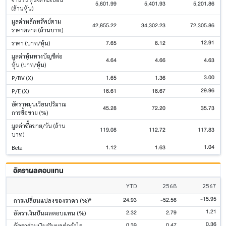
5,601.99
5,401.93
5,201.86
(ล้านหุ้น)
มูลค่าหลักทรัพย์ตาม
42,855.22
34,302.23
72,305.86
ราคาตลาด (ล้านบาท)
12.91
7.65
6.12
ราคา (บาท/หุ้น)
มูลค่าหุ้นทางบัญชีต่อ
4.64
4.66
4.63
หุ้น (บาท/หุ้น)
3.00
1.65
1.36
P/BV (X)
29.96
16.61
16.67
P/E (X)
อัตราหมุนเวียนปริมาณ
45.28
72.20
35.73
การซื้อขาย (%)
มูลค่าซื้อขาย/วัน (ล้าน
119.08
112.72
117.83
บาท)
1.04
1.12
1.63
Beta
อัตราผลตอบแทน
YTD
2568
2567
-15.95
24.93
-52.56
การเปลี่ยนแปลงของราคา (%)*
1.21
2.32
2.79
อัตราเงินปันผลตอบแทน (%)
0.36
0.39
0.47
อัตราส่วนเงินปันผลต่อกำไร