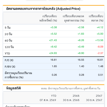
อัตราผลตอบแทนจากราคาย้อนหลัง (Adjusted Price)
เปรียบเทียบ
เปรียบเทียบหมวด
เปรียบเทียบ
หลักทรัพย์ (%)
อุตสาหกรรม (%)
ตลาด (%)
+3.38
+2.58
+4.12
5 วัน
+5.52
+1.83
+5.00
20 วัน
+21.43
+8.26
+13.56
60 วัน
+9.42
+0.49
-8.09
120 วัน
+24.93
+8.90
-2.37
YTD
16.61
16.55
16.61
P/E (X)
1.65
1.40
1.48
P/BV (X)
อัตราหมุนเวียนปริมาณ
0.26
0.28
0.51
การซื้อขาย (%)
ข้อมูลสถิติ
สะสม: อัตราหมุนเวียนปริมาณการซื้อขาย, มูลค่าซื้อขาย/วัน
YTD
2568
2567
07 ส.ค. 2569
30 ธ.ค. 2568
30 ธ.ค. 2567
จำนวนหุ้นจดทะเบียน