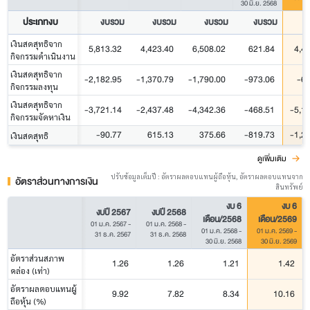
30 มิ.ย. 2568
ประเภทงบ
งบรวม
งบรวม
งบรวม
งบรวม
เงินสดสุทธิจาก
5,813.32
4,423.40
6,508.02
621.84
4,4
กิจกรรมดำเนินงาน
เงินสดสุทธิจาก
-2,182.95
-1,370.79
-1,790.00
-973.06
-64
กิจกรรมลงทุน
เงินสดสุทธิจาก
-3,721.14
-2,437.48
-4,342.36
-468.51
-5,1
กิจกรรมจัดหาเงิน
-90.77
615.13
375.66
-819.73
-1,2
เงินสดสุทธิ
ดูเพิ่มเติม
ปรับข้อมูลเต็มปี : อัตราผลตอบแทนผู้ถือหุ้น, อัตราผลตอบแทนจาก
อัตราส่วนทางการเงิน
สินทรัพย์
งบ 6
งบ 6
งบปี 2567
งบปี 2568
เดือน/2568
เดือน/2569
01 ม.ค. 2567
-
01 ม.ค. 2568
-
01 ม.ค. 2568
-
01 ม.ค. 2569
-
31 ธ.ค. 2567
31 ธ.ค. 2568
30 มิ.ย. 2568
30 มิ.ย. 2569
อัตราส่วนสภาพ
1.26
1.26
1.21
1.42
คล่อง (เท่า)
อัตราผลตอบแทนผู้
9.92
7.82
8.34
10.16
ถือหุ้น (%)