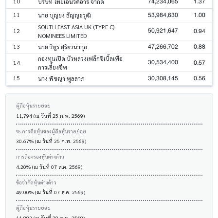
74,234,065
1.37
10
บริษัท ไทยเอ็นวีดีอาร์ จำกัด
53,984,630
1.00
11
นาย บุญยง ธัญญะวุฒิ
SOUTH EAST ASIA UK (TYPE C)
50,921,647
0.94
12
NOMINEES LIMITED
47,266,702
0.88
13
นาย วิทูร สุริยวนากุล
กองทุนเปิด บัวหลวงเฟล็กซิเบิ้ลเพื่อ
30,534,400
0.57
14
การเลี้ยงชีพ
30,308,145
0.56
15
นาง พิชญา พูลลาภ
ผู้ถือหุ้นรายย่อย
11,794 (ณ วันที่ 25 ก.พ. 2569)
% การถือหุ้นของผู้ถือหุ้นรายย่อย
30.67% (ณ วันที่ 25 ก.พ. 2569)
การถือครองหุ้นต่างด้าว
4.20% (ณ วันที่ 07 ส.ค. 2569)
ข้อจำกัดหุ้นต่างด้าว
49.00% (ณ วันที่ 07 ส.ค. 2569)
ผู้ถือหุ้นรายย่อย
11,883 (ณ วันที่ 28 ก.พ. 2568)