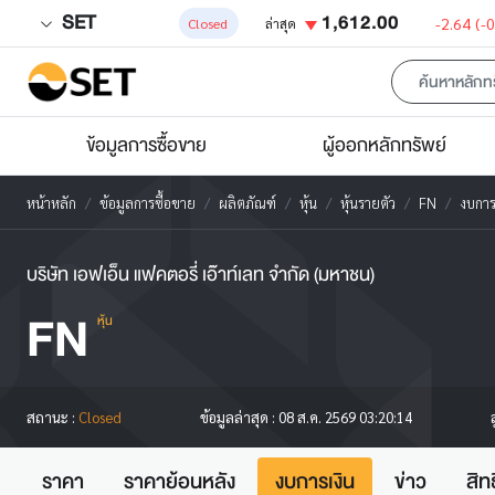
SET
1,612.00
-2.64
(-
Closed
ล่าสุด
ข้อมูลการซื้อขาย
ผู้ออกหลักทรัพย์
หน้าหลัก
ข้อมูลการซื้อขาย
ผลิตภัณฑ์
หุ้น
หุ้นรายตัว
FN
งบการ
บริษัท เอฟเอ็น แฟคตอรี่ เอ๊าท์เลท จำกัด (มหาชน)
FN
หุ้น
สถานะ :
Closed
ข้อมูลล่าสุด :
08 ส.ค. 2569 03:20:14
ราคา
ราคาย้อนหลัง
งบการเงิน
ข่าว
สิท