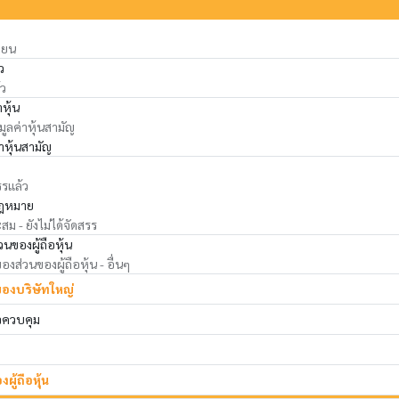
ียน
ว
้ว
าหุ้น
 มูลค่าหุ้นสามัญ
่าหุ้นสามัญ
รรแล้ว
ฎหมาย
ม - ยังไม่ได้จัดสรร
นของผู้ถือหุ้น
ส่วนของผู้ถือหุ้น - อื่นๆ
ของบริษัทใหญ่
าจควบคุม
ผู้ถือหุ้น