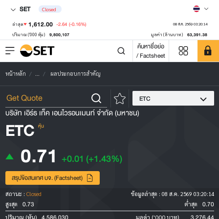
SET
Closed
1,612.00
-2.64
(-0.16%)
ล่าสุด
08 ส.ค. 2569 03:20:14
9,800,107
63,391.38
ปริมาณ ('000 หุ้น)
มูลค่า (ล้านบาท)
ค้นหาชื่อย่อ
/ Factsheet
หน้าหลัก
...
ผลประกอบการสำคัญ
ETC
บริษัท เอิร์ธ เท็ค เอนไวรอนเมนท์ จำกัด (มหาชน)
ETC
หุ้น
0.71
+0.01
(+1.43%)
สรุปข้อสนเทศ บจ. (Factsheet)
สถานะ :
Closed
ข้อมูลล่าสุด :
08 ส.ค. 2569 03:20:14
0.73
0.70
สูงสุด
ต่ำสุด
4,586,030
3,276.44
ปริมาณ (หุ้น)
มูลค่า ('000 บาท)