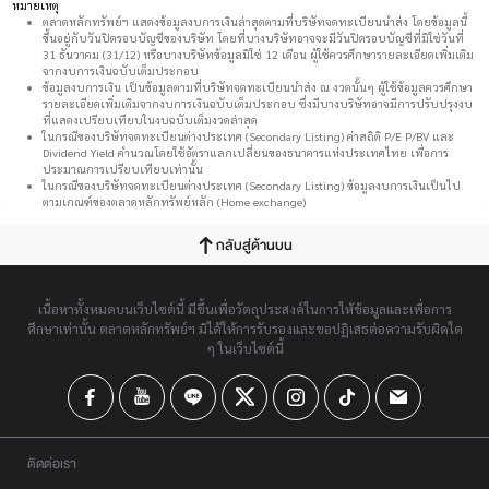
หมายเหตุ
ตลาดหลักทรัพย์ฯ แสดงข้อมูลงบการเงินล่าสุดตามที่บริษัทจดทะเบียนนำส่ง โดยข้อมูลนี้
ขึ้นอยู่กับวันปิดรอบบัญชีของบริษัท โดยที่บางบริษัทอาจจะมีวันปิดรอบบัญชีที่มิใช่วันที่
31 ธันวาคม (31/12) หรือบางบริษัทข้อมูลมิใช่ 12 เดือน ผู้ใช้ควรศึกษารายละเอียดเพิ่มเติม
จากงบการเงินฉบับเต็มประกอบ
ข้อมูลงบการเงิน เป็นข้อมูลตามที่บริษัทจดทะเบียนนำส่ง ณ งวดนั้นๆ ผู้ใช้ข้อมูลควรศึกษา
รายละเอียดเพิ่มเติมจากงบการเงินฉบับเต็มประกอบ ซึ่งมีบางบริษัทอาจมีการปรับปรุงงบ
ที่แสดงเปรียบเทียบในงบฉบับเต็มงวดล่าสุด
ในกรณีของบริษัทจดทะเบียนต่างประเทศ (Secondary Listing) ค่าสถิติ P/E P/BV และ
Dividend Yield คำนวณโดยใช้อัตราแลกเปลี่ยนของธนาคารแห่งประเทศไทย เพื่อการ
ประมาณการเปรียบเทียบเท่านั้น
ในกรณีของบริษัทจดทะเบียนต่างประเทศ (Secondary Listing) ข้อมูลงบการเงินเป็นไป
ตามเกณฑ์ของตลาดหลักทรัพย์หลัก (Home exchange)
กลับสู่ด้านบน
เนื้อหาทั้งหมดบนเว็บไซต์นี้ มีขึ้นเพื่อวัตถุประสงค์ในการให้ข้อมูลและเพื่อการ
ศึกษาเท่านั้น ตลาดหลักทรัพย์ฯ มิได้ให้การรับรองและขอปฏิเสธต่อความรับผิดใด
ๆ ในเว็บไซต์นี้
ติดต่อเรา