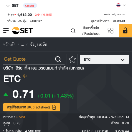
SET
Closed
1,612.00
-2.64
(-0.16%)
ล่าสุด
08 ส.ค. 2569 03:20:14
9,800,107
63,391.38
ปริมาณ ('000 หุ้น)
มูลค่า (ล้านบาท)
ค้นหาชื่อย่อ
/ Factsheet
หน้าหลัก
...
ข้อมูลบริษัท
ETC
บริษัท เอิร์ธ เท็ค เอนไวรอนเมนท์ จำกัด (มหาชน)
ETC
หุ้น
0.71
+0.01
(+1.43%)
สรุปข้อสนเทศ บจ. (Factsheet)
สถานะ :
Closed
ข้อมูลล่าสุด :
08 ส.ค. 2569 03:20:14
0.73
0.70
สูงสุด
ต่ำสุด
4,586,030
3,276.44
ปริมาณ (หุ้น)
มูลค่า ('000 บาท)