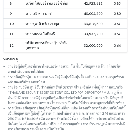
8
บริษัท ไซเบอร์ เวนเจอร์ จำกัด
42,923,612
0.85
9
นาย เสรี ดาราราช
40,004,200
0.80
10
นาย สุชาติ หวังสว่างกุล
33,616,800
0.67
11
นาย ทนนท์ กิตติเมธี
33,537,200
0.67
บริษัท สตาร์บล็อค กรุ๊ป จำกัด
12
32,000,000
0.64
(มหาชน)
หมายเหตุ
รายชื่อผู้ถือหุ้นจะมีภาษาไทยและอังกฤษรวมกัน ขึ้นกับข้อมูลที่ส่งเข้ามา โดยเรียง
ตามลำดับจากมากไปน้อย
* รายชื่อผู้ถือหุ้น 10 รายแรก รวมถึงผู้ถือหุ้นที่ถือหุ้นตั้งแต่ร้อยละ 0.5 ของทุนชําระ
แล้วของบริษัทจดทะเบียน
รายชื่อ “บริษัท ศูนย์รับฝากหลักทรัพย์ (ประเทศไทย) จำกัด เพื่อผู้ฝาก” และ/หรือ
“THAILAND SECURITIES DEPOSITORY CO., LTD FOR DEPOSITOR” ที่ปรากฏข้าง
ต้น (ถ้ามี) มาจากกรณีผู้ลงทุนถือหุ้นเกินกว่าข้อจำกัดในการถือครอง หรือ มีสัญชาติ
ไม่สอดคล้องกับประเภทของเครื่องหมายหลักทรัพย์ที่ฝาก ตามกฎเกณฑ์ที่เกี่ยวข้อง
การเปิดเผยข้อมูลรายชื่อผู้ถือหุ้นกรณีเปลี่ยนแปลงโครงสร้างการถือหุ้นบนเว็บไซต์นี้
เป็นข้อมูลตามที่ผู้ถือหุ้นได้รายงานต่อสำนักงาน ก.ล.ต. ตามมาตรา 246 และมาตรา
256 (“as is” basis) ดังนั้น ตลาดหลักทรัพย์จึงไม่อาจที่จะให้การรับรองหรือรับประ
กันใดๆ ไม่ว่าโดยตรงหรือโดยปริยาย ถึงความถูกต้อง ครบถ้วน สมบูรณ์ และการไม่มี
ความผิดพลาด รวมทั้งความเป็นปัจจุบัน