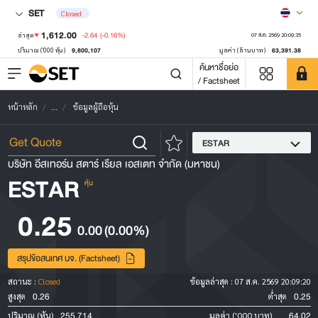
SET
Closed
1,612.00
-2.64
(-0.16%)
ล่าสุด
07 ส.ค. 2569 20:09:35
9,800,107
63,391.38
ปริมาณ ('000 หุ้น)
มูลค่า (ล้านบาท)
ค้นหาชื่อย่อ
/ Factsheet
หน้าหลัก
...
ข้อมูลผู้ถือหุ้น
ESTAR
บริษัท อีสเทอร์น สตาร์ เรียล เอสเตท จำกัด (มหาชน)
ESTAR
หุ้น
0.25
0.00
(0.00%)
สรุปข้อสนเทศ บจ. (Factsheet)
สถานะ :
Closed
ข้อมูลล่าสุด :
07 ส.ค. 2569 20:09:20
0.26
0.25
สูงสุด
ต่ำสุด
255,714
64.02
ปริมาณ (หุ้น)
มูลค่า ('000 บาท)