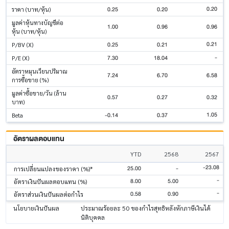
0.20
0.25
0.20
ราคา (บาท/หุ้น)
มูลค่าหุ้นทางบัญชีต่อ
1.00
0.96
0.96
หุ้น (บาท/หุ้น)
0.21
0.25
0.21
P/BV (X)
-
7.30
18.04
P/E (X)
อัตราหมุนเวียนปริมาณ
7.24
6.70
6.58
การซื้อขาย (%)
มูลค่าซื้อขาย/วัน (ล้าน
0.57
0.27
0.32
บาท)
1.05
-0.14
0.37
Beta
อัตราผลตอบแทน
YTD
2568
2567
-23.08
25.00
-
การเปลี่ยนแปลงของราคา (%)*
-
8.00
5.00
อัตราเงินปันผลตอบแทน (%)
-
0.58
0.90
อัตราส่วนเงินปันผลต่อกำไร
นโยบายเงินปันผล
ประมาณร้อยละ 50 ของกำไรสุทธิหลังหักภาษีเงินได้
นิติบุคคล