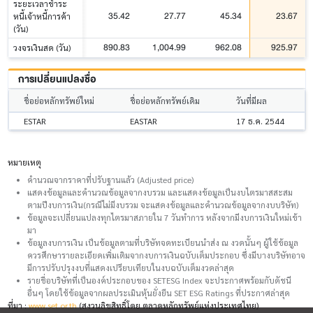
ระยะเวลาชำระ
35.42
27.77
45.34
23.67
หนี้เจ้าหนี้การค้า
(วัน)
890.83
1,004.99
962.08
925.97
วงจรเงินสด (วัน)
การเปลี่ยนแปลงชื่อ
ชื่อย่อหลักทรัพย์ใหม่
ชื่อย่อหลักทรัพย์เดิม
วันที่มีผล
ESTAR
EASTAR
17 ธ.ค. 2544
หมายเหตุ
คำนวณจากราคาที่ปรับฐานแล้ว (Adjusted price)
แสดงข้อมูลและคำนวณข้อมูลจากงบรวม และแสดงข้อมูลเป็นงบไตรมาสสะสม
ตามปีงบการเงิน(กรณีไม่มีงบรวม จะแสดงข้อมูลและคำนวณข้อมูลจากงบบริษัท)
ข้อมูลจะเปลี่ยนแปลงทุกไตรมาสภายใน 7 วันทำการ หลังจากมีงบการเงินใหม่เข้า
มา
ข้อมูลงบการเงิน เป็นข้อมูลตามที่บริษัทจดทะเบียนนำส่ง ณ งวดนั้นๆ ผู้ใช้ข้อมูล
ควรศึกษารายละเอียดเพิ่มเติมจากงบการเงินฉบับเต็มประกอบ ซึ่งมีบางบริษัทอาจ
มีการปรับปรุงงบที่แสดงเปรียบเทียบในงบฉบับเต็มงวดล่าสุด
รายชื่อบริษัทที่เป็นองค์ประกอบของ SETESG Index จะประกาศพร้อมกับดัชนี
อื่นๆ โดยใช้ข้อมูลจากผลประเมินหุ้นยั่งยืน SET ESG Ratings ที่ประกาศล่าสุด
ที่มา :
www.set.or.th
(สงวนลิขสิทธิ์โดย ตลาดหลักทรัพย์แห่งประเทศไทย)