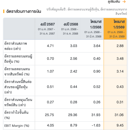
ดูเพิ่มเติม
ปรับข้อมูลเต็มปี : อัตราผลตอบแทนผู้ถือหุ้น, อัตราผลตอบแทนจาก
อัตราส่วนทางการเงิน
สินทรัพย์
ไตรมาส
ไตรมาส
งบปี 2567
งบปี 2568
1/2568
1/2569
01 ม.ค. 2567
-
01 ม.ค. 2568
-
01 ม.ค. 2568
-
01 ม.ค. 2569
-
31 ธ.ค. 2567
31 ธ.ค. 2568
31 มี.ค. 2568
31 มี.ค. 2569
อัตราส่วนสภาพ
4.71
3.03
3.64
2.88
คล่อง (เท่า)
อัตราผลตอบแทนผู้
0.70
2.56
0.40
3.48
ถือหุ้น (%)
อัตราผลตอบแทน
1.07
2.42
0.90
3.14
จากสินทรัพย์ (%)
อัตราส่วนหนี้สินต่อ
0.51
0.44
0.52
0.43
ส่วนของผู้ถือหุ้น
(เท่า)
อัตราส่วนหมุนเวียน
0.27
0.28
0.26
0.31
ทรัพย์สิน (เท่า)
อัตรากำไรขั้นต้น
25.75
29.36
31.93
31.06
(%)
4.05
8.79
-1.63
9.45
EBIT Margin (%)