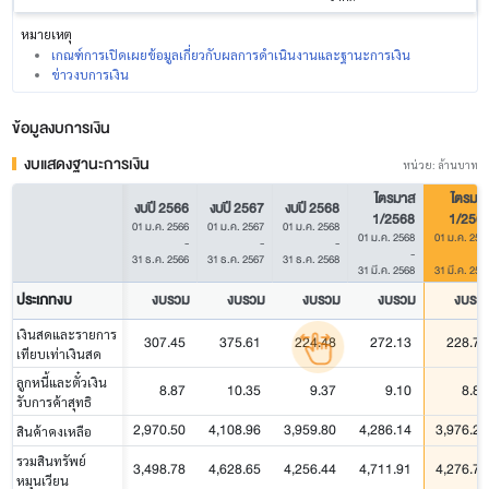
หมายเหตุ
เกณฑ์การเปิดเผยข้อมูลเกี่ยวกับผลการดำเนินงานและฐานะการเงิน
ข่าวงบการเงิน
ข้อมูลงบการเงิน
งบแสดงฐานะการเงิน
หน่วย: ล้านบาท
ไตรมาส
ไตรมา
งบปี 2566
งบปี 2567
งบปี 2568
1/2568
1/256
01 ม.ค. 2566
01 ม.ค. 2567
01 ม.ค. 2568
01 ม.ค. 2568
01 ม.ค. 256
-
-
-
-
31 ธ.ค. 2566
31 ธ.ค. 2567
31 ธ.ค. 2568
31 มี.ค. 2568
31 มี.ค. 256
ประเภทงบ
งบรวม
งบรวม
งบรวม
งบรวม
งบรว
เงินสดและรายการ
307.45
375.61
224.48
272.13
228.71
เทียบเท่าเงินสด
ลูกหนี้และตั๋วเงิน
8.87
10.35
9.37
9.10
8.84
รับการค้าสุทธิ
2,970.50
4,108.96
3,959.80
4,286.14
3,976.22
สินค้าคงเหลือ
รวมสินทรัพย์
3,498.78
4,628.65
4,256.44
4,711.91
4,276.74
หมุนเวียน