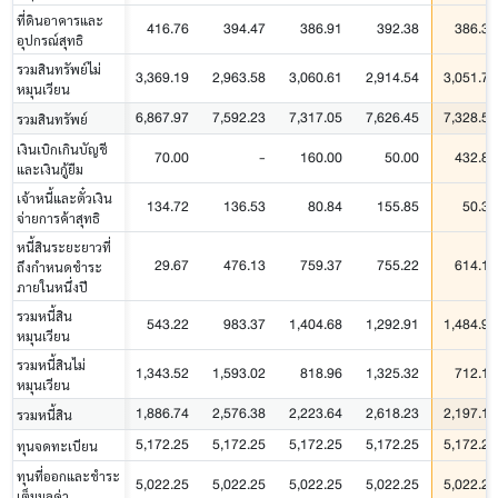
ที่ดินอาคารและ
416.76
394.47
386.91
392.38
386.39
อุปกรณ์สุทธิ
รวมสินทรัพย์ไม่
3,369.19
2,963.58
3,060.61
2,914.54
3,051.76
หมุนเวียน
6,867.97
7,592.23
7,317.05
7,626.45
7,328.50
รวมสินทรัพย์
เงินเบิกเกินบัญชี
70.00
-
160.00
50.00
432.80
และเงินกู้ยืม
เจ้าหนี้และตั๋วเงิน
134.72
136.53
80.84
155.85
50.37
จ่ายการค้าสุทธิ
หนี้สินระยะยาวที่
29.67
476.13
759.37
755.22
614.18
ถึงกำหนดชำระ
ภายในหนึ่งปี
รวมหนี้สิน
543.22
983.37
1,404.68
1,292.91
1,484.95
หมุนเวียน
รวมหนี้สินไม่
1,343.52
1,593.02
818.96
1,325.32
712.16
หมุนเวียน
1,886.74
2,576.38
2,223.64
2,618.23
2,197.11
รวมหนี้สิน
5,172.25
5,172.25
5,172.25
5,172.25
5,172.25
ทุนจดทะเบียน
ทุนที่ออกและชำระ
5,022.25
5,022.25
5,022.25
5,022.25
5,022.25
เต็มมูลค่า