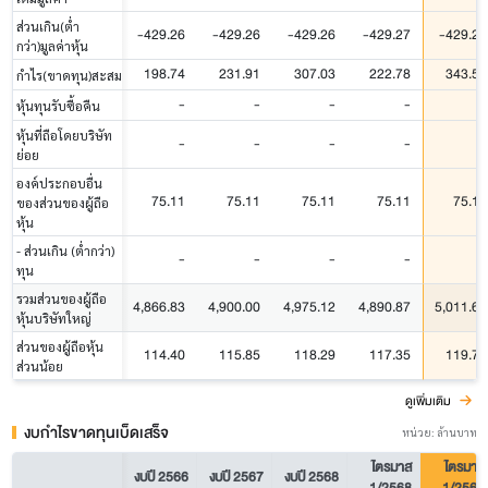
ส่วนเกิน(ต่ำ
-429.26
-429.26
-429.26
-429.27
-429.27
กว่า)มูลค่าหุ้น
198.74
231.91
307.03
222.78
343.56
กำไร(ขาดทุน)สะสม
-
-
-
-
-
หุ้นทุนรับซื้อคืน
หุ้นที่ถือโดยบริษัท
-
-
-
-
-
ย่อย
องค์ประกอบอื่น
75.11
75.11
75.11
75.11
75.11
ของส่วนของผู้ถือ
หุ้น
- ส่วนเกิน (ต่ำกว่า)
-
-
-
-
-
ทุน
รวมส่วนของผู้ถือ
4,866.83
4,900.00
4,975.12
4,890.87
5,011.65
หุ้นบริษัทใหญ่
ส่วนของผู้ถือหุ้น
114.40
115.85
118.29
117.35
119.75
ส่วนน้อย
ดูเพิ่มเติม
งบกำไรขาดทุนเบ็ดเสร็จ
หน่วย: ล้านบาท
ไตรมาส
ไตรมาส
งบปี 2566
งบปี 2567
งบปี 2568
1/2568
1/2569