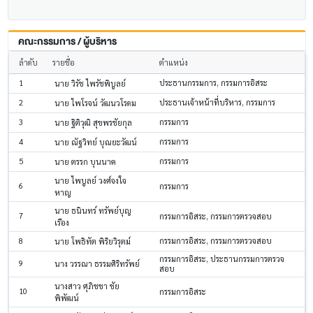
คณะกรรมการ / ผู้บริหาร
ลำดับ
รายชื่อ
ตำแหน่ง
1
ประธานกรรมการ, กรรมการอิสระ
นาย วิรัช ไพรัชพิบูลย์
2
ประธานเจ้าหน้าที่บริหาร, กรรมการ
นาย ไพโรจน์ วัฒนวโรดม
3
กรรมการ
นาย ฐิติวุฒิ สุขพรชัยกุล
4
กรรมการ
นาย ณัฐวิทย์ บุณยะวัฒน์
5
กรรมการ
นาย ตรรก บุนนาค
นาย ไพบูลย์ วงศ์จงใจ
6
กรรมการ
หาญ
นาย ธนินทร์ ทรัพย์บุญ
7
กรรมการอิสระ, กรรมการตรวจสอบ
เรือง
8
กรรมการอิสระ, กรรมการตรวจสอบ
นาย โพธิทัต พิริยวิรุตม์
กรรมการอิสระ, ประธานกรรมการตรวจ
9
นาง วรรณา ธรรมศิริทรัพย์
สอบ
นางสาว ศุภิชชา ชัย
10
กรรมการอิสระ
พิพัฒน์