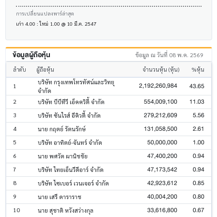
การเปลี่ยนแปลงพาร์ล่าสุด
เก่า 4.00 : ใหม่ 1.00 @ 10 มี.ค. 2547
ข้อมูลผู้ถือหุ้น
ข้อมูล ณ วันที่ 08 พ.ค. 2569
ลำดับ
ผู้ถือหุ้น
จำนวนหุ้น (หุ้น)
%หุ้น
บริษัท กรุงเทพโทรทัศน์และวิทยุ
2,192,260,984
43.65
1
จำกัด
554,009,100
11.03
2
บริษัท บีบีทีวี เอ็คควิตี้ จำกัด
279,212,609
5.56
3
บริษัท ซันไรส์ อีคิวตี้ จำกัด
131,058,500
2.61
4
นาย กฤตย์ รัตนรักษ์
50,000,000
1.00
5
บริษัท อาทิตย์-จันทร์ จำกัด
47,400,200
0.94
6
นาย พศวัต ผานิชชัย
47,173,542
0.94
7
บริษัท ไทยเอ็นวีดีอาร์ จำกัด
42,923,612
0.85
8
บริษัท ไซเบอร์ เวนเจอร์ จำกัด
40,004,200
0.80
9
นาย เสรี ดาราราช
33,616,800
0.67
10
นาย สุชาติ หวังสว่างกุล