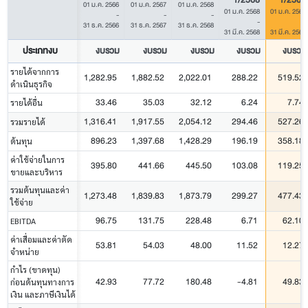
01 ม.ค. 2566
01 ม.ค. 2567
01 ม.ค. 2568
01 ม.ค. 2568
01 ม.ค. 2569
-
-
-
-
-
31 ธ.ค. 2566
31 ธ.ค. 2567
31 ธ.ค. 2568
31 มี.ค. 2568
31 มี.ค. 2569
ประเภทงบ
งบรวม
งบรวม
งบรวม
งบรวม
งบรวม
รายได้จากการ
1,282.95
1,882.52
2,022.01
288.22
519.52
ดำเนินธุรกิจ
33.46
35.03
32.12
6.24
7.74
รายได้อื่น
1,316.41
1,917.55
2,054.12
294.46
527.26
รวมรายได้
896.23
1,397.68
1,428.29
196.19
358.18
ต้นทุน
ค่าใช้จ่ายในการ
395.80
441.66
445.50
103.08
119.25
ขายและบริหาร
รวมต้นทุนและค่า
1,273.48
1,839.83
1,873.79
299.27
477.43
ใช้จ่าย
96.75
131.75
228.48
6.71
62.10
EBITDA
ค่าเสื่อมและค่าตัด
53.81
54.03
48.00
11.52
12.27
จำหน่าย
กำไร (ขาดทุน)
42.93
77.72
180.48
-4.81
49.83
ก่อนต้นทุนทางการ
เงิน และภาษีเงินได้