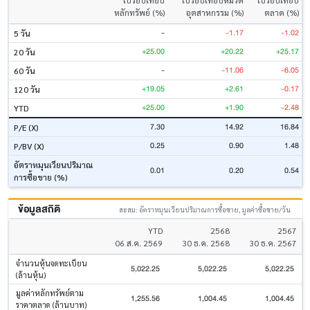
เปรียบเทียบ
เปรียบเทียบหมวด
เปรียบเทียบ
หลักทรัพย์ (%)
อุตสาหกรรม (%)
ตลาด (%)
-
-1.17
-1.02
5 วัน
+25.00
+20.22
+25.17
20 วัน
-
-11.06
-6.05
60 วัน
+19.05
+2.61
-0.17
120 วัน
+25.00
+1.90
-2.48
YTD
7.30
14.92
16.84
P/E (X)
0.25
0.90
1.48
P/BV (X)
อัตราหมุนเวียนปริมาณ
0.01
0.20
0.54
การซื้อขาย (%)
ข้อมูลสถิติ
สะสม: อัตราหมุนเวียนปริมาณการซื้อขาย, มูลค่าซื้อขาย/วัน
YTD
2568
2567
06 ส.ค. 2569
30 ธ.ค. 2568
30 ธ.ค. 2567
จำนวนหุ้นจดทะเบียน
5,022.25
5,022.25
5,022.25
(ล้านหุ้น)
มูลค่าหลักทรัพย์ตาม
1,255.56
1,004.45
1,004.45
ราคาตลาด (ล้านบาท)