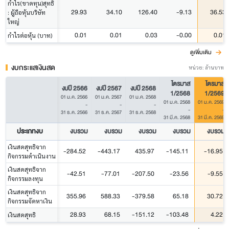
กำไร(ขาดทุน)สุทธิ
29.93
34.10
126.40
-9.13
36.53
: ผู้ถือหุ้นบริษัท
ใหญ่
0.01
0.01
0.03
-0.00
0.01
กำไรต่อหุ้น (บาท)
ดูเพิ่มเติม
งบกระแสเงินสด
หน่วย: ล้านบาท
ไตรมาส
ไตรมาส
งบปี 2566
งบปี 2567
งบปี 2568
1/2568
1/2569
01 ม.ค. 2566
01 ม.ค. 2567
01 ม.ค. 2568
01 ม.ค. 2568
01 ม.ค. 2569
-
-
-
-
-
31 ธ.ค. 2566
31 ธ.ค. 2567
31 ธ.ค. 2568
31 มี.ค. 2568
31 มี.ค. 2569
ประเภทงบ
งบรวม
งบรวม
งบรวม
งบรวม
งบรวม
เงินสดสุทธิจาก
-284.52
-443.17
435.97
-145.11
-16.95
กิจกรรมดำเนินงาน
เงินสดสุทธิจาก
-42.51
-77.01
-207.50
-23.56
-9.55
กิจกรรมลงทุน
เงินสดสุทธิจาก
355.96
588.33
-379.58
65.18
30.72
กิจกรรมจัดหาเงิน
28.93
68.15
-151.12
-103.48
4.22
เงินสดสุทธิ