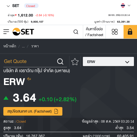
SET
Closed
1,612.00
-2.64
(-0.16%)
ล่าสุด
08 ส.ค. 2569 03:20:14
9,800,107
63,391.38
ปริมาณ ('000 หุ้น)
มูลค่า (ล้านบาท)
ค้นหาชื่อย่อ
/ Factsheet
หน้าหลัก
...
ราคา
ERW
บริษัท ดิ เอราวัณ กรุ๊ป จำกัด (มหาชน)
ERW
หุ้น
3.64
+0.10
(+2.82%)
สรุปข้อสนเทศ บจ. (Factsheet)
สถานะ :
Closed
ข้อมูลล่าสุด :
08 ส.ค. 2569 03:20:14
3.64
3.54
สูงสุด
ต่ำสุด
16,767,367
60,405.91
ปริมาณ (หุ้น)
มูลค่า ('000 บาท)