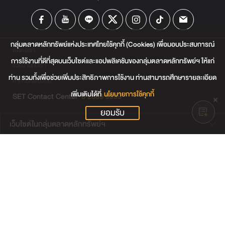
กลุ่มตลาดหลักทรัพย์แห่งประเทศไทยใช้คุกกี้ (Cookies) เพื่อมอบประสบการณ์
ติดต่อเรา
การใช้งานที่ดีที่สุดบนเว็บไซต์และแอปพลิเคชันของกลุ่มตลาดหลักทรัพย์ฯ ให้แก่
ร่วมงานกับเรา
ท่าน รวมทั้งเพื่อช่วยเพิ่มประสิทธิภาพการใช้งาน ท่านสามารถศึกษารายละเอียด
คำถามที่พบบ่อย
เพิ่มเติมได้ที่
นโยบายการใช้คุกกี้
SET Contact Center
0 2009 9999
ยอมรับ
เว็บไซต์ในกลุ่มตลาดหลักทรัพย์ฯ
เว็บไซต์น่าสนใจ
แผนผังเว็บไซต์
ข้อตกลงและเงื่อนไขการใช้งานเว็บไซต์
การคุ้มครองข้อมูลส่วนบุคคล
นโยบายการใช้คุกกี้