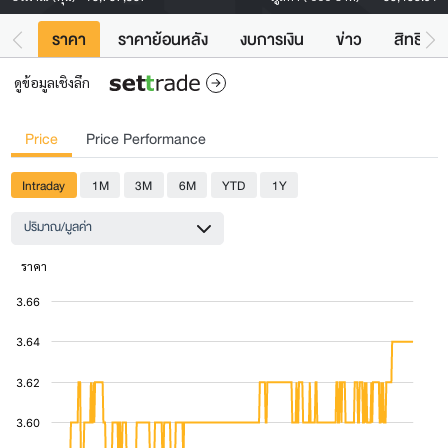
ราคา
ราคาย้อนหลัง
งบการเงิน
ข่าว
สิทธิประ
ดูข้อมูลเชิงลึก
Price
Price Performance
Intraday
1M
3M
6M
YTD
1Y
ปริมาณ/มูลค่า