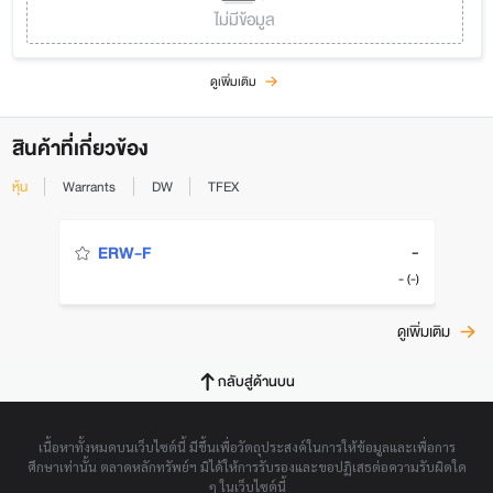
ไม่มีข้อมูล
ดูเพิ่มเติม
สินค้าที่เกี่ยวข้อง
หุ้น
Warrants
DW
TFEX
-
ERW-F
- (-)
ดูเพิ่มเติม
กลับสู่ด้านบน
เนื้อหาทั้งหมดบนเว็บไซต์นี้ มีขึ้นเพื่อวัตถุประสงค์ในการให้ข้อมูลและเพื่อการ
ศึกษาเท่านั้น ตลาดหลักทรัพย์ฯ มิได้ให้การรับรองและขอปฏิเสธต่อความรับผิดใด
ๆ ในเว็บไซต์นี้