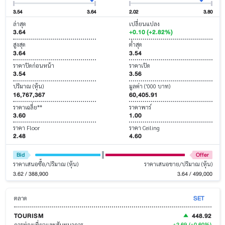
3.54
3.64
2.02
3.80
ล่าสุด
เปลี่ยนแปลง
3.64
+0.10 (+2.82%)
สูงสุด
ต่ำสุด
3.64
3.54
ราคาปิดก่อนหน้า
ราคาเปิด
3.54
3.56
ปริมาณ (หุ้น)
มูลค่า ('000 บาท)
16,767,367
60,405.91
ราคาเฉลี่ย**
ราคาพาร์
3.60
1.00
ราคา Floor
ราคา Ceiling
2.48
4.60
Bid
Offer
ราคาเสนอซื้อ/ปริมาณ (หุ้น)
ราคาเสนอขาย/ปริมาณ (หุ้น)
3.62 / 388,900
3.64 / 499,000
SET
ตลาด
TOURISM
448.92
+2.69
(+0.60%)
การท่องเที่ยวและสันทนาการ