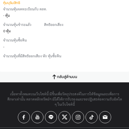
หุ้นบุริมสิทธิ
จำนวนหุ้นจดทะเบียนกับ ตลท.
- หุ้น
จำนวนหุ้นชำระแล้ว
สิทธิออกเสียง
0 หุ้น
จำนวนหุ้นซื้อคืน
-
จำนวนหุ้นที่มีสิทธิออกเสียง หัก หุ้นซื้อคืน
กลับสู่ด้านบน
เนื้อหาทั้งหมดบนเว็บไซต์นี้ มีขึ้นเพื่อวัตถุประสงค์ในการให้ข้อมูลและเพื่อการ
ศึกษาเท่านั้น ตลาดหลักทรัพย์ฯ มิได้ให้การรับรองและขอปฏิเสธต่อความรับผิดใด
ๆ ในเว็บไซต์นี้