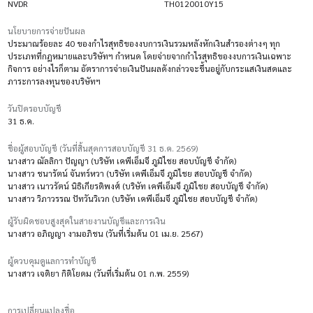
NVDR
TH0120010Y15
นโยบายการจ่ายปันผล
ประมาณร้อยละ 40 ของกำไรสุทธิของงบการเงินรวมหลังหักเงินสำรองต่างๆ ทุก
ประเภทที่กฎหมายและบริษัทฯ กำหนด โดยจ่ายจากกำไรสุทธิของงบการเงินเฉพาะ
กิจการ อย่างไรก็ตาม อัตราการจ่ายเงินปันผลดังกล่าวจะขึ้นอยู่กับกระแสเงินสดและ
ภาระการลงทุนของบริษัทฯ
วันปิดรอบบัญชี
31 ธ.ค.
ชื่อผู้สอบบัญชี (วันที่สิ้นสุดการสอบบัญชี 31 ธ.ค. 2569)
นางสาว ฌัลลิกา ปัญญา (บริษัท เคพีเอ็มจี ภูมิไชย สอบบัญชี จำกัด)
นางสาว ชนารัตน์ จันทร์หวา (บริษัท เคพีเอ็มจี ภูมิไชย สอบบัญชี จำกัด)
นางสาว เนาวรัตน์ นิธิเกียรติพงศ์ (บริษัท เคพีเอ็มจี ภูมิไชย สอบบัญชี จำกัด)
นางสาว วิภาวรรณ ปัทวันวิเวก (บริษัท เคพีเอ็มจี ภูมิไชย สอบบัญชี จำกัด)
ผู้รับผิดชอบสูงสุดในสายงานบัญชีและการเงิน
นางสาว อภิญญา งามอภิชน (วันที่เริ่มต้น 01 เม.ย. 2567)
ผู้ควบคุมดูแลการทำบัญชี
นางสาว เจติยา กิติโยดม (วันที่เริ่มต้น 01 ก.พ. 2559)
การเปลี่ยนแปลงชื่อ