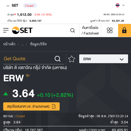
SET
Closed
1,612.00
-2.64
(-0.16%)
ล่าสุด
08 ส.ค. 2569 03:20:14
9,800,107
63,391.38
ปริมาณ ('000 หุ้น)
มูลค่า (ล้านบาท)
ค้นหาชื่อย่อ
/ Factsheet
หน้าหลัก
...
ข้อมูลบริษัท
ERW
บริษัท ดิ เอราวัณ กรุ๊ป จำกัด (มหาชน)
ERW
หุ้น
3.64
+0.10
(+2.82%)
สรุปข้อสนเทศ บจ. (Factsheet)
สถานะ :
Closed
ข้อมูลล่าสุด :
08 ส.ค. 2569 03:20:14
3.64
3.54
สูงสุด
ต่ำสุด
16,767,367
60,405.91
ปริมาณ (หุ้น)
มูลค่า ('000 บาท)