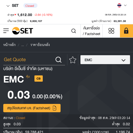
SET
Closed
1,612.00
-2.64
(-0.16%)
ล่าสุด
08 ส.ค. 2569 03:20:14
9,800,107
63,391.38
ปริมาณ ('000 หุ้น)
มูลค่า (ล้านบาท)
ค้นหาชื่อย่อ
/ Factsheet
หน้าหลัก
...
ราคาย้อนหลัง
EMC
บริษัท อีเอ็มซี จำกัด (มหาชน)
EMC
หุ้น
CB
0.03
0.00
(0.00%)
สรุปข้อสนเทศ บจ. (Factsheet)
สถานะ :
Closed
ข้อมูลล่าสุด :
08 ส.ค. 2569 03:20:14
0.03
0.02
สูงสุด
ต่ำสุด
59,788,421
1,196.74
ปริมาณ (หุ้น)
มูลค่า ('000 บาท)