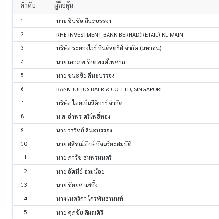
ลำดับ
ผู้ถือหุ้น
1
นาย ชินชัย ลีนะบรรจง
2
RHB INVESTMENT BANK BERHAD(RETAIL)-KL MAIN
3
บริษัท ระยองไวร์ อินดัสตรีส์ จำกัด (มหาชน)
4
นาย เอกภพ รักตพงศ์ไพศาล
5
นาย ชนะชัย ลีนะบรรจง
6
BANK JULIUS BAER & CO. LTD, SINGAPORE
7
บริษัท ไทยเอ็นวีดีอาร์ จำกัด
8
น.ส. อำพร ศรีโพธิ์ทอง
9
นาย วรวิทย์ ลีนะบรรจง
10
นาย สุสิชณ์ทักษ์ อัจฉริยะสมบัติ
11
นาย ภาวัช ธนพรมนตรี
12
นาย อัศนีย์ อ่วมน้อย
13
นาย ชัยยศ แซ่อึ้ง
14
นาง เนตริกา โกรพินธานนท์
15
นาย ศุภชัย ลิมณศิริ