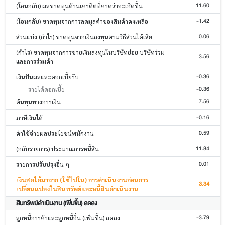
11.60
(โอนกลับ) ผลขาดทุนด้านเครดิตที่คาดว่าจะเกิดขึ้น
-1.42
(โอนกลับ) ขาดทุนจากการลดมูลค่าของสินค้าคงเหลือ
0.06
ส่วนแบ่ง (กำไร) ขาดทุนจากเงินลงทุนตามวิธีส่วนได้เสีย
(กำไร) ขาดทุนจากการขายเงินลงทุนในบริษัทย่อย บริษัทร่วม
3.56
และการร่วมค้า
-0.36
เงินปันผลและดอกเบี้ยรับ
-0.36
รายได้ดอกเบี้ย
7.56
ต้นทุนทางการเงิน
-0.16
ภาษีเงินได้
0.59
ค่าใช้จ่ายผลประโยชน์พนักงาน
11.84
(กลับรายการ) ประมาณการหนี้สิน
0.01
รายการปรับปรุงอื่น ๆ
เงินสดได้มาจาก (ใช้ไปใน) การดำเนินงานก่อนการ
3.34
เปลี่ยนแปลงในสินทรัพย์และหนี้สินดำเนินงาน
สินทรัพย์ดำเนินงาน (เพิ่มขึ้น) ลดลง
-3.79
ลูกหนี้การค้าและลูกหนี้อื่น (เพิ่มขึ้น) ลดลง