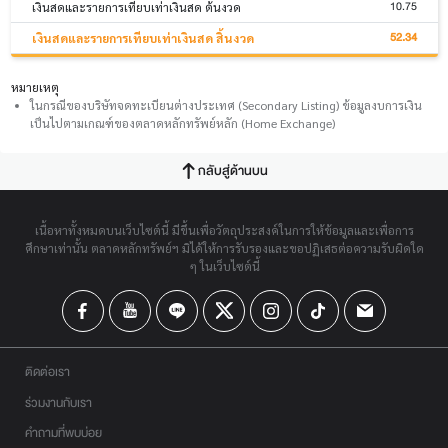
10.75
เงินสดและรายการเทียบเท่าเงินสด ต้นงวด
52.34
เงินสดและรายการเทียบเท่าเงินสด สิ้นงวด
หมายเหตุ
ในกรณีของบริษัทจดทะเบียนต่างประเทศ (Secondary Listing) ข้อมูลงบการเงิน
เป็นไปตามเกณฑ์ของตลาดหลักทรัพย์หลัก (Home Exchange)
กลับสู่ด้านบน
เนื้อหาทั้งหมดบนเว็บไซต์นี้ มีขึ้นเพื่อวัตถุประสงค์ในการให้ข้อมูลและเพื่อการ
ศึกษาเท่านั้น ตลาดหลักทรัพย์ฯ มิได้ให้การรับรองและขอปฏิเสธต่อความรับผิดใด
ๆ ในเว็บไซต์นี้
ติดต่อเรา
ร่วมงานกับเรา
คำถามที่พบบ่อย