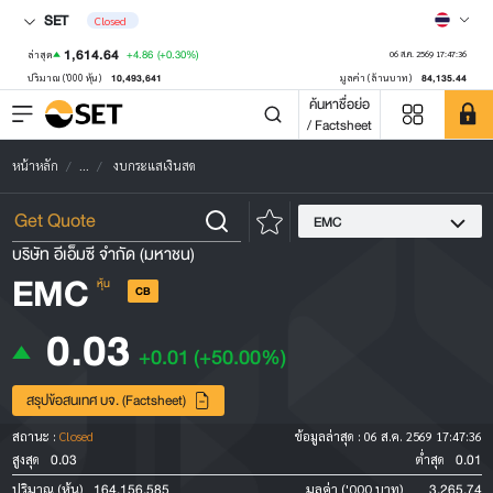
SET
Closed
1,614.64
+4.86
(+0.30%)
ล่าสุด
06 ส.ค. 2569 17:47:36
10,493,641
84,135.44
ปริมาณ ('000 หุ้น)
มูลค่า (ล้านบาท)
ค้นหาชื่อย่อ
/ Factsheet
หน้าหลัก
...
งบกระแสเงินสด
EMC
บริษัท อีเอ็มซี จำกัด (มหาชน)
EMC
หุ้น
CB
0.03
+0.01
(+50.00%)
สรุปข้อสนเทศ บจ. (Factsheet)
สถานะ :
Closed
ข้อมูลล่าสุด :
06 ส.ค. 2569 17:47:36
0.03
0.01
สูงสุด
ต่ำสุด
164,156,585
3,265.74
ปริมาณ (หุ้น)
มูลค่า ('000 บาท)