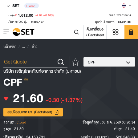
SET
Closed
1,612.00
-2.64
(-0.16%)
ล่าสุด
08 ส.ค. 2569 03:20:14
9,800,107
63,391.38
ปริมาณ ('000 หุ้น)
มูลค่า (ล้านบาท)
ค้นหาชื่อย่อ
/ Factsheet
หน้าหลัก
...
ข่าว
CPF
บริษัท เจริญโภคภัณฑ์อาหาร จำกัด (มหาชน)
CPF
หุ้น
21.60
-0.30
(-1.37%)
สรุปข้อสนเทศ บจ. (Factsheet)
สถานะ :
Closed
ข้อมูลล่าสุด :
08 ส.ค. 2569 03:20:14
21.80
21.40
สูงสุด
ต่ำสุด
24,153,791
520,246.33
ปริมาณ (หุ้น)
มูลค่า ('000 บาท)