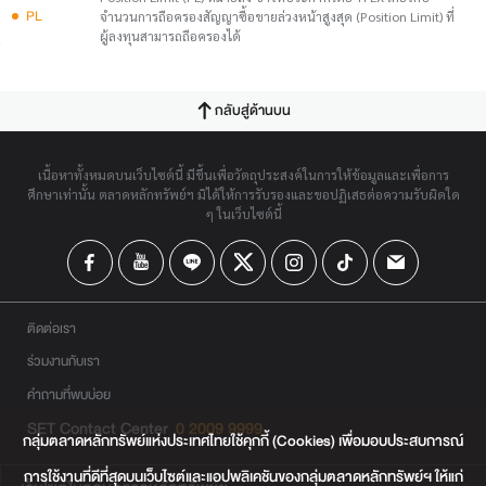
PL
จำนวนการถือครองสัญญาซื้อขายล่วงหน้าสูงสุด (Position Limit) ที่
ผู้ลงทุนสามารถถือครองได้
กลับสู่ด้านบน
เนื้อหาทั้งหมดบนเว็บไซต์นี้ มีขึ้นเพื่อวัตถุประสงค์ในการให้ข้อมูลและเพื่อการ
ศึกษาเท่านั้น ตลาดหลักทรัพย์ฯ มิได้ให้การรับรองและขอปฏิเสธต่อความรับผิดใด
ๆ ในเว็บไซต์นี้
ติดต่อเรา
ร่วมงานกับเรา
คำถามที่พบบ่อย
SET Contact Center
0 2009 9999
กลุ่มตลาดหลักทรัพย์แห่งประเทศไทยใช้คุกกี้ (Cookies) เพื่อมอบประสบการณ์
การใช้งานที่ดีที่สุดบนเว็บไซต์และแอปพลิเคชันของกลุ่มตลาดหลักทรัพย์ฯ ให้แก่