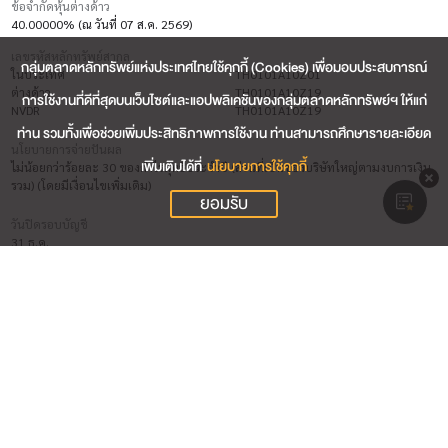
ข้อจำกัดหุ้นต่างด้าว
40.00000% (ณ วันที่ 07 ส.ค. 2569)
เลขรหัสหลักทรัพย์สากล
กลุ่มตลาดหลักทรัพย์แห่งประเทศไทยใช้คุกกี้ (Cookies) เพื่อมอบประสบการณ์
ในประเทศ
TH0101A10Z01
ต่างด้าว
TH0101A10Z19
การใช้งานที่ดีที่สุดบนเว็บไซต์และแอปพลิเคชันของกลุ่มตลาดหลักทรัพย์ฯ ให้แก่
NVDR
TH0101A10Z19
ท่าน รวมทั้งเพื่อช่วยเพิ่มประสิทธิภาพการใช้งาน ท่านสามารถศึกษารายละเอียด
นโยบายการจ่ายปันผล
เพิ่มเติมได้ที่
นโยบายการใช้คุกกี้
ไม่น้อยกว่าร้อยละ 30 ของกำไรสุทธิประจำปี (ส่วนที่เป็นของบริษัทใหญ่ตามงบการเงิน
รวม) (โดยมีเงื่อนไขเพิ่มเติม)
ยอมรับ
วันปิดรอบบัญชี
31 ธ.ค.
ชื่อผู้สอบบัญชี (วันที่สิ้นสุดการสอบบัญชี 31 ธ.ค. 2569)
นางสาว สาวิตรี องค์สิริมีมงคล (บริษัท เคพีเอ็มจี ภูมิไชย สอบบัญชี จำกัด)
นาง มัญชุภา สิงห์สุขสวัสดิ์ (บริษัท เคพีเอ็มจี ภูมิไชย สอบบัญชี จำกัด)
นาย เจริญ ผู้สัมฤทธิ์เลิศ (บริษัท เคพีเอ็มจี ภูมิไชย สอบบัญชี จำกัด)
ผู้รับผิดชอบสูงสุดในสายงานบัญชีและการเงิน
นาย นายไพศาล จิระกิจเจริญ (วันที่เริ่มต้น 06 พ.ย. 2546)
ผู้ควบคุมดูแลการทำบัญชี
นาย สันติ วิทยาพิภพสกุล (วันที่เริ่มต้น 01 ก.ย. 2558)