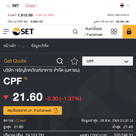
SET
Closed
1,612.00
-2.64
(-0.16%)
ล่าสุด
08 ส.ค. 2569 03:20:14
9,800,107
63,391.38
ปริมาณ ('000 หุ้น)
มูลค่า (ล้านบาท)
ค้นหาชื่อย่อ
/ Factsheet
หน้าหลัก
...
ข้อมูลบริษัท
CPF
บริษัท เจริญโภคภัณฑ์อาหาร จำกัด (มหาชน)
CPF
หุ้น
21.60
-0.30
(-1.37%)
สรุปข้อสนเทศ บจ. (Factsheet)
สถานะ :
Closed
ข้อมูลล่าสุด :
08 ส.ค. 2569 03:20:14
21.80
21.40
สูงสุด
ต่ำสุด
24,153,791
520,246.33
ปริมาณ (หุ้น)
มูลค่า ('000 บาท)