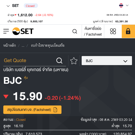
SET
Closed
1,612.00
-2.64
(-0.16%)
ล่าสุด
08 ส.ค. 2569 03:20:14
9,800,107
63,391.38
ปริมาณ ('000 หุ้น)
มูลค่า (ล้านบาท)
ค้นหาชื่อย่อ
/ Factsheet
หน้าหลัก
...
งบกำไรขาดทุนเบ็ดเสร็จ
BJC
บริษัท เบอร์ลี่ ยุคเกอร์ จำกัด (มหาชน)
BJC
หุ้น
15.90
-0.20
(-1.24%)
สรุปข้อสนเทศ บจ. (Factsheet)
สถานะ :
Closed
ข้อมูลล่าสุด :
08 ส.ค. 2569 03:20:14
16.10
15.70
สูงสุด
ต่ำสุด
7,610,573
120,854.97
ปริมาณ (หุ้น)
มูลค่า ('000 บาท)