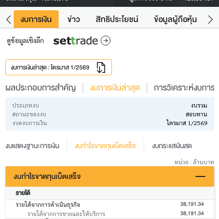
ัง
งบการเงิน
ข่าว
สิทธิประโยชน์
ข้อมูลผู้ถือหุ้น
ข
ดูข้อมูลเชิงลึก
งบการเงินล่าสุด : ไตรมาส 1/2569
ผลประกอบการสำคัญ
งบการเงินล่าสุด
การวิเคราะห์งบการเง
ประเภทงบ
งบรวม
สถานะของงบ
สอบทาน
งวดงบการเงิน
ไตรมาส 1/2569
งบแสดงฐานะการเงิน
งบกำไรขาดทุนเบ็ดเสร็จ
งบกระแสเงินสด
หน่วย : ล้านบาท
งบกำไรขาดทุนเบ็ดเสร็จ
รายได้
38,191.34
รายได้จากการดำเนินธุรกิจ
38,191.34
รายได้จากการขายและให้บริการ