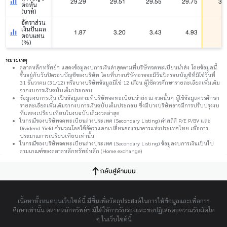
29.29
29.51
29.55
29.75
30
ต่อหุ้น
(บาท)
อัตราส่วน
เงินปันผล
1.87
3.20
3.43
4.93
3
ตอบแทน
(%)
หมายเหตุ
ตลาดหลักทรัพย์ฯ แสดงข้อมูลงบการเงินล่าสุดตามที่บริษัทจดทะเบียนนำส่ง โดยข้อมูลนี้
ขึ้นอยู่กับวันปิดรอบบัญชีของบริษัท โดยที่บางบริษัทอาจจะมีวันปิดรอบบัญชีที่มิใช่วันที่
31 ธันวาคม (31/12) หรือบางบริษัทข้อมูลมิใช่ 12 เดือน ผู้ใช้ควรศึกษารายละเอียดเพิ่มเติม
จากงบการเงินฉบับเต็มประกอบ
ข้อมูลงบการเงิน เป็นข้อมูลตามที่บริษัทจดทะเบียนนำส่ง ณ งวดนั้นๆ ผู้ใช้ข้อมูลควรศึกษา
รายละเอียดเพิ่มเติมจากงบการเงินฉบับเต็มประกอบ ซึ่งมีบางบริษัทอาจมีการปรับปรุงงบ
ที่แสดงเปรียบเทียบในงบฉบับเต็มงวดล่าสุด
ในกรณีของบริษัทจดทะเบียนต่างประเทศ (Secondary Listing) ค่าสถิติ P/E P/BV และ
Dividend Yield คำนวณโดยใช้อัตราแลกเปลี่ยนของธนาคารแห่งประเทศไทย เพื่อการ
ประมาณการเปรียบเทียบเท่านั้น
ในกรณีของบริษัทจดทะเบียนต่างประเทศ (Secondary Listing) ข้อมูลงบการเงินเป็นไป
ตามเกณฑ์ของตลาดหลักทรัพย์หลัก (Home exchange)
กลับสู่ด้านบน
เนื้อหาทั้งหมดบนเว็บไซต์นี้ มีขึ้นเพื่อวัตถุประสงค์ในการให้ข้อมูลและเพื่อการ
ศึกษาเท่านั้น ตลาดหลักทรัพย์ฯ มิได้ให้การรับรองและขอปฏิเสธต่อความรับผิดใด
ๆ ในเว็บไซต์นี้