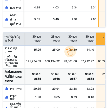
4.28
4.03
3.34
3.34
ROE (%)
อัตรา
3.55
3.40
2.92
2.95
กำไร
สุทธิ (%)
30 ธ.ค.
28 ธ.ค.
30 ธ.ค.
30 ธ.ค.
07 ส
ค่าสถิติสำคัญ
2565
2566
2567
2568
2
ณ วันที่
ราคาล่าสุด
35.25
25.00
23.30
14.40
15
(บาท)
มูลค่าหลัก
ทรัพย์ตาม
141,274.83
100,194.92
93,381.66
57,712.27
63,723
ราคาตลาด
(ล้านบาท)
วันที่ของงบการ
30 ก.ย.
30 ก.ย.
30 ก.ย.
30 ก.ย.
31 มี
เงินที่ใช้คำนวณ
2565
2566
2567
2568
25
ค่าสถิติ
29.65
20.94
23.38
13.23
16
P/E (เท่า)
P/BV
1.20
0.85
0.79
0.48
0
(เท่า)
มูลค่าหุ้น
ทางบัญชี