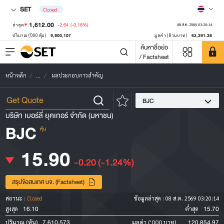
SET
Closed
1,612.00
-2.64
(-0.16%)
ล่าสุด
08 ส.ค. 2569 03:20:14
9,800,107
63,391.38
ปริมาณ ('000 หุ้น)
มูลค่า (ล้านบาท)
ค้นหาชื่อย่อ
/ Factsheet
หน้าหลัก
...
ผลประกอบการสำคัญ
BJC
บริษัท เบอร์ลี่ ยุคเกอร์ จำกัด (มหาชน)
BJC
หุ้น
15.90
-0.20
(-1.24%)
สรุปข้อสนเทศ บจ. (Factsheet)
สถานะ :
Closed
ข้อมูลล่าสุด :
08 ส.ค. 2569 03:20:14
16.10
15.70
สูงสุด
ต่ำสุด
7,610,573
120,854.97
ปริมาณ (หุ้น)
มูลค่า ('000 บาท)