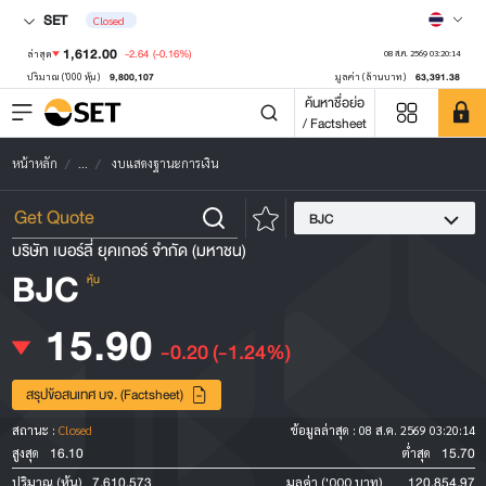
SET
Closed
1,612.00
-2.64
(-0.16%)
ล่าสุด
08 ส.ค. 2569 03:20:14
9,800,107
63,391.38
ปริมาณ ('000 หุ้น)
มูลค่า (ล้านบาท)
ค้นหาชื่อย่อ
/ Factsheet
หน้าหลัก
...
งบแสดงฐานะการเงิน
BJC
บริษัท เบอร์ลี่ ยุคเกอร์ จำกัด (มหาชน)
BJC
หุ้น
15.90
-0.20
(-1.24%)
สรุปข้อสนเทศ บจ. (Factsheet)
สถานะ :
Closed
ข้อมูลล่าสุด :
08 ส.ค. 2569 03:20:14
16.10
15.70
สูงสุด
ต่ำสุด
7,610,573
120,854.97
ปริมาณ (หุ้น)
มูลค่า ('000 บาท)