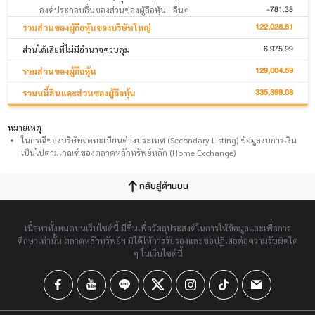
-781.38
องค์ประกอบอื่นของส่วนของผู้ถือหุ้น - อื่นๆ
122,028.61
รวมส่วนของผู้ถือหุ้นของบริษัทใหญ่
6,975.99
ส่วนได้เสียที่ไม่มีอำนาจควบคุม
129,004.59
รวมส่วนของผู้ถือหุ้น
335,399.08
รวมหนี้สินและส่วนของผู้ถือหุ้น
หมายเหตุ
ในกรณีของบริษัทจดทะเบียนต่างประเทศ (Secondary Listing) ข้อมูลงบการเงิน
เป็นไปตามเกณฑ์ของตลาดหลักทรัพย์หลัก (Home Exchange)
กลับสู่ด้านบน
เนื้อหาทั้งหมดบนเว็บไซต์นี้ มีขึ้นเพื่อวัตถุประสงค์ในการให้ข้อมูลและเพื่อการ
ศึกษาเท่านั้น ตลาดหลักทรัพย์ฯ มิได้ให้การรับรองและขอปฏิเสธต่อความรับผิดใด
ๆ ในเว็บไซต์นี้