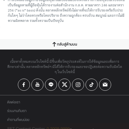
เป็นข้อมูลตามที่ผู้ถือหุ้นได้รายงานต่อสำนักงาน ก.ล.ต. ตามมาตรา 246 และมาตรา
256 (“as is” basis) ดังนั้น ตลาดหลักทรัพย์จึงไม่อาจที่จะให้การรับรองหรือรับประ
กันใดๆ ไม่ว่าโดยตรงหรือโดยปริยาย ถึงความถูกต้อง ครบถ้วน สมบูรณ์ และการไม่มี
ความผิดพลาด รวมทั้งความเป็นปัจจุบัน
กลับสู่ด้านบน
เนื้อหาทั้งหมดบนเว็บไซต์นี้ มีขึ้นเพื่อวัตถุประสงค์ในการให้ข้อมูลและเพื่อการ
ศึกษาเท่านั้น ตลาดหลักทรัพย์ฯ มิได้ให้การรับรองและขอปฏิเสธต่อความรับผิดใด
ๆ ในเว็บไซต์นี้
ติดต่อเรา
ร่วมงานกับเรา
คำถามที่พบบ่อย
SET Contact Center
0 2009 9999