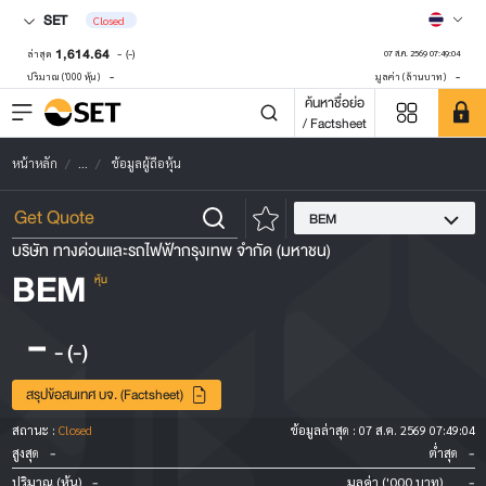
SET
Closed
1,614.64
-
(-)
ล่าสุด
07 ส.ค. 2569 07:49:04
-
-
ปริมาณ ('000 หุ้น)
มูลค่า (ล้านบาท)
ค้นหาชื่อย่อ
/ Factsheet
หน้าหลัก
...
ข้อมูลผู้ถือหุ้น
BEM
บริษัท ทางด่วนและรถไฟฟ้ากรุงเทพ จำกัด (มหาชน)
BEM
หุ้น
-
-
(-)
สรุปข้อสนเทศ บจ. (Factsheet)
สถานะ :
Closed
ข้อมูลล่าสุด :
07 ส.ค. 2569 07:49:04
-
-
สูงสุด
ต่ำสุด
-
-
ปริมาณ (หุ้น)
มูลค่า ('000 บาท)