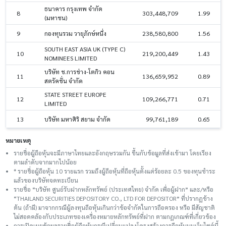
ธนาคาร กรุงเทพ จำกัด
8
303,448,709
1.99
(มหาชน)
9
กองทุนรวม วายุภักษ์หนึ่ง
238,580,800
1.56
SOUTH EAST ASIA UK (TYPE C)
10
219,200,449
1.43
NOMINEES LIMITED
บริษัท ช.การช่าง-โตกิว คอน
11
136,659,952
0.89
สตรัคชั่น จำกัด
STATE STREET EUROPE
12
109,266,771
0.71
LIMITED
13
บริษัท มหาศิริ สยาม จำกัด
99,761,189
0.65
หมายเหตุ
รายชื่อผู้ถือหุ้นจะมีภาษาไทยและอังกฤษรวมกัน ขึ้นกับข้อมูลที่ส่งเข้ามา โดยเรียง
ตามลำดับจากมากไปน้อย
* รายชื่อผู้ถือหุ้น 10 รายแรก รวมถึงผู้ถือหุ้นที่ถือหุ้นตั้งแต่ร้อยละ 0.5 ของทุนชําระ
แล้วของบริษัทจดทะเบียน
รายชื่อ “บริษัท ศูนย์รับฝากหลักทรัพย์ (ประเทศไทย) จำกัด เพื่อผู้ฝาก” และ/หรือ
“THAILAND SECURITIES DEPOSITORY CO., LTD FOR DEPOSITOR” ที่ปรากฏข้าง
ต้น (ถ้ามี) มาจากกรณีผู้ลงทุนถือหุ้นเกินกว่าข้อจำกัดในการถือครอง หรือ มีสัญชาติ
ไม่สอดคล้องกับประเภทของเครื่องหมายหลักทรัพย์ที่ฝาก ตามกฎเกณฑ์ที่เกี่ยวข้อง
การเปิดเผยข้อมูลรายชื่อผู้ถือหุ้นกรณีเปลี่ยนแปลงโครงสร้างการถือหุ้นบนเว็บไซต์นี้