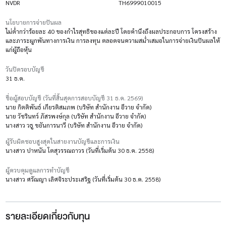
NVDR
TH6999010015
นโยบายการจ่ายปันผล
ไม่ต่ำกว่าร้อยละ 40 ของกำไรสุทธิของแต่ละปี โดยคำนึงถึงผลประกอบการ โครงสร้าง
และภาระผูกพันทางการเงิน การลงทุน ตลอดจนความสม่ำเสมอในการจ่ายเงินปันผลให้
แก่ผู้ถือหุ้น
วันปิดรอบบัญชี
31 ธ.ค.
ชื่อผู้สอบบัญชี (วันที่สิ้นสุดการสอบบัญชี 31 ธ.ค. 2569)
นาย กิตติพันธ์ เกียรติสมภพ (บริษัท สำนักงาน อีวาย จำกัด)
นาย วัชรินทร์ ภัสรพงษ์กุล (บริษัท สำนักงาน อีวาย จำกัด)
นางสาว วธู ขยันการนาวี (บริษัท สำนักงาน อีวาย จำกัด)
ผู้รับผิดชอบสูงสุดในสายงานบัญชีและการเงิน
นางสาว ปาหนัน โตสุวรรณถาวร (วันที่เริ่มต้น 30 ธ.ค. 2558)
ผู้ควบคุมดูแลการทำบัญชี
นางสาว ศรัณญา เลิศจิระประเสริฐ (วันที่เริ่มต้น 30 ธ.ค. 2558)
รายละเอียดเกี่ยวกับทุน