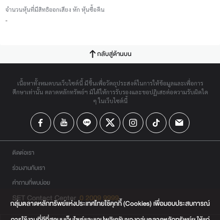
จำนวนหุ้นที่มีสิทธิออกเสียง หัก หุ้นซื้อคืน
-
กลับสู่ด้านบน
เนื้อหาทั้งหมดบนเว็บไซต์นี้ มีขึ้นเพื่อวัตถุประสงค์ในการให้ข้อมูลและเพื่อการ
ศึกษาเท่านั้น ตลาดหลักทรัพย์ฯ มิได้ให้การรับรองและขอปฏิเสธต่อความรับผิดใด
ๆ ในเว็บไซต์นี้
ติดต่อเรา
ร่วมงานกับเรา
คำถามที่พบบ่อย
SET Contact Center
0 2009 9999
กลุ่มตลาดหลักทรัพย์แห่งประเทศไทยใช้คุกกี้ (Cookies) เพื่อมอบประสบการณ์
การใช้งานที่ดีที่สุดบนเว็บไซต์และแอปพลิเคชันของกลุ่มตลาดหลักทรัพย์ฯ ให้แก่