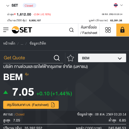
SET
Closed
1,612.00
-2.64
(-0.16%)
ล่าสุด
08 ส.ค. 2569 03:20:14
9,800,107
63,391.38
ปริมาณ ('000 หุ้น)
มูลค่า (ล้านบาท)
ค้นหาชื่อย่อ
/ Factsheet
หน้าหลัก
...
ข้อมูลบริษัท
BEM
บริษัท ทางด่วนและรถไฟฟ้ากรุงเทพ จำกัด (มหาชน)
BEM
หุ้น
7.05
+0.10
(+1.44%)
สรุปข้อสนเทศ บจ. (Factsheet)
สถานะ :
Closed
ข้อมูลล่าสุด :
08 ส.ค. 2569 03:20:14
7.05
6.85
สูงสุด
ต่ำสุด
35,392,552
245,846.53
ปริมาณ (หุ้น)
มูลค่า ('000 บาท)