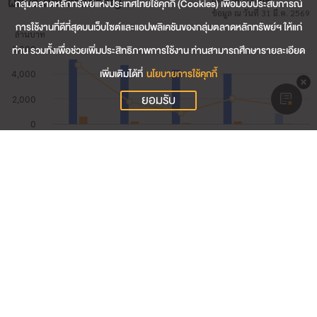
ผลประกอบการสำคัญ
กลุ่มตลาดหลักทรัพย์แห่งประเทศไทยใช้คุกกี้ (Cookies) เพื่อมอบประสบการณ์
ข้อมูล ณ วันที่ 31 มี.ค. 2569
การใช้งานที่ดีที่สุดบนเว็บไซต์และแอปพลิเคชันของกลุ่มตลาดหลักทรัพย์ฯ ให้แก่
ท่าน รวมทั้งเพื่อช่วยเพิ่มประสิทธิภาพการใช้งาน ท่านสามารถศึกษารายละเอียด
เพิ่มเติมได้ที่
นโยบายการใช้คุกกี้
ยอมรับ
848.62
รายได้รวม (ล้านบาท)
30.75
กำไรสุทธิ (ล้านบาท)
3.62
อัตรากำไรสุทธิ (%)