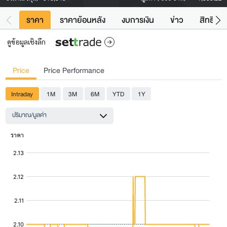
ราคา
ราคาย้อนหลัง
งบการเงิน
ข่าว
สิทธิประ
ดูข้อมูลเชิงลึก
Price
Price Performance
Intraday
1M
3M
6M
YTD
1Y
ปริมาณ/มูลค่า