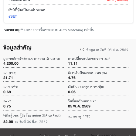
ดัชนีที่หุ้นเป็นองค์ประกอบ
sSET
หมายเหตุ
** เฉพาะการซื้อขายแบบ Auto Matching เท่านั้น
ข้อมูลสำคัญ
ข้อมูล ณ วันที่ 05 ส.ค. 2569
มูลค่าหลักทรัพย์ตามราคาตลาด (ล้านบาท)
การเปลี่ยนแปลงของราคา (%)*
4,200.00
11.11
P/E (เท่า)
อัตราเงินปันผลตอบแทน (%)
21.71
4.76
P/BV (เท่า)
เงินปันผลล่าสุด (บาท/หุ้น)
0.68
0.06
Beta*
วันขึ้นเครื่องหมาย XD
0.75
05 พ.ค. 2569
%ถือหุ้นของผู้ถือหุ้นรายย่อย (%Free Float)
หมายเหตุ
* YTD
32.98
ณ วันที่ 06 มี.ค. 2569
ไตรมาส 1/2569