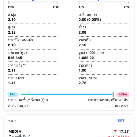
2.08
2.12
1.72
2.72
ล่าสุด
เปลี่ยนแปลง
2.10
0.00 (0.00%)
สูงสุด
ต่ำสุด
2.12
2.08
ราคาปิดก่อนหน้า
ราคาเปิด
2.10
2.10
ปริมาณ (หุ้น)
มูลค่า ('000 บาท)
516,345
1,089.22
ราคาเฉลี่ย**
ราคาพาร์
2.11
1.00
ราคา Floor
ราคา Ceiling
1.47
2.72
Bid
Offer
ราคาเสนอซื้อ/ปริมาณ (หุ้น)
ราคาเสนอขาย/ปริมาณ (หุ้น)
2.08 / 240,300
2.10 / 2,600
SET
ตลาด
MEDIA
17.27
-0.15
(-0.86%)
สื่อและสิ่งพิมพ์