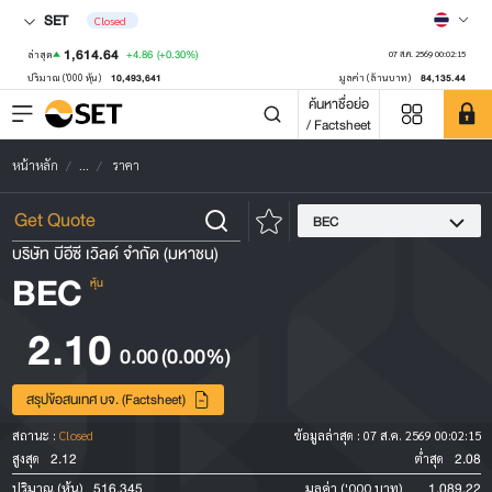
SET
Closed
1,614.64
+4.86
(+0.30%)
ล่าสุด
07 ส.ค. 2569 00:02:15
10,493,641
84,135.44
ปริมาณ ('000 หุ้น)
มูลค่า (ล้านบาท)
ค้นหาชื่อย่อ
/ Factsheet
หน้าหลัก
...
ราคา
BEC
บริษัท บีอีซี เวิลด์ จำกัด (มหาชน)
BEC
หุ้น
2.10
0.00
(0.00%)
สรุปข้อสนเทศ บจ. (Factsheet)
สถานะ :
Closed
ข้อมูลล่าสุด :
07 ส.ค. 2569 00:02:15
2.12
2.08
สูงสุด
ต่ำสุด
516,345
1,089.22
ปริมาณ (หุ้น)
มูลค่า ('000 บาท)