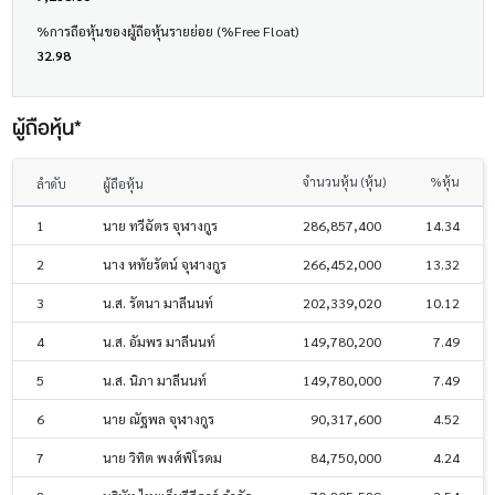
%การถือหุ้นของผู้ถือหุ้นรายย่อย (%Free Float)
32.98
ผู้ถือหุ้น*
จำนวนหุ้น (หุ้น)
%หุ้น
ลำดับ
ผู้ถือหุ้น
1
นาย ทวีฉัตร จุฬางกูร
286,857,400
14.34
2
นาง หทัยรัตน์ จุฬางกูร
266,452,000
13.32
3
น.ส. รัตนา มาลีนนท์
202,339,020
10.12
4
น.ส. อัมพร มาลีนนท์
149,780,200
7.49
5
น.ส. นิภา มาลีนนท์
149,780,000
7.49
6
นาย ณัฐพล จุฬางกูร
90,317,600
4.52
7
นาย วิทิต พงศ์พิโรดม
84,750,000
4.24