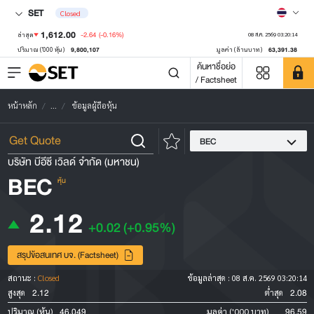
SET
Closed
1,612.00
-2.64
(-0.16%)
ล่าสุด
08 ส.ค. 2569 03:20:14
9,800,107
63,391.38
ปริมาณ ('000 หุ้น)
มูลค่า (ล้านบาท)
ค้นหาชื่อย่อ
/ Factsheet
หน้าหลัก
...
ข้อมูลผู้ถือหุ้น
BEC
บริษัท บีอีซี เวิลด์ จำกัด (มหาชน)
BEC
หุ้น
2.12
+0.02
(+0.95%)
สรุปข้อสนเทศ บจ. (Factsheet)
สถานะ :
Closed
ข้อมูลล่าสุด :
08 ส.ค. 2569 03:20:14
2.12
2.08
สูงสุด
ต่ำสุด
46,049
96.59
ปริมาณ (หุ้น)
มูลค่า ('000 บาท)