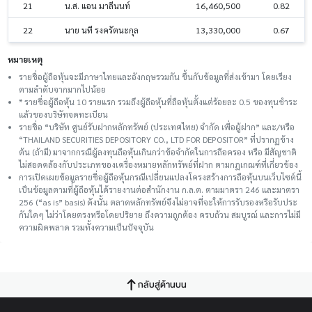
21
น.ส. แอน มาลีนนท์
16,460,500
0.82
22
นาย นที รงครัตนะกุล
13,330,000
0.67
หมายเหตุ
รายชื่อผู้ถือหุ้นจะมีภาษาไทยและอังกฤษรวมกัน ขึ้นกับข้อมูลที่ส่งเข้ามา โดยเรียง
ตามลำดับจากมากไปน้อย
* รายชื่อผู้ถือหุ้น 10 รายแรก รวมถึงผู้ถือหุ้นที่ถือหุ้นตั้งแต่ร้อยละ 0.5 ของทุนชําระ
แล้วของบริษัทจดทะเบียน
รายชื่อ “บริษัท ศูนย์รับฝากหลักทรัพย์ (ประเทศไทย) จำกัด เพื่อผู้ฝาก” และ/หรือ
“THAILAND SECURITIES DEPOSITORY CO., LTD FOR DEPOSITOR” ที่ปรากฏข้าง
ต้น (ถ้ามี) มาจากกรณีผู้ลงทุนถือหุ้นเกินกว่าข้อจำกัดในการถือครอง หรือ มีสัญชาติ
ไม่สอดคล้องกับประเภทของเครื่องหมายหลักทรัพย์ที่ฝาก ตามกฎเกณฑ์ที่เกี่ยวข้อง
การเปิดเผยข้อมูลรายชื่อผู้ถือหุ้นกรณีเปลี่ยนแปลงโครงสร้างการถือหุ้นบนเว็บไซต์นี้
เป็นข้อมูลตามที่ผู้ถือหุ้นได้รายงานต่อสำนักงาน ก.ล.ต. ตามมาตรา 246 และมาตรา
256 (“as is” basis) ดังนั้น ตลาดหลักทรัพย์จึงไม่อาจที่จะให้การรับรองหรือรับประ
กันใดๆ ไม่ว่าโดยตรงหรือโดยปริยาย ถึงความถูกต้อง ครบถ้วน สมบูรณ์ และการไม่มี
ความผิดพลาด รวมทั้งความเป็นปัจจุบัน
กลับสู่ด้านบน