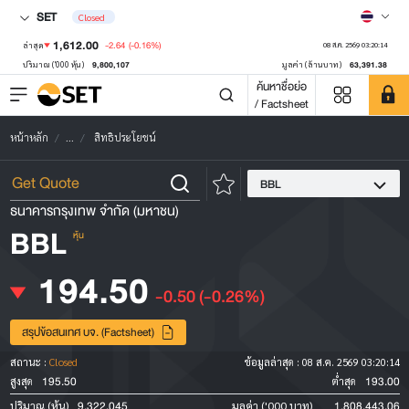
SET
Closed
1,612.00
-2.64
(-0.16%)
ล่าสุด
08 ส.ค. 2569 03:20:14
9,800,107
63,391.38
ปริมาณ ('000 หุ้น)
มูลค่า (ล้านบาท)
ค้นหาชื่อย่อ
/ Factsheet
หน้าหลัก
...
สิทธิประโยชน์
BBL
ธนาคารกรุงเทพ จำกัด (มหาชน)
BBL
หุ้น
194.50
-0.50
(-0.26%)
สรุปข้อสนเทศ บจ. (Factsheet)
สถานะ :
Closed
ข้อมูลล่าสุด :
08 ส.ค. 2569 03:20:14
195.50
193.00
สูงสุด
ต่ำสุด
9,322,045
1,808,443.06
ปริมาณ (หุ้น)
มูลค่า ('000 บาท)