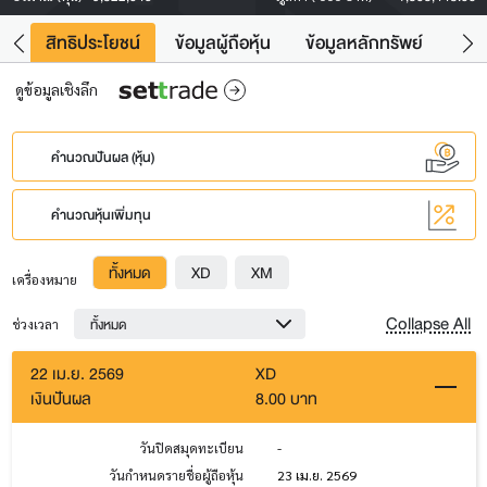
าว
สิทธิประโยชน์
ข้อมูลผู้ถือหุ้น
ข้อมูลหลักทรัพย์
Fac
ดูข้อมูลเชิงลึก
คำนวณปันผล (หุ้น)
คำนวณหุ้นเพิ่มทุน
ทั้งหมด
XD
XM
เครื่องหมาย
Collapse All
ทั้งหมด
ช่วงเวลา
22 เม.ย. 2569
XD
เงินปันผล
8.00 บาท
วันปิดสมุดทะเบียน
-
วันกำหนดรายชื่อผู้ถือหุ้น
23 เม.ย. 2569