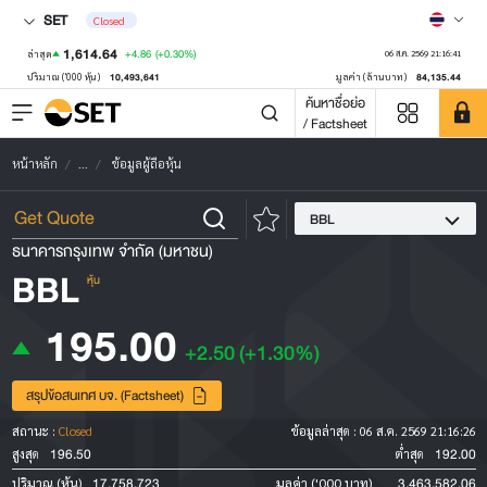
SET
Closed
1,614.64
+4.86
(+0.30%)
ล่าสุด
06 ส.ค. 2569 21:16:41
10,493,641
84,135.44
ปริมาณ ('000 หุ้น)
มูลค่า (ล้านบาท)
ค้นหาชื่อย่อ
/ Factsheet
หน้าหลัก
...
ข้อมูลผู้ถือหุ้น
BBL
ธนาคารกรุงเทพ จำกัด (มหาชน)
BBL
หุ้น
195.00
+2.50
(+1.30%)
สรุปข้อสนเทศ บจ. (Factsheet)
สถานะ :
Closed
ข้อมูลล่าสุด :
06 ส.ค. 2569 21:16:26
196.50
192.00
สูงสุด
ต่ำสุด
17,758,723
3,463,582.06
ปริมาณ (หุ้น)
มูลค่า ('000 บาท)