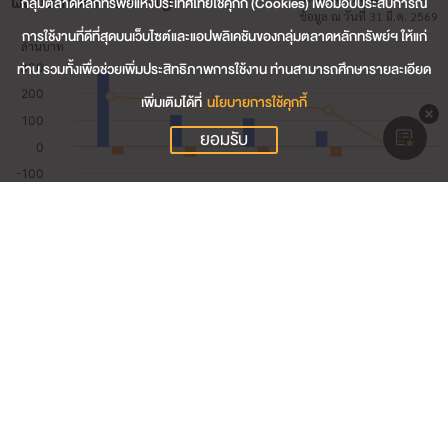
ผลประกอบการสำคัญ
กลุ่มตลาดหลักทรัพย์แห่งประเทศไทยใช้คุกกี้ (Cookies) เพื่อมอบประสบการณ์
ข้อมูล ณ วันที่ 31 มี.ค. 2569
การใช้งานที่ดีที่สุดบนเว็บไซต์และแอปพลิเคชันของกลุ่มตลาดหลักทรัพย์ฯ ให้แก่
ท่าน รวมทั้งเพื่อช่วยเพิ่มประสิทธิภาพการใช้งาน ท่านสามารถศึกษารายละเอียด
เพิ่มเติมได้ที่
นโยบายการใช้คุกกี้
ยอมรับ
5.25
รายได้รวม (ล้านบาท)
-12.00
กำไรสุทธิ (ล้านบาท)
-228.87
อัตรากำไรสุทธิ (%)