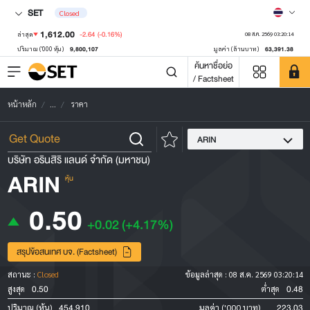
SET
Closed
1,612.00
-2.64
(-0.16%)
ล่าสุด
08 ส.ค. 2569 03:20:14
9,800,107
63,391.38
ปริมาณ ('000 หุ้น)
มูลค่า (ล้านบาท)
ค้นหาชื่อย่อ
/ Factsheet
หน้าหลัก
...
ราคา
ARIN
บริษัท อรินสิริ แลนด์ จำกัด (มหาชน)
ARIN
หุ้น
0.50
+0.02
(+4.17%)
สรุปข้อสนเทศ บจ. (Factsheet)
สถานะ :
Closed
ข้อมูลล่าสุด :
08 ส.ค. 2569 03:20:14
0.50
0.48
สูงสุด
ต่ำสุด
454,910
223.03
ปริมาณ (หุ้น)
มูลค่า ('000 บาท)