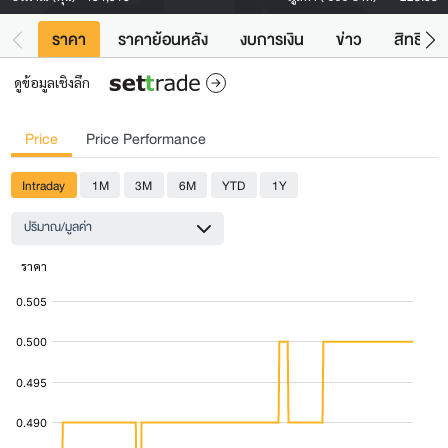
ราคา
ราคาย้อนหลัง
งบการเงิน
ข่าว
สิทธิประ
ดูข้อมูลเชิงลึก
Price
Price Performance
Intraday
1M
3M
6M
YTD
1Y
ปริมาณ/มูลค่า