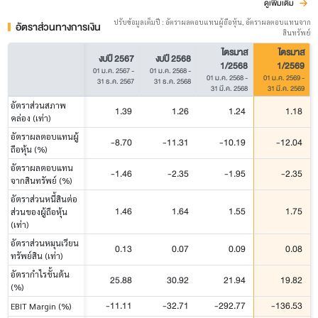
ดูเพิ่มเติม
ปรับข้อมูลเต็มปี : อัตราผลตอบแทนผู้ถือหุ้น, อัตราผลตอบแทนจาก
อัตราส่วนทางการเงิน
สินทรัพย์
ไตรมาส
ไตรมาส
งบปี 2567
งบปี 2568
1/2568
1/2569
01 ม.ค. 2567
-
01 ม.ค. 2568
-
01 ม.ค. 2568
-
01 ม.ค. 2569
-
31 ธ.ค. 2567
31 ธ.ค. 2568
31 มี.ค. 2568
31 มี.ค. 2569
อัตราส่วนสภาพ
1.39
1.26
1.24
1.18
คล่อง (เท่า)
อัตราผลตอบแทนผู้
-8.70
-11.31
-10.19
-12.04
ถือหุ้น (%)
อัตราผลตอบแทน
-1.46
-2.35
-1.95
-2.35
จากสินทรัพย์ (%)
อัตราส่วนหนี้สินต่อ
1.46
1.64
1.55
1.75
ส่วนของผู้ถือหุ้น
(เท่า)
อัตราส่วนหมุนเวียน
0.13
0.07
0.09
0.08
ทรัพย์สิน (เท่า)
อัตรากำไรขั้นต้น
25.88
30.92
21.94
19.82
(%)
-11.11
-32.71
-292.77
-136.53
EBIT Margin (%)