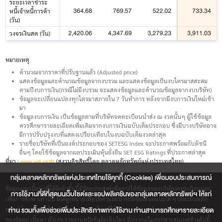
ระยะเวลาชำระ
364.68
769.57
522.02
733.34
หนี้เจ้าหนี้การค้า
(วัน)
2,420.06
4,347.69
3,279.23
3,911.03
วงจรเงินสด (วัน)
หมายเหตุ
คำนวณจากราคาที่ปรับฐานแล้ว (Adjusted price)
แสดงข้อมูลและคำนวณข้อมูลจากงบรวม และแสดงข้อมูลเป็นงบไตรมาสสะสม
ตามปีงบการเงิน(กรณีไม่มีงบรวม จะแสดงข้อมูลและคำนวณข้อมูลจากงบบริษัท)
ข้อมูลจะเปลี่ยนแปลงทุกไตรมาสภายใน 7 วันทำการ หลังจากมีงบการเงินใหม่เข้า
มา
ข้อมูลงบการเงิน เป็นข้อมูลตามที่บริษัทจดทะเบียนนำส่ง ณ งวดนั้นๆ ผู้ใช้ข้อมูล
ควรศึกษารายละเอียดเพิ่มเติมจากงบการเงินฉบับเต็มประกอบ ซึ่งมีบางบริษัทอาจ
มีการปรับปรุงงบที่แสดงเปรียบเทียบในงบฉบับเต็มงวดล่าสุด
รายชื่อบริษัทที่เป็นองค์ประกอบของ SETESG Index จะประกาศพร้อมกับดัชนี
อื่นๆ โดยใช้ข้อมูลจากผลประเมินหุ้นยั่งยืน SET ESG Ratings ที่ประกาศล่าสุด
ที่มา :
www.set.or.th
(สงวนลิขสิทธิ์โดย ตลาดหลักทรัพย์แห่งประเทศไทย)
กลุ่มตลาดหลักทรัพย์แห่งประเทศไทยใช้คุกกี้ (Cookies) เพื่อมอบประสบการณ์
ข้อมูลและเนื้อหาที่ได้จัดทำขึ้นนี้มีวัตถุประสงค์เพื่อการให้ข้อมูลของบริษัทจดทะเบียนและ
การใช้งานที่ดีที่สุดบนเว็บไซต์และแอปพลิเคชันของกลุ่มตลาดหลักทรัพย์ฯ ให้แก่
เพื่อการศึกษาเท่านั้น มิได้มุ่งหมายเพื่อให้คำแนะนำหรือข้อเสนอแนะใด ๆ เกี่ยวกับหลัก
ท่าน รวมทั้งเพื่อช่วยเพิ่มประสิทธิภาพการใช้งาน ท่านสามารถศึกษารายละเอียด
ทรัพย์ โดยตลาดหลักทรัพย์แห่งประเทศไทยมิได้รับรองความถูกต้องเหมาะสมและครบถ้วน
ของข้อมูล เนื้อหา ตัวเลข รายงานหรือข้อคิดเห็นใดๆ ที่ปรากฎในสรุปสารสนเทศข้างต้นนี้