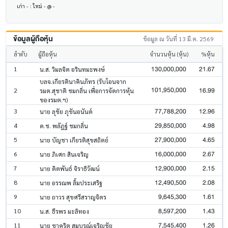
เก่า - : ใหม่ - @ -
ข้อมูลผู้ถือหุ้น
ข้อมูล ณ วันที่ 13 มี.ค. 2569
ลำดับ
ผู้ถือหุ้น
จำนวนหุ้น (หุ้น)
%หุ้น
130,000,000
21.67
1
น.ส. วิมลจิต อรินทมะพงษ์
บลจ.เกียรตินาคินภัทร (รับโอนจาก
101,950,000
16.99
2
รมต.สุชาติ ชมกลิ่น เพื่อการจัดการหุ้น
ของรมต.ฯ)
77,788,200
12.96
3
นาย ลุชัย ภุขันอนันต์
29,850,000
4.98
4
ด.ช. พลัฎฐ์ ชมกลิ่น
27,900,000
4.65
5
นาย บัญชา เกียรติสุขสถิตย์
16,000,000
2.67
6
นาย ภิเศก สินเจริญ
12,900,000
2.15
7
นาย ดิตพันธ์ จิราธิวัฒน์
12,490,500
2.08
8
นาย อรรณพ ลิ้มประเสริฐ
9,645,300
1.61
9
นาย ถาวร สุขศรีสราญจิตร
8,597,200
1.43
10
น.ส. ธีรพร มะลิทอง
7,545,400
1.26
11
นาย ชาคริต สมบูรณ์เจริญชัย