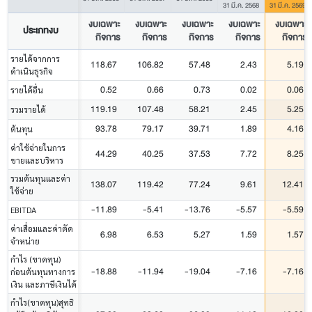
31 มี.ค. 2568
31 มี.ค. 2569
งบเฉพาะ
งบเฉพาะ
งบเฉพาะ
งบเฉพาะ
งบเฉพาะ
ประเภทงบ
กิจการ
กิจการ
กิจการ
กิจการ
กิจการ
รายได้จากการ
118.67
106.82
57.48
2.43
5.19
ดำเนินธุรกิจ
0.52
0.66
0.73
0.02
0.06
รายได้อื่น
119.19
107.48
58.21
2.45
5.25
รวมรายได้
93.78
79.17
39.71
1.89
4.16
ต้นทุน
ค่าใช้จ่ายในการ
44.29
40.25
37.53
7.72
8.25
ขายและบริหาร
รวมต้นทุนและค่า
138.07
119.42
77.24
9.61
12.41
ใช้จ่าย
-11.89
-5.41
-13.76
-5.57
-5.59
EBITDA
ค่าเสื่อมและค่าตัด
6.98
6.53
5.27
1.59
1.57
จำหน่าย
กำไร (ขาดทุน)
-18.88
-11.94
-19.04
-7.16
-7.16
ก่อนต้นทุนทางการ
เงิน และภาษีเงินได้
กำไร(ขาดทุน)สุทธิ