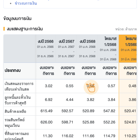
ข่าวงบการเงิน
ข้อมูลงบการเงิน
งบแสดงฐานะการเงิน
หน่วย: ล้านบาท
ไตรมาส
ไตรมาส
งบปี 2566
งบปี 2567
งบปี 2568
1/2568
1/2569
01 ม.ค. 2566
01 ม.ค. 2567
01 ม.ค. 2568
01 ม.ค. 2568
01 ม.ค. 2569
-
-
-
-
-
31 ธ.ค. 2566
31 ธ.ค. 2567
31 ธ.ค. 2568
31 มี.ค. 2568
31 มี.ค. 2569
งบเฉพาะ
งบเฉพาะ
งบเฉพาะ
งบเฉพาะ
งบเฉพาะ
ประเภทงบ
กิจการ
กิจการ
กิจการ
กิจการ
กิจการ
เงินสดและรายการ
3.02
0.55
0.56
0.57
0.48
เทียบเท่าเงินสด
ลูกหนี้และตั๋วเงิน
6.92
4.44
3.82
3.84
3.86
รับการค้าสุทธิ
615.49
592.57
520.89
547.82
520.41
สินค้าคงเหลือ
รวมสินทรัพย์
626.00
598.71
525.88
552.26
524.81
หมุนเวียน
ที่ดินอาคารและ
11.30
116.02
111.66
114.79
110.25
อุปกรณ์สุทธิ