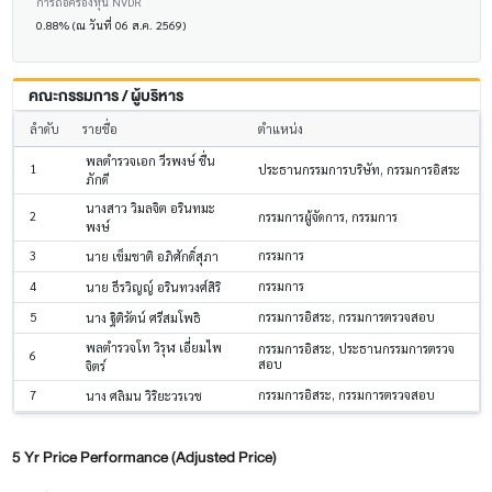
การถือครองหุ้น NVDR
0.88% (ณ วันที่ 06 ส.ค. 2569)
คณะกรรมการ / ผู้บริหาร
ลำดับ
รายชื่อ
ตำแหน่ง
พลตำรวจเอก วีรพงษ์ ชื่น
1
ประธานกรรมการบริษัท, กรรมการอิสระ
ภักดี
นางสาว วิมลจิต อรินทมะ
2
กรรมการผู้จัดการ, กรรมการ
พงษ์
3
กรรมการ
นาย เข็มชาติ อภิศักดิ์สุภา
4
กรรมการ
นาย ธีรวิญญ์ อรินทวงศ์สิริ
5
กรรมการอิสระ, กรรมการตรวจสอบ
นาง ฐิติรัตน์ ศรีสมโพธิ
พลตำรวจโท วิรุฬ เอี่ยมไพ
กรรมการอิสระ, ประธานกรรมการตรวจ
6
สอบ
จิตร์
7
กรรมการอิสระ, กรรมการตรวจสอบ
นาง ศลิมน วิริยะวรเวช
5 Yr Price Performance (Adjusted Price)