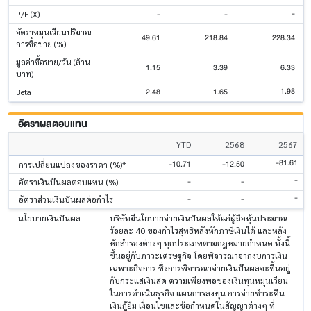
-
-
-
P/E (X)
อัตราหมุนเวียนปริมาณ
49.61
218.84
228.34
การซื้อขาย (%)
มูลค่าซื้อขาย/วัน (ล้าน
1.15
3.39
6.33
บาท)
1.98
2.48
1.65
Beta
อัตราผลตอบแทน
YTD
2568
2567
-81.61
-10.71
-12.50
การเปลี่ยนแปลงของราคา (%)*
-
-
-
อัตราเงินปันผลตอบแทน (%)
-
-
-
อัตราส่วนเงินปันผลต่อกำไร
นโยบายเงินปันผล
บริษัทมีนโยบายจ่ายเงินปันผลให้แก่ผู้ถือหุ้นประมาณ
ร้อยละ 40 ของกำไรสุทธิหลังหักภาษีเงินได้ และหลัง
หักสำรองต่างๆ ทุกประเภทตามกฎหมายกำหนด ทั้งนี้
ขึ้นอยู่กับภาวะเศรษฐกิจ โดยพิจารณาจากงบการเงิน
เฉพาะกิจการ ซึ่งการพิจารณาจ่ายเงินปันผลจะขึ้นอยู่
กับกระแสเงินสด ความเพียงพอของเงินทุนหมุนเวียน
ในการดำเนินธุรกิจ แผนการลงทุน การจ่ายชำระคืน
เงินกู้ยืม เงื่อนไขและข้อกำหนดในสัญญาต่างๆ ที่