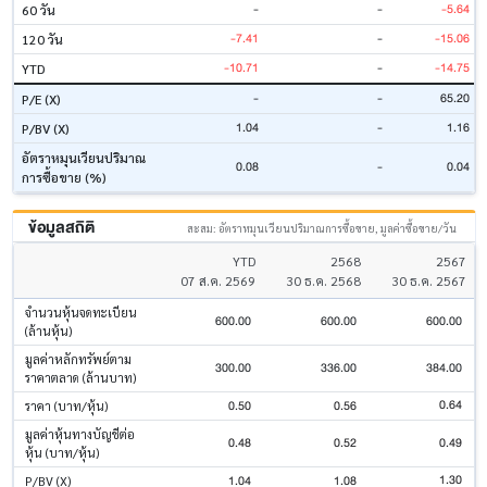
-
-
-5.64
60 วัน
-7.41
-
-15.06
120 วัน
-10.71
-
-14.75
YTD
-
-
65.20
P/E (X)
1.04
-
1.16
P/BV (X)
อัตราหมุนเวียนปริมาณ
0.08
-
0.04
การซื้อขาย (%)
ข้อมูลสถิติ
สะสม: อัตราหมุนเวียนปริมาณการซื้อขาย, มูลค่าซื้อขาย/วัน
YTD
2568
2567
07 ส.ค. 2569
30 ธ.ค. 2568
30 ธ.ค. 2567
จำนวนหุ้นจดทะเบียน
600.00
600.00
600.00
(ล้านหุ้น)
มูลค่าหลักทรัพย์ตาม
300.00
336.00
384.00
ราคาตลาด (ล้านบาท)
0.64
0.50
0.56
ราคา (บาท/หุ้น)
มูลค่าหุ้นทางบัญชีต่อ
0.48
0.52
0.49
หุ้น (บาท/หุ้น)
1.30
1.04
1.08
P/BV (X)