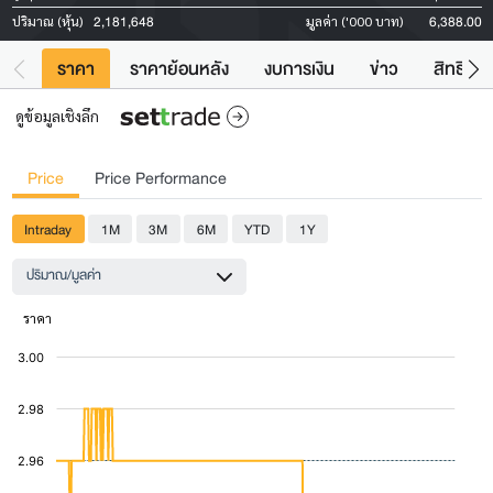
2,181,648
6,388.00
ปริมาณ (หุ้น)
มูลค่า ('000 บาท)
ราคา
ราคาย้อนหลัง
งบการเงิน
ข่าว
สิทธิประ
ดูข้อมูลเชิงลึก
Price
Price Performance
Intraday
1M
3M
6M
YTD
1Y
ปริมาณ/มูลค่า