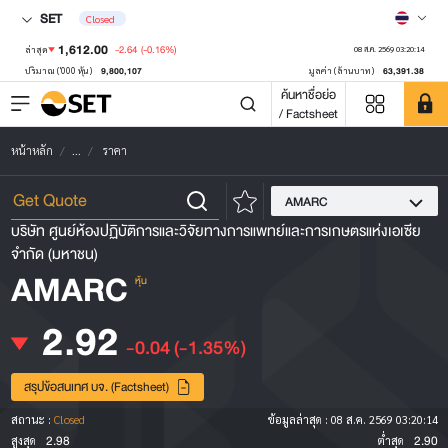
SET
Closed
1,612.00
-2.64
(-0.16%)
ล่าสุด
08 ส.ค. 2569 03:20:14
9,800,107
63,391.38
ปริมาณ ('000 หุ้น)
มูลค่า (ล้านบาท)
ค้นหาชื่อย่อ
/ Factsheet
หน้าหลัก
...
ราคา
AMARC
บริษัท ศูนย์ห้องปฏิบัติการและวิจัยทางการแพทย์และการเกษตรแห่งเอเซีย
จำกัด (มหาชน)
AMARC
หุ้น
2.92
-0.04
(-1.35%)
สรุปข้อสนเทศ บจ. (Factsheet)
สถานะ :
Closed
ข้อมูลล่าสุด :
08 ส.ค. 2569 03:20:14
2.98
2.90
สูงสุด
ต่ำสุด