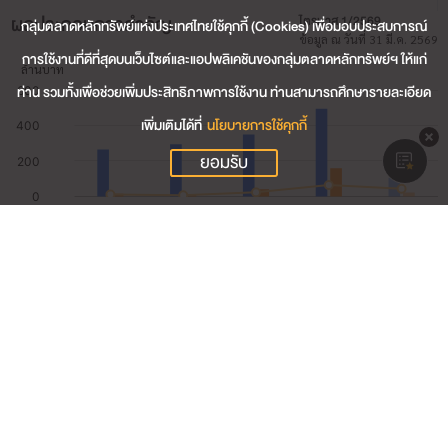
ผลประกอบการสำคัญ
ไตรมาส 1/2569
กลุ่มตลาดหลักทรัพย์แห่งประเทศไทยใช้คุกกี้ (Cookies) เพื่อมอบประสบการณ์
ข้อมูล ณ วันที่ 31 มี.ค. 2569
การใช้งานที่ดีที่สุดบนเว็บไซต์และแอปพลิเคชันของกลุ่มตลาดหลักทรัพย์ฯ ให้แก่
ท่าน รวมทั้งเพื่อช่วยเพิ่มประสิทธิภาพการใช้งาน ท่านสามารถศึกษารายละเอียด
เพิ่มเติมได้ที่
นโยบายการใช้คุกกี้
ยอมรับ
105.05
รายได้รวม (ล้านบาท)
22.61
กำไรสุทธิ (ล้านบาท)
21.52
อัตรากำไรสุทธิ (%)