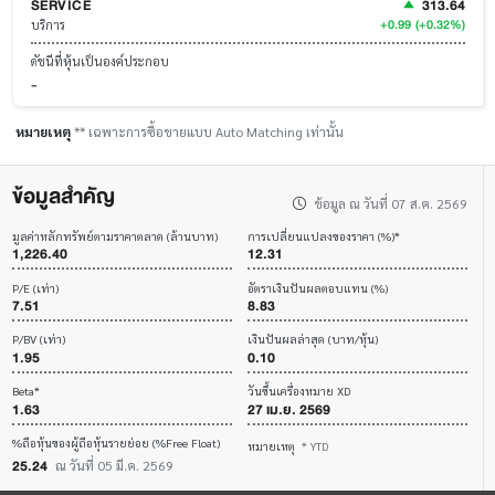
SERVICE
313.64
+0.99
(+0.32%)
บริการ
ดัชนีที่หุ้นเป็นองค์ประกอบ
-
หมายเหตุ
** เฉพาะการซื้อขายแบบ Auto Matching เท่านั้น
ข้อมูลสำคัญ
ข้อมูล ณ วันที่ 07 ส.ค. 2569
มูลค่าหลักทรัพย์ตามราคาตลาด (ล้านบาท)
การเปลี่ยนแปลงของราคา (%)*
1,226.40
12.31
P/E (เท่า)
อัตราเงินปันผลตอบแทน (%)
7.51
8.83
P/BV (เท่า)
เงินปันผลล่าสุด (บาท/หุ้น)
1.95
0.10
Beta*
วันขึ้นเครื่องหมาย XD
1.63
27 เม.ย. 2569
%ถือหุ้นของผู้ถือหุ้นรายย่อย (%Free Float)
หมายเหตุ
* YTD
25.24
ณ วันที่ 05 มี.ค. 2569