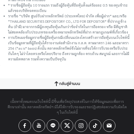
* รายชื่อผู้ถือหุ้น 10 รายแรก รวมถึงผู้ถือหุ้นที่ถือหุ้นตั้งแต่ร้อยละ 0.5 ของทุนชําระ
แล้วของบริษัทจดทะเบียน
รายชื่อ “บริษัท ศูนย์รับฝากหลักทรัพย์ (ประเทศไทย) จำกัด เพื่อผู้ฝาก” และ/หรือ
“THAILAND SECURITIES DEPOSITORY CO., LTD FOR DEPOSITOR” ที่ปรากฏข้าง
ต้น (ถ้ามี) มาจากกรณีผู้ลงทุนถือหุ้นเกินกว่าข้อจำกัดในการถือครอง หรือ มีสัญชาติ
ไม่สอดคล้องกับประเภทของเครื่องหมายหลักทรัพย์ที่ฝาก ตามกฎเกณฑ์ที่เกี่ยวข้อง
การเปิดเผยข้อมูลรายชื่อผู้ถือหุ้นกรณีเปลี่ยนแปลงโครงสร้างการถือหุ้นบนเว็บไซต์นี้
เป็นข้อมูลตามที่ผู้ถือหุ้นได้รายงานต่อสำนักงาน ก.ล.ต. ตามมาตรา 246 และมาตรา
256 (“as is” basis) ดังนั้น ตลาดหลักทรัพย์จึงไม่อาจที่จะให้การรับรองหรือรับประ
กันใดๆ ไม่ว่าโดยตรงหรือโดยปริยาย ถึงความถูกต้อง ครบถ้วน สมบูรณ์ และการไม่มี
ความผิดพลาด รวมทั้งความเป็นปัจจุบัน
กลับสู่ด้านบน
เนื้อหาทั้งหมดบนเว็บไซต์นี้ มีขึ้นเพื่อวัตถุประสงค์ในการให้ข้อมูลและเพื่อการ
ศึกษาเท่านั้น ตลาดหลักทรัพย์ฯ มิได้ให้การรับรองและขอปฏิเสธต่อความรับผิดใด
ๆ ในเว็บไซต์นี้