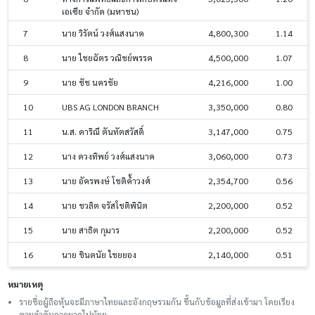
เอเซีย จำกัด (มหาชน)
7
นาย วิรัตน์ วงศ์แสงนาค
4,800,300
1.14
8
นาย ไชยฉัตร วณิชย์พรรค
4,500,000
1.07
9
นาย ชัช นครชัย
4,216,000
1.00
10
UBS AG LONDON BRANCH
3,350,000
0.80
11
น.ส. ดาริณี ตันทัตสวัสดิ์
3,147,000
0.75
12
นาง ดวงทิพย์ วงศ์แสงนาค
3,060,000
0.73
13
นาย อัครพงษ์ โชติค้ำวงศ์
2,354,700
0.56
14
นาย ชวลิต จรัสโชติพินิต
2,200,000
0.52
15
นาย สาธิต กุมาร
2,200,000
0.52
16
นาย ชินดนัย ไชยยอง
2,140,000
0.51
หมายเหตุ
รายชื่อผู้ถือหุ้นจะมีภาษาไทยและอังกฤษรวมกัน ขึ้นกับข้อมูลที่ส่งเข้ามา โดยเรียง
ตามลำดับจากมากไปน้อย