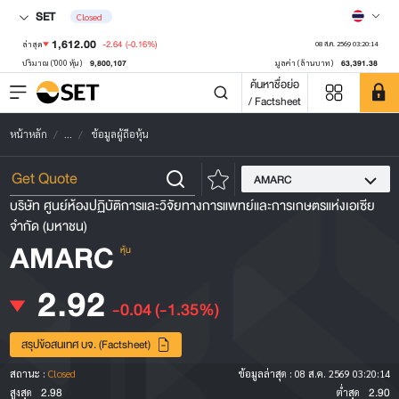
SET
Closed
1,612.00
-2.64
(-0.16%)
ล่าสุด
08 ส.ค. 2569 03:20:14
9,800,107
63,391.38
ปริมาณ ('000 หุ้น)
มูลค่า (ล้านบาท)
ค้นหาชื่อย่อ
/ Factsheet
หน้าหลัก
...
ข้อมูลผู้ถือหุ้น
AMARC
บริษัท ศูนย์ห้องปฏิบัติการและวิจัยทางการแพทย์และการเกษตรแห่งเอเซีย
จำกัด (มหาชน)
AMARC
หุ้น
2.92
-0.04
(-1.35%)
สรุปข้อสนเทศ บจ. (Factsheet)
สถานะ :
Closed
ข้อมูลล่าสุด :
08 ส.ค. 2569 03:20:14
2.98
2.90
สูงสุด
ต่ำสุด