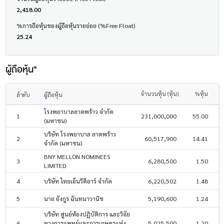
2,418.00
%การถือหุ้นของผู้ถือหุ้นรายย่อย (%Free Float)
25.24
ผู้ถือหุ้น*
จำนวนหุ้น (หุ้น)
%หุ้น
ลำดับ
ผู้ถือหุ้น
โรงพยาบาลลาดพร้าว จำกัด
1
231,000,000
55.00
(มหาชน)
บริษัท โรงพยาบาล ลาดพร้าว
2
60,517,900
14.41
จำกัด (มหาชน)
BNY MELLON NOMINEES
3
6,280,500
1.50
LIMITED
4
บริษัท ไทยเอ็นวีดีอาร์ จำกัด
6,220,502
1.48
5
นาย อังกูร ฉันทนาวานิช
5,190,600
1.24
บริษัท ศูนย์ห้องปฏิบัติการ และวิจัย
6
ทางการแพทย์และการเกษตรแห่ง
5,025,500
1.20